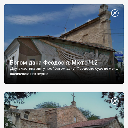
Богом дана Феодосія. Місто Ч.2
Друга частина звіту про "Богом дану" Феодосію буде не менш
насиченою ніж перша.