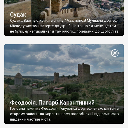
Судак
Судак... Вже чую крики в спину: "Ааа, попса! Муляжна фортеця!
Місце,туристами затерте до дір!..." Но то шо? А мене ще там
не було, ну не "дірявив" я там нічого... принаймні до цього літа.
Феодосія. Пагорб Карантинний
Головна памятка Феодосії - Генуезька фортеця знаходиться в
старому районі - на Карантинному пагорбі, який підноситься в
південній частині міста.