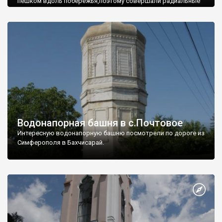
пешком вдоль побережья,поэтому совершали радиальные
вылазки из Оленевки.
Водонапорная башня в с.Почтовое
Интересную водонапорную башню посмотрели по дороге из
Симферополя в Бахчисарай.