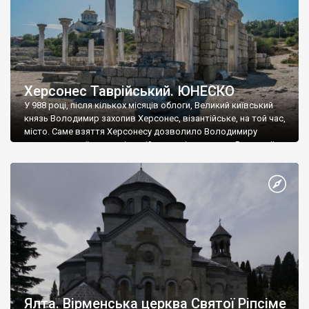
Херсонес Таврійський. ЮНЕСКО
У 988 році, після кількох місяців облоги, Великий київський
князь Володимир захопив Херсонес, візантійське, на той час,
місто. Саме взяття Херсонесу дозволило Володимиру
диктувати свої умови візантійському імператору Василю ІІ, та
одружитися з його дочкою Ганною. Цього ж року, в
Херсонесі Володимир-язичник, став Василем-християнином.
А потім було Хрещення Русі. На честь Херсонесу Таврійського
названо місто […]
Ялта. Вірменська церква Святої Ріпсіме