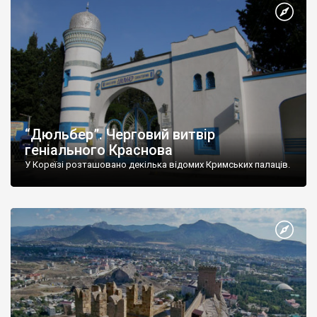
“Дюльбер”. Черговий витвір
геніального Краснова
У Кореїзі розташовано декілька відомих Кримських палаців.