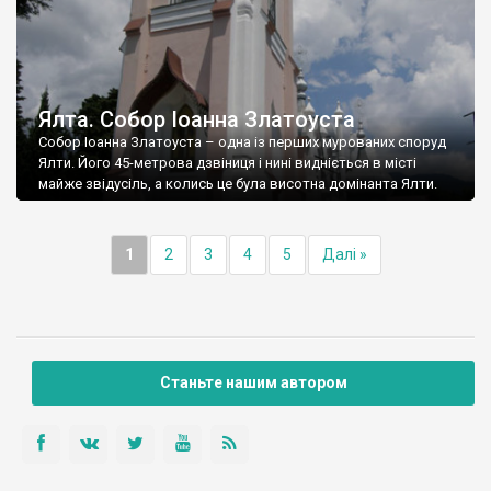
Ялта. Собор Іоанна Златоуста
Собор Іоанна Златоуста – одна із перших мурованих споруд
Ялти. Його 45-метрова дзвіниця і нині видніється в місті
майже звідусіль, а колись це була висотна домінанта Ялти.
1
2
3
4
5
Далі »
Станьте нашим автором