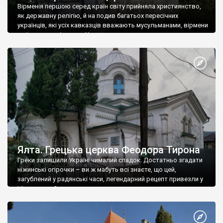
Вірменія першою серед країн світу прийняла християнство,
як державну релігію, й на подив багатьох пересічних
українців, які усіх кавказців вважають мусульманами, вірмени
є відданими вірянами Христа
Ялта. Грецька церква Феодора Тирона
Греки залишили Україні чималий спадок. Достатньо згадати
ніжинські огірочки – ви ж мабуть всі знаєте, що цей,
загублений у радянські часи, легендарний рецепт привезли у
Ніжин греки?