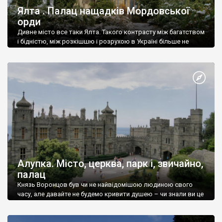
Ялта . Палац нащадків Мордовської
орди
Дивне місто все таки Ялта. Такого контрасту між багатством
і бідністю, між розкішшю і розрухою в Україні більше не
знайдеш.
Алупка. Місто, церква, парк і, звичайно,
палац
Князь Воронцов був чи не найвідомішою людиною свого
часу, але давайте не будемо кривити душею – чи знали ви це
прізвище до відвідин Алупки? Мабуть все таки ні.