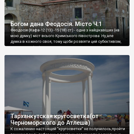
Богом дана Феодосія. Місто Ч.1
Феодосія (Кафа-12 (13) -15 (18) ст) - одне з найцікавіших (на
мою думку) міст всього Кримського півострова .Ну,але
думка в кожного своя, тому щоби розвіяти цей субєктивізм,
запрошую відвідати це
Тарханкутская кругосветка(от
Черноморского до Атлеша)
К сожалению настоящей "кругосветки" не получилось,пройти