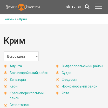
uk
ru
en
Головна
>
Крим
Крим
Алушта
Сімферопольський район
Бахчисарайський район
Судак
Євпаторія
Феодосія
Керч
Чорноморський район
Красноперекопський
Ялта
район
Севастополь