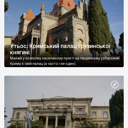
Утьос. Кримський палац грузинської
княгині
Майже у кожному населеному пункті на південному узбережжі
Криму є свій палац (а часто і не один).