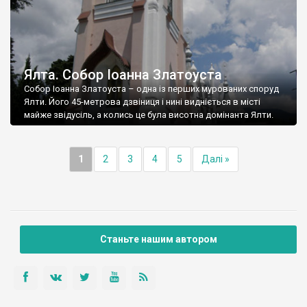
Ялта. Собор Іоанна Златоуста
Собор Іоанна Златоуста – одна із перших мурованих споруд
Ялти. Його 45-метрова дзвіниця і нині видніється в місті
майже звідусіль, а колись це була висотна домінанта Ялти.
1
2
3
4
5
Далі »
Станьте нашим автором