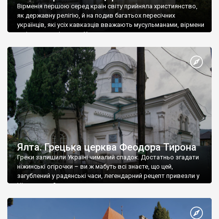
Вірменія першою серед країн світу прийняла християнство,
як державну релігію, й на подив багатьох пересічних
українців, які усіх кавказців вважають мусульманами, вірмени
є відданими вірянами Христа
Ялта. Грецька церква Феодора Тирона
Греки залишили Україні чималий спадок. Достатньо згадати
ніжинські огірочки – ви ж мабуть всі знаєте, що цей,
загублений у радянські часи, легендарний рецепт привезли у
Ніжин греки?