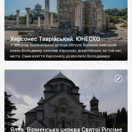
Херсонес Таврійський. ЮНЕСКО
У 988 році, після кількох місяців облоги, Великий київський
князь Володимир захопив Херсонес, візантійське, на той час,
місто. Саме взяття Херсонесу дозволило Володимиру
диктувати свої умови візантійському імператору Василю ІІ, та
одружитися з його дочкою Ганною. Цього ж року, в
Херсонесі Володимир-язичник, став Василем-християнином.
А потім було Хрещення Русі. На честь Херсонесу Таврійського
названо місто […]
Ялта. Вірменська церква Святої Ріпсіме