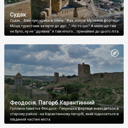
Судак
Судак... Вже чую крики в спину: "Ааа, попса! Муляжна фортеця!
Місце,туристами затерте до дір!..." Но то шо? А мене ще там
не було, ну не "дірявив" я там нічого... принаймні до цього літа.
Феодосія. Пагорб Карантинний
Головна памятка Феодосії - Генуезька фортеця знаходиться в
старому районі - на Карантинному пагорбі, який підноситься в
південній частині міста.