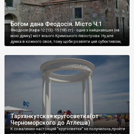
Богом дана Феодосія. Місто Ч.1
Феодосія (Кафа-12 (13) -15 (18) ст) - одне з найцікавіших (на
мою думку) міст всього Кримського півострова .Ну,але
думка в кожного своя, тому щоби розвіяти цей субєктивізм,
запрошую відвідати це
Тарханкутская кругосветка(от
Черноморского до Атлеша)
К сожалению настоящей "кругосветки" не получилось,пройти