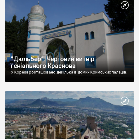
“Дюльбер”. Черговий витвір
геніального Краснова
У Кореїзі розташовано декілька відомих Кримських палаців.