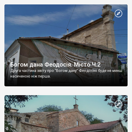
Богом дана Феодосія. Місто Ч.2
Друга частина звіту про "Богом дану" Феодосію буде не менш
насиченою ніж перша.