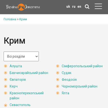
uk
ru
en
Головна
>
Крим
Крим
Алушта
Сімферопольський район
Бахчисарайський район
Судак
Євпаторія
Феодосія
Керч
Чорноморський район
Красноперекопський
Ялта
район
Севастополь