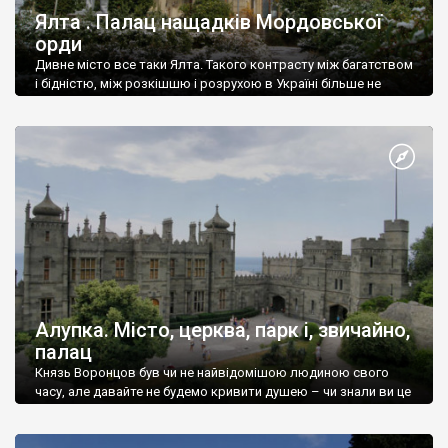
Ялта . Палац нащадків Мордовської
орди
Дивне місто все таки Ялта. Такого контрасту між багатством
і бідністю, між розкішшю і розрухою в Україні більше не
знайдеш.
Алупка. Місто, церква, парк і, звичайно,
палац
Князь Воронцов був чи не найвідомішою людиною свого
часу, але давайте не будемо кривити душею – чи знали ви це
прізвище до відвідин Алупки? Мабуть все таки ні.