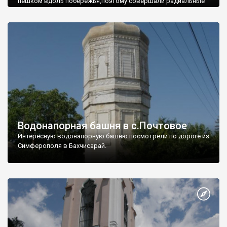
пешком вдоль побережья,поэтому совершали радиальные
вылазки из Оленевки.
Водонапорная башня в с.Почтовое
Интересную водонапорную башню посмотрели по дороге из
Симферополя в Бахчисарай.