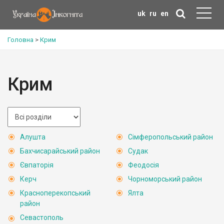
uk
ru
en
Головна
>
Крим
Крим
Алушта
Сімферопольський район
Бахчисарайський район
Судак
Євпаторія
Феодосія
Керч
Чорноморський район
Красноперекопський
Ялта
район
Севастополь