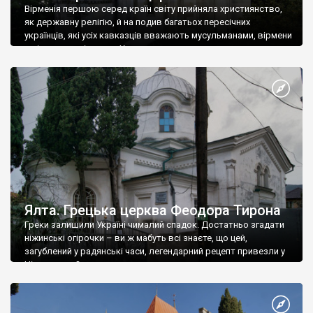
Вірменія першою серед країн світу прийняла християнство,
як державну релігію, й на подив багатьох пересічних
українців, які усіх кавказців вважають мусульманами, вірмени
є відданими вірянами Христа
Ялта. Грецька церква Феодора Тирона
Греки залишили Україні чималий спадок. Достатньо згадати
ніжинські огірочки – ви ж мабуть всі знаєте, що цей,
загублений у радянські часи, легендарний рецепт привезли у
Ніжин греки?