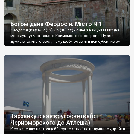
Богом дана Феодосія. Місто Ч.1
Феодосія (Кафа-12 (13) -15 (18) ст) - одне з найцікавіших (на
мою думку) міст всього Кримського півострова .Ну,але
думка в кожного своя, тому щоби розвіяти цей субєктивізм,
запрошую відвідати це
Тарханкутская кругосветка(от
Черноморского до Атлеша)
К сожалению настоящей "кругосветки" не получилось,пройти