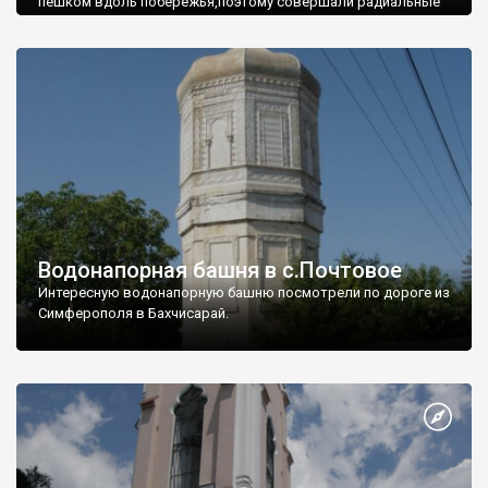
пешком вдоль побережья,поэтому совершали радиальные
вылазки из Оленевки.
Водонапорная башня в с.Почтовое
Интересную водонапорную башню посмотрели по дороге из
Симферополя в Бахчисарай.