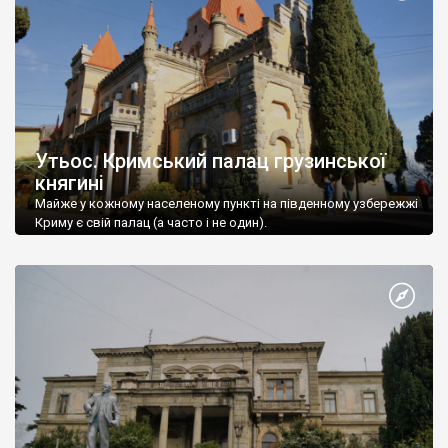
Утьос. Кримський палац грузинської
княгині
Майже у кожному населеному пункті на південному узбережжі
Криму є свій палац (а часто і не один).