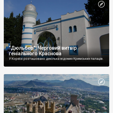
“Дюльбер”. Черговий витвір
геніального Краснова
У Кореїзі розташовано декілька відомих Кримських палаців.