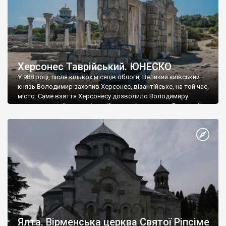
Херсонес Таврійський. ЮНЕСКО
У 988 році, після кількох місяців облоги, Великий київський
князь Володимир захопив Херсонес, візантійське, на той час,
місто. Саме взяття Херсонесу дозволило Володимиру
диктувати свої умови візантійському імператору Василю ІІ, та
одружитися з його дочкою Ганною. Цього ж року, в
Херсонесі Володимир-язичник, став Василем-християнином.
А потім було Хрещення Русі. На честь Херсонесу Таврійського
названо місто […]
Ялта. Вірменська церква Святої Ріпсіме