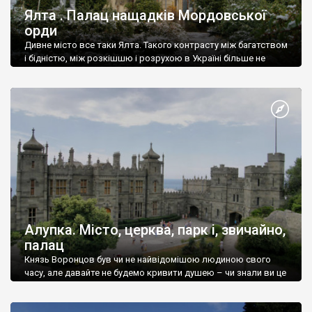
Ялта . Палац нащадків Мордовської
орди
Дивне місто все таки Ялта. Такого контрасту між багатством
і бідністю, між розкішшю і розрухою в Україні більше не
знайдеш.
Алупка. Місто, церква, парк і, звичайно,
палац
Князь Воронцов був чи не найвідомішою людиною свого
часу, але давайте не будемо кривити душею – чи знали ви це
прізвище до відвідин Алупки? Мабуть все таки ні.