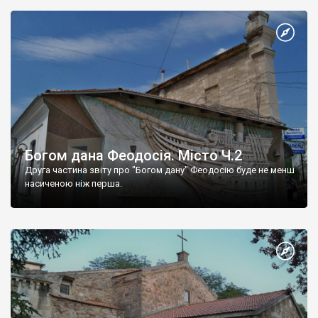
Богом дана Феодосія. Місто Ч.2
Друга частина звіту про "Богом дану" Феодосію буде не менш
насиченою ніж перша.