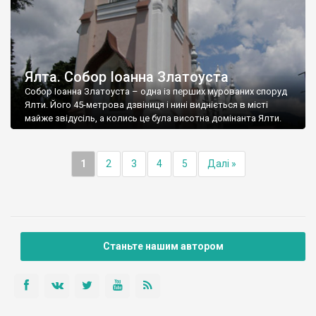
Ялта. Собор Іоанна Златоуста
Собор Іоанна Златоуста – одна із перших мурованих споруд
Ялти. Його 45-метрова дзвіниця і нині видніється в місті
майже звідусіль, а колись це була висотна домінанта Ялти.
1
2
3
4
5
Далі »
Станьте нашим автором