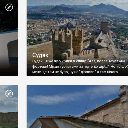
Судак
Судак... Вже чую крики в спину: "Ааа, попса! Муляжна
фортеця! Місце,туристами затерте до дір!..." Но то шо
мене ще там не було, ну не "дірявив" я там нічого...
принаймні до цього літа.