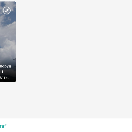
споруд
ті
Ялти.
та”