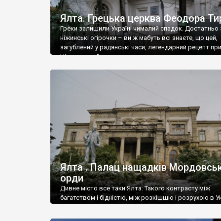
Ялта. Грецька церква Феодора Ти
Греки залишили Україні чималий спадок. Достатньо 
ніжинські огірочки – ви ж мабуть всі знаєте, що цей,
загублений у радянські часи, легендарний рецепт пр
Ніжин греки?
Ялта . Палац нащадків Мордовськ
орди
Дивне місто все таки Ялта. Такого контрасту між
багатством і бідністю, між розкішшю і розрухою в Ук
більше не знайдеш.