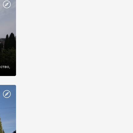
же
нство,