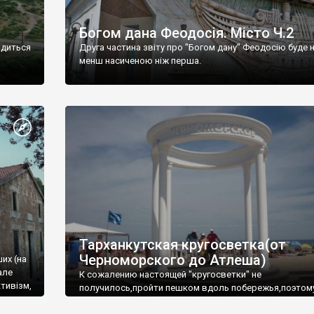
Богом дана Феодосія. Місто Ч.2
одиться
Друга частина звіту про "Богом дану" Феодосію буде 
менш насиченою ніж перша.
Тарханкутская кругосветка(от
Черноморского до Атлеша)
ших (на
але
К сожалению настоящей "кругосветки" не
тивізм,
получилось,пройти пешком вдоль побережья,поэтом
совершали радиальные вылазки из Оленевки.