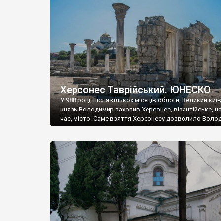
музею «Новгородський музей-заповідник» сотні арт
візантійської доби. Раритети викрадені з фондів об’
культурної спадщини ЮНЕСКО «Херсонеса Таврійсько
Офіційно – на виставку «Золото Візантії», але експер
влада в Україні вважають це лише […]
Херсонес Таврійський. ЮНЕСКО
У 988 році, після кількох місяців облоги, Великий киї
князь Володимир захопив Херсонес, візантійське, на
час, місто. Саме взяття Херсонесу дозволило Воло
диктувати свої умови візантійському імператору Вас
та одружитися з його дочкою Ганною. Цього ж року,
Херсонесі Володимир-язичник, став Василем-
християнином. А потім було Хрещення Русі. На честь
Херсонесу Таврійського названо місто […]