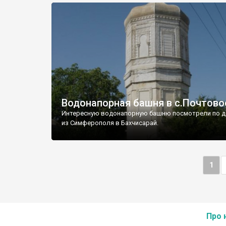
Водонапорная башня в с.Почтово
Интересную водонапорную башню посмотрели по д
из Симферополя в Бахчисарай.
1
Про 