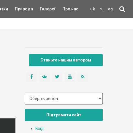
ятки
Природа
Галереї
Про нас
uk
ru
en
Станьте нашим автором
Підтримати сайт
Вхід