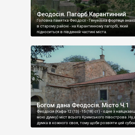
Феодосія. Пагорб Карантинний
Головна памятка Феодосії - Генуезька фортеця знах
в старому районі - на Карантинному пагорбі, який
підноситься в південній частині міста.
Богом дана Феодосія. Місто Ч.1
Феодосія (Кафа-12 (13) -15 (18) ст) - одне з найцікаві
мою думку) міст всього Кримського півострова .Ну,
думка в кожного своя, тому щоби розвіяти цей субєк
запрошую відвідати це