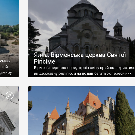
ефактів
називаються «повстяками» (postaki)…” “Вино. Крим
єкту
виробляє відмінне вино і його вдосталь: воно все ду
го».
легке біле і дуже […]
ти та
Ялта. Вірменська церква Святої
Ріпсіме
вський
 той
Вірменія першою серед країн світу прийняла христия
димиру
як державну релігію, й на подив багатьох пересічних
илю ІІ,
українців, які усіх кавказців вважають мусульманами,
 в
вірмени є відданими вірянами Христа