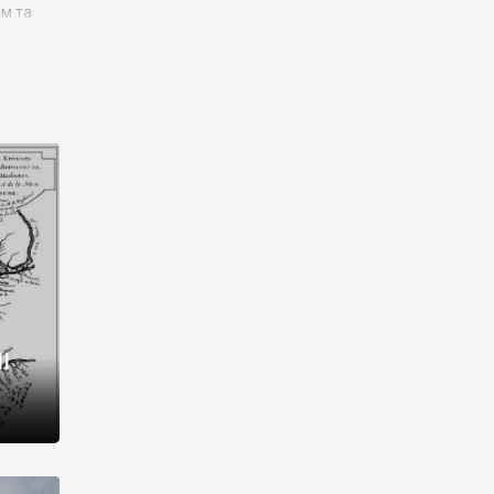
им та
ора і
є
го типу,
ей-
рний
ста:
 райони
від 2
I
і,
рукти,
 котрі