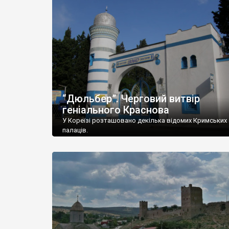
“Дюльбер”. Черговий витвір
геніального Краснова
У Кореїзі розташовано декілька відомих Кримських
палаців.