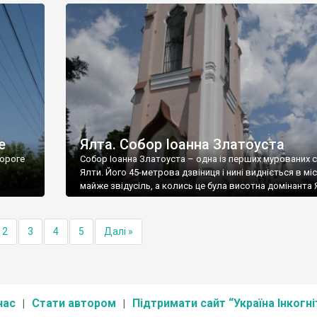
е
Ялта. Собор Іоанна Златоуста
ороге
Собор Іоанна Златоуста – одна із перших мурованих 
Ялти. Його 45-метрова дзвіниця і нині видніється в міс
майже звідусіль, а колись це була висотна домінанта 
2
3
4
5
Далі »
нас
Стати автором
Підтримати сайт “Україна Інкогні