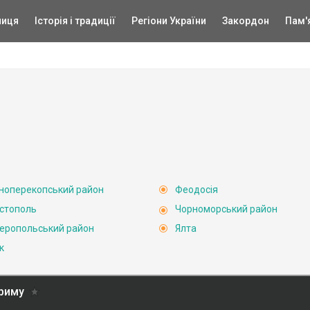
ниця
Історія і традиції
Регіони України
Закордон
Пам'
ноперекопський район
Феодосія
стополь
Чорноморський район
еропольський район
Ялта
к