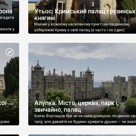
рона
Утьос. Кримський палац грузинськ
княгині
згадати
Майже у кожному населеному пункті на південному
ивезли у
узбережжі Криму є свій палац (а часто і не один).
ої
Алупка. Місто, церква, парк і,
звичайно, палац
Князь Воронцов був чи не найвідомішою людиною св
раїні
часу, але давайте не будемо кривити душею – чи знал
це прізвище до відвідин Алупки? Мабуть все таки ні.