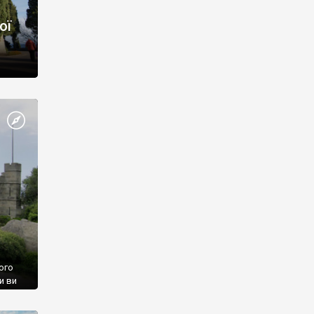
ої
ого
и ви