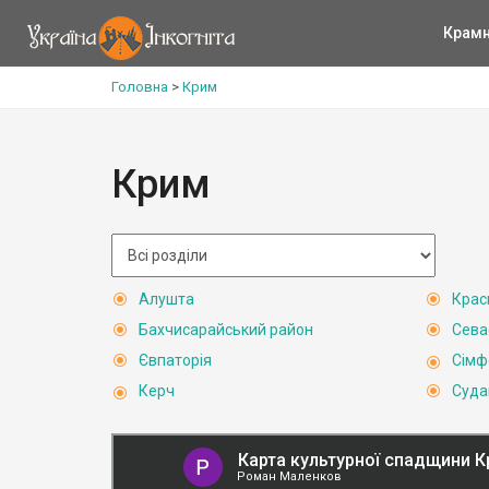
Крам
Головна
>
Крим
Крим
Алушта
Крас
Бахчисарайський район
Сева
Євпаторія
Сімф
Керч
Суда