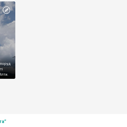
споруд
ті
Ялти.
та”