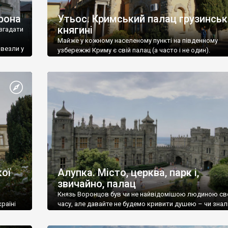
рона
Утьос. Кримський палац грузинськ
княгині
згадати
Майже у кожному населеному пункті на південному
ивезли у
узбережжі Криму є свій палац (а часто і не один).
ої
Алупка. Місто, церква, парк і,
звичайно, палац
Князь Воронцов був чи не найвідомішою людиною св
раїні
часу, але давайте не будемо кривити душею – чи знал
це прізвище до відвідин Алупки? Мабуть все таки ні.