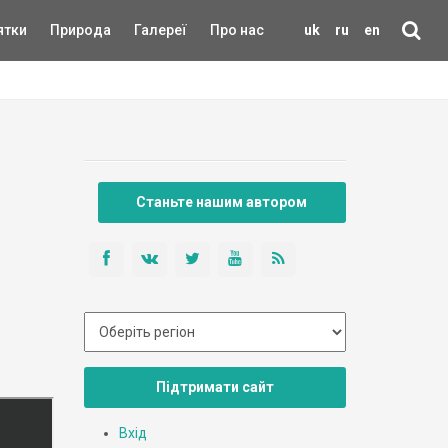
ятки
Природа
Галереї
Про нас
uk
ru
en
Станьте нашим автором
Підтримати сайт
Вхід