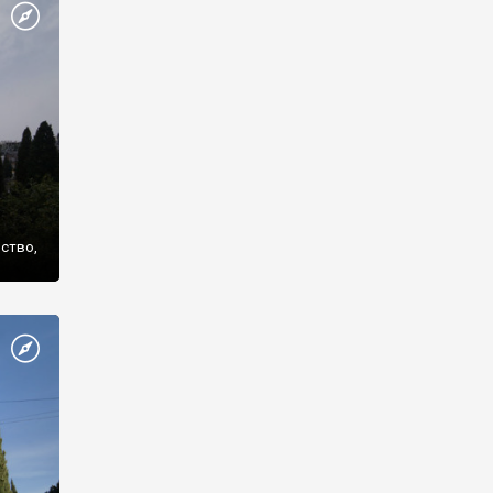
же
нство,