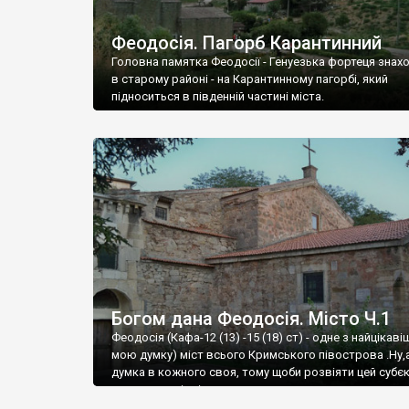
Феодосія. Пагорб Карантинний
Головна памятка Феодосії - Генуезька фортеця знах
в старому районі - на Карантинному пагорбі, який
підноситься в південній частині міста.
Богом дана Феодосія. Місто Ч.1
Феодосія (Кафа-12 (13) -15 (18) ст) - одне з найцікаві
мою думку) міст всього Кримського півострова .Ну,
думка в кожного своя, тому щоби розвіяти цей субєк
запрошую відвідати це