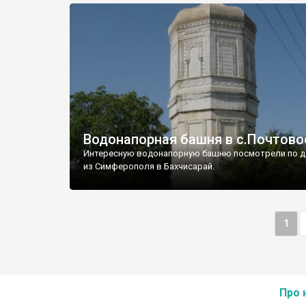
Водонапорная башня в с.Почтово
Интересную водонапорную башню посмотрели по д
из Симферополя в Бахчисарай.
1
Про 