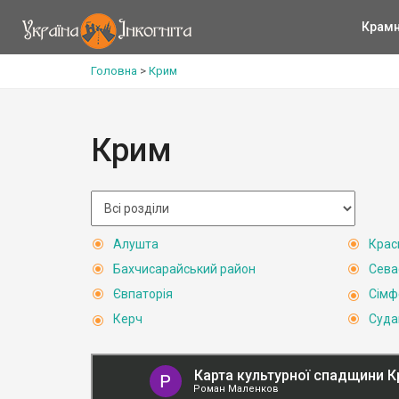
Крам
Головна
>
Крим
Крим
Алушта
Крас
Бахчисарайський район
Сева
Євпаторія
Сімф
Керч
Суда