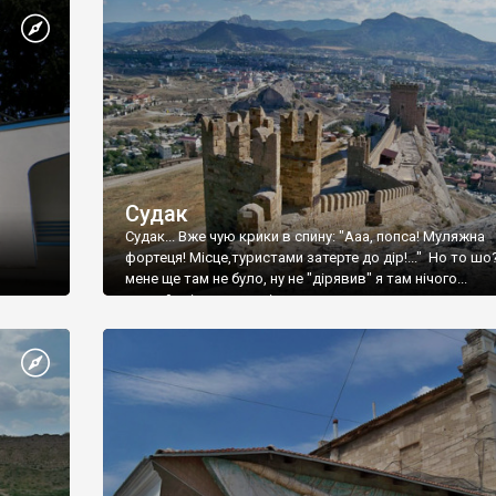
Судак
Судак... Вже чую крики в спину: "Ааа, попса! Муляжна
фортеця! Місце,туристами затерте до дір!..." Но то шо
мене ще там не було, ну не "дірявив" я там нічого...
принаймні до цього літа.