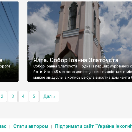
е
Ялта. Собор Іоанна Златоуста
ороге
Собор Іоанна Златоуста – одна із перших мурованих 
Ялти. Його 45-метрова дзвіниця і нині видніється в міс
майже звідусіль, а колись це була висотна домінанта 
2
3
4
5
Далі »
нас
Стати автором
Підтримати сайт “Україна Інкогні