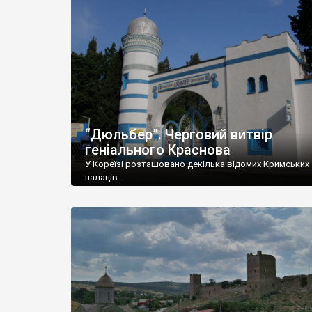
“Дюльбер”. Черговий витвір
геніального Краснова
У Кореїзі розташовано декілька відомих Кримських
палаців.