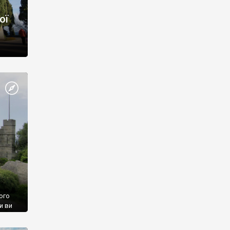
ої
ого
и ви