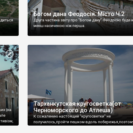
Богом дана Феодосія. Місто Ч.2
одиться
Друга частина звіту про "Богом дану" Феодосію буде 
менш насиченою ніж перша.
Тарханкутская кругосветка(от
Черноморского до Атлеша)
ших (на
але
К сожалению настоящей "кругосветки" не
тивізм,
получилось,пройти пешком вдоль побережья,поэтом
совершали радиальные вылазки из Оленевки.