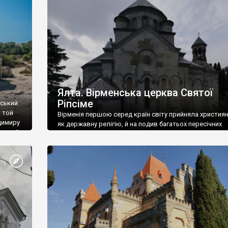
ефактів
називаються «повстяками» (postaki)…” “Вино. Крим
єкту
виробляє відмінне вино і його вдосталь: воно все ду
го».
легке біле і дуже […]
ти та
Ялта. Вірменська церква Святої
Ріпсіме
вський
 той
Вірменія першою серед країн світу прийняла христия
димиру
як державну релігію, й на подив багатьох пересічних
илю ІІ,
українців, які усіх кавказців вважають мусульманами,
 в
вірмени є відданими вірянами Христа