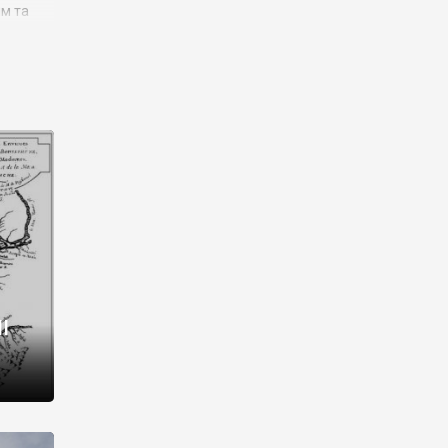
им та
ора і
є
го типу,
ей-
рний
ста:
 райони
від 2
I
і,
рукти,
 котрі