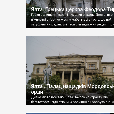
Ялта. Грецька церква Феодора Ти
Греки залишили Україні чималий спадок. Достатньо 
ніжинські огірочки – ви ж мабуть всі знаєте, що цей,
загублений у радянські часи, легендарний рецепт пр
Ніжин греки?
Ялта . Палац нащадків Мордовськ
орди
Дивне місто все таки Ялта. Такого контрасту між
багатством і бідністю, між розкішшю і розрухою в Ук
більше не знайдеш.