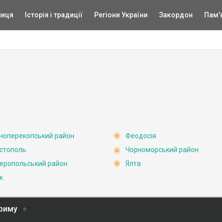
ниця
Історія і традиції
Регіони України
Закордон
Пам'
ноперекопський район
Феодосія
стополь
Чорноморський район
еропольський район
Ялта
к