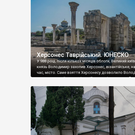
музею «Новгородський музей-заповідник» сотні арт
візантійської доби. Раритети викрадені з фондів об’
культурної спадщини ЮНЕСКО «Херсонеса Таврійсько
Офіційно – на виставку «Золото Візантії», але експер
влада в Україні вважають це лише […]
Херсонес Таврійський. ЮНЕСКО
У 988 році, після кількох місяців облоги, Великий киї
князь Володимир захопив Херсонес, візантійське, на
час, місто. Саме взяття Херсонесу дозволило Воло
диктувати свої умови візантійському імператору Вас
та одружитися з його дочкою Ганною. Цього ж року,
Херсонесі Володимир-язичник, став Василем-
християнином. А потім було Хрещення Русі. На честь
Херсонесу Таврійського названо місто […]