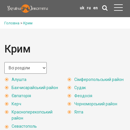
uk
ru
en
Головна
>
Крим
Крим
Алушта
Сімферопольський район
Бахчисарайський район
Судак
Євпаторія
Феодосія
Керч
Чорноморський район
Красноперекопський
Ялта
район
Севастополь