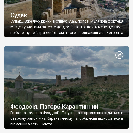
Судак
Судак... Вже чую крики в спину: "Ааа, попса! Муляжна фортеця!
Місце,туристами затерте до дір!..." Но то шо? А мене ще там
не було, ну не "дірявив" я там нічого... принаймні до цього літа.
Феодосія. Пагорб Карантинний
Головна памятка Феодосії - Генуезька фортеця знаходиться в
старому районі - на Карантинному пагорбі, який підноситься в
південній частині міста.