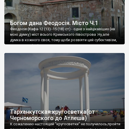
Богом дана Феодосія. Місто Ч.1
Феодосія (Кафа-12 (13) -15 (18) ст) - одне з найцікавіших (на
мою думку) міст всього Кримського півострова .Ну,але
думка в кожного своя, тому щоби розвіяти цей субєктивізм,
запрошую відвідати це
Тарханкутская кругосветка(от
Черноморского до Атлеша)
К сожалению настоящей "кругосветки" не получилось,пройти