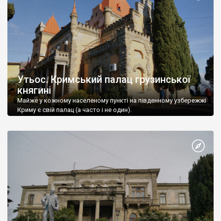
Утьос. Кримський палац грузинської
княгині
Майже у кожному населеному пункті на південному узбережжі
Криму є свій палац (а часто і не один).