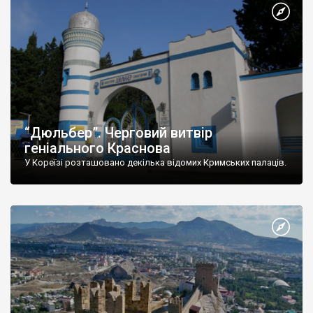
“Дюльбер”. Черговий витвір
геніального Краснова
У Кореїзі розташовано декілька відомих Кримських палаців.