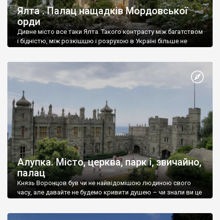
Ялта . Палац нащадків Мордовської
орди
Дивне місто все таки Ялта. Такого контрасту між багатством
і бідністю, між розкішшю і розрухою в Україні більше не
знайдеш.
Алупка. Місто, церква, парк і, звичайно,
палац
Князь Воронцов був чи не найвідомішою людиною свого
часу, але давайте не будемо кривити душею – чи знали ви це
прізвище до відвідин Алупки? Мабуть все таки ні.