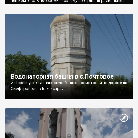
пешком вдоль побережья,поэтому совершали радиальные
вылазки из Оленевки.
Водонапорная башня в с.Почтовое
Интересную водонапорную башню посмотрели по дороге из
Симферополя в Бахчисарай.