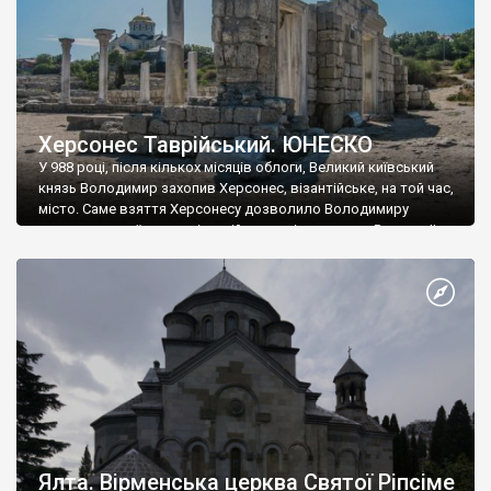
Херсонес Таврійський. ЮНЕСКО
У 988 році, після кількох місяців облоги, Великий київський
князь Володимир захопив Херсонес, візантійське, на той час,
місто. Саме взяття Херсонесу дозволило Володимиру
диктувати свої умови візантійському імператору Василю ІІ, та
одружитися з його дочкою Ганною. Цього ж року, в
Херсонесі Володимир-язичник, став Василем-християнином.
А потім було Хрещення Русі. На честь Херсонесу Таврійського
названо місто […]
Ялта. Вірменська церква Святої Ріпсіме