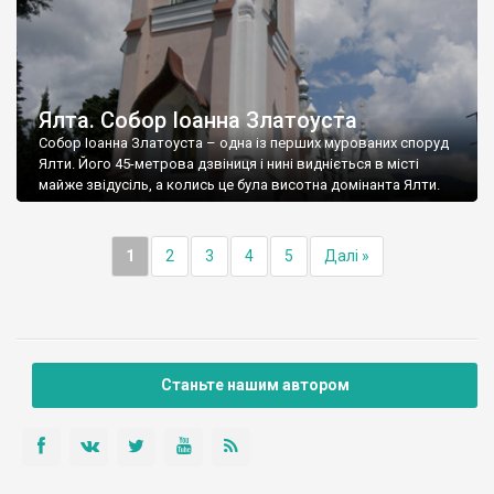
Ялта. Собор Іоанна Златоуста
Собор Іоанна Златоуста – одна із перших мурованих споруд
Ялти. Його 45-метрова дзвіниця і нині видніється в місті
майже звідусіль, а колись це була висотна домінанта Ялти.
1
2
3
4
5
Далі »
Станьте нашим автором