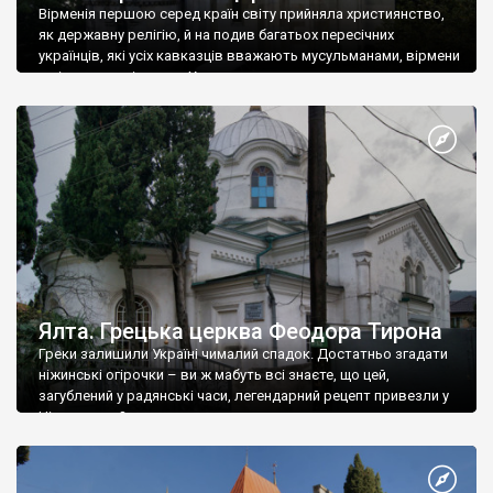
Вірменія першою серед країн світу прийняла християнство,
як державну релігію, й на подив багатьох пересічних
українців, які усіх кавказців вважають мусульманами, вірмени
є відданими вірянами Христа
Ялта. Грецька церква Феодора Тирона
Греки залишили Україні чималий спадок. Достатньо згадати
ніжинські огірочки – ви ж мабуть всі знаєте, що цей,
загублений у радянські часи, легендарний рецепт привезли у
Ніжин греки?