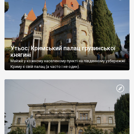
Утьос. Кримський палац грузинської
княгині
Майже у кожному населеному пункті на південному узбережжі
Криму є свій палац (а часто і не один).