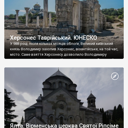
Херсонес Таврійський. ЮНЕСКО
У 988 році, після кількох місяців облоги, Великий київський
князь Володимир захопив Херсонес, візантійське, на той час,
місто. Саме взяття Херсонесу дозволило Володимиру
диктувати свої умови візантійському імператору Василю ІІ, та
одружитися з його дочкою Ганною. Цього ж року, в
Херсонесі Володимир-язичник, став Василем-християнином.
А потім було Хрещення Русі. На честь Херсонесу Таврійського
названо місто […]
Ялта. Вірменська церква Святої Ріпсіме