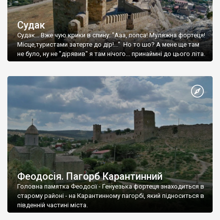
Судак
Судак... Вже чую крики в спину: "Ааа, попса! Муляжна фортеця!
Місце,туристами затерте до дір!..." Но то шо? А мене ще там
не було, ну не "дірявив" я там нічого... принаймні до цього літа.
Феодосія. Пагорб Карантинний
Головна памятка Феодосії - Генуезька фортеця знаходиться в
старому районі - на Карантинному пагорбі, який підноситься в
південній частині міста.