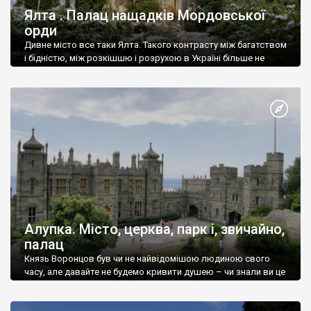
Ялта . Палац нащадків Мордовської
орди
Дивне місто все таки Ялта. Такого контрасту між багатством
і бідністю, між розкішшю і розрухою в Україні більше не
знайдеш.
Алупка. Місто, церква, парк і, звичайно,
палац
Князь Воронцов був чи не найвідомішою людиною свого
часу, але давайте не будемо кривити душею – чи знали ви це
прізвище до відвідин Алупки? Мабуть все таки ні.