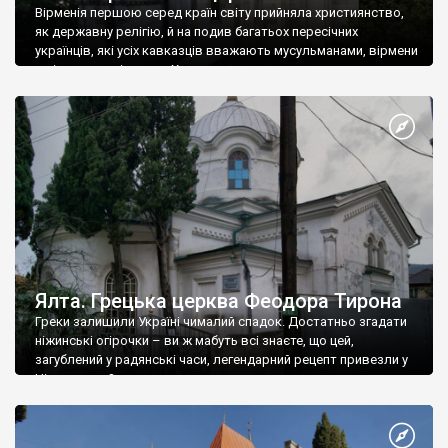
Вірменія першою серед країн світу прийняла християнство,
як державну релігію, й на подив багатьох пересічних
українців, які усіх кавказців вважають мусульманами, вірмени
є відданими вірянами Христа
Ялта. Грецька церква Феодора Тирона
Греки залишили Україні чималий спадок. Достатньо згадати
ніжинські огірочки – ви ж мабуть всі знаєте, що цей,
загублений у радянські часи, легендарний рецепт привезли у
Ніжин греки?