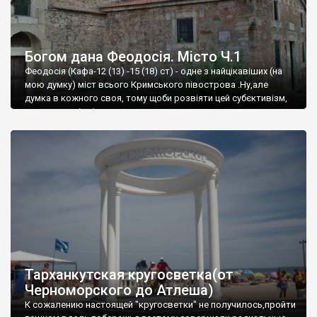
Богом дана Феодосія. Місто Ч.1
Феодосія (Кафа-12 (13) -15 (18) ст) - одне з найцікавіших (на
мою думку) міст всього Кримського півострова .Ну,але
думка в кожного своя, тому щоби розвіяти цей субєктивізм,
запрошую відвідати це
Тарханкутская кругосветка(от
Черноморского до Атлеша)
К сожалению настоящей "кругосветки" не получилось,пройти