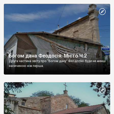
Богом дана Феодосія. Місто Ч.2
Друга частина звіту про "Богом дану" Феодосію буде не менш
насиченою ніж перша.