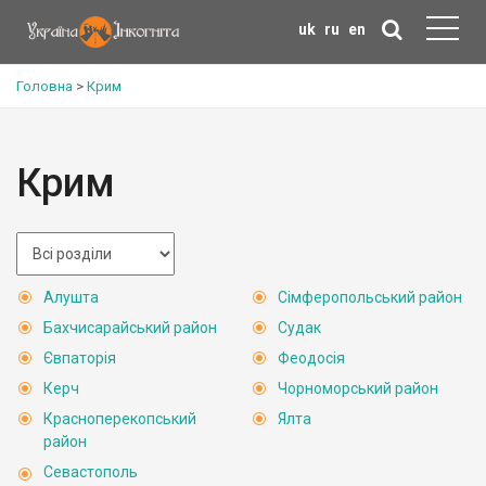
uk
ru
en
Головна
>
Крим
Крим
Алушта
Сімферопольський район
Бахчисарайський район
Судак
Євпаторія
Феодосія
Керч
Чорноморський район
Красноперекопський
Ялта
район
Севастополь