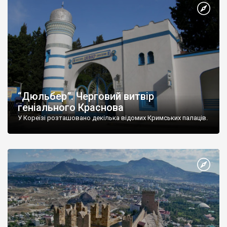
“Дюльбер”. Черговий витвір
геніального Краснова
У Кореїзі розташовано декілька відомих Кримських палаців.