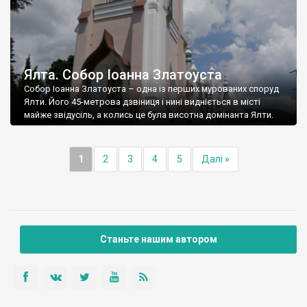
Ялта. Собор Іоанна Златоуста
Собор Іоанна Златоуста – одна із перших мурованих споруд
Ялти. Його 45-метрова дзвіниця і нині видніється в місті
майже звідусіль, а колись це була висотна домінанта Ялти.
1
2
3
4
5
Далі »
Станьте нашим автором