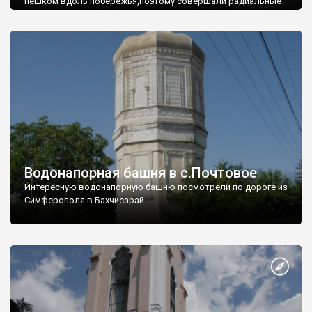
пешком вдоль побережья,поэтому совершали радиальные
вылазки из Оленевки.
Водонапорная башня в с.Почтовое
Интересную водонапорную башню посмотрели по дороге из
Симферополя в Бахчисарай.