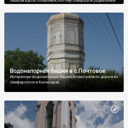
пешком вдоль побережья,поэтому совершали радиальные
вылазки из Оленевки.
Водонапорная башня в с.Почтовое
Интересную водонапорную башню посмотрели по дороге из
Симферополя в Бахчисарай.