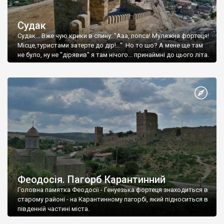
Судак
Судак... Вже чую крики в спину: "Ааа, попса! Муляжна фортеця!
Місце,туристами затерте до дір!..." Но то шо? А мене ще там
не було, ну не "дірявив" я там нічого... принаймні до цього літа.
Феодосія. Пагорб Карантинний
Головна памятка Феодосії - Генуезька фортеця знаходиться в
старому районі - на Карантинному пагорбі, який підноситься в
південній частині міста.