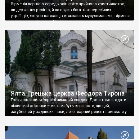
Вірменія першою серед країн світу прийняла християнство,
як державну релігію, й на подив багатьох пересічних
українців, які усіх кавказців вважають мусульманами, вірмени
є відданими вірянами Христа
Ялта. Грецька церква Феодора Тирона
Греки залишили Україні чималий спадок. Достатньо згадати
ніжинські огірочки – ви ж мабуть всі знаєте, що цей,
загублений у радянські часи, легендарний рецепт привезли у
Ніжин греки?