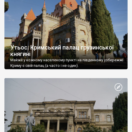
Утьос. Кримський палац грузинської
княгині
Майже у кожному населеному пункті на південному узбережжі
Криму є свій палац (а часто і не один).