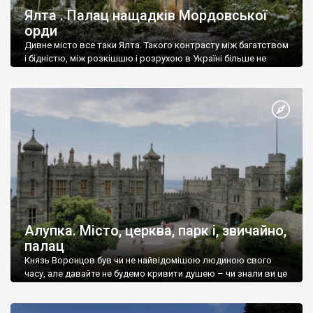
Ялта . Палац нащадків Мордовської
орди
Дивне місто все таки Ялта. Такого контрасту між багатством
і бідністю, між розкішшю і розрухою в Україні більше не
знайдеш.
Алупка. Місто, церква, парк і, звичайно,
палац
Князь Воронцов був чи не найвідомішою людиною свого
часу, але давайте не будемо кривити душею – чи знали ви це
прізвище до відвідин Алупки? Мабуть все таки ні.