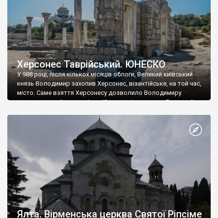
Херсонес Таврійський. ЮНЕСКО
У 988 році, після кількох місяців облоги, Великий київський
князь Володимир захопив Херсонес, візантійське, на той час,
місто. Саме взяття Херсонесу дозволило Володимиру
диктувати свої умови візантійському імператору Василю ІІ, та
одружитися з його дочкою Ганною. Цього ж року, в
Херсонесі Володимир-язичник, став Василем-християнином.
А потім було Хрещення Русі. На честь Херсонесу Таврійського
названо місто […]
Ялта. Вірменська церква Святої Ріпсіме