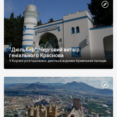
“Дюльбер”. Черговий витвір
геніального Краснова
У Кореїзі розташовано декілька відомих Кримських палаців.