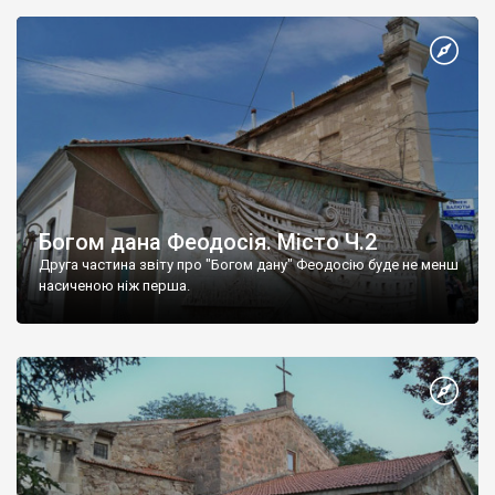
Богом дана Феодосія. Місто Ч.2
Друга частина звіту про "Богом дану" Феодосію буде не менш
насиченою ніж перша.