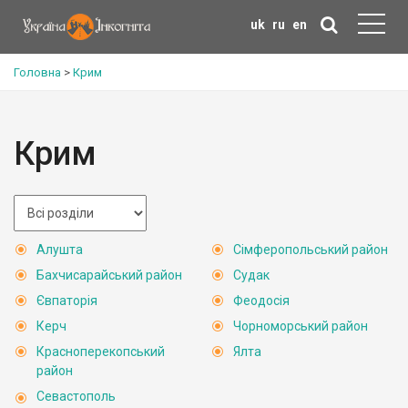
uk
ru
en
Головна
>
Крим
Крим
Алушта
Сімферопольський район
Бахчисарайський район
Судак
Євпаторія
Феодосія
Керч
Чорноморський район
Красноперекопський
Ялта
район
Севастополь