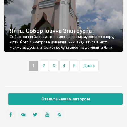
Ялта. Собор Іоанна Златоуста
Собор Іоанна Златоуста – одна із перших мурованих споруд
Ялти. Його 45-метрова дзвіниця і нині видніється в місті
майже звідусіль, а колись це була висотна домінанта Ялти.
1
2
3
4
5
Далі »
Станьте нашим автором