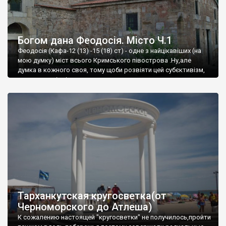
Богом дана Феодосія. Місто Ч.1
Феодосія (Кафа-12 (13) -15 (18) ст) - одне з найцікавіших (на
мою думку) міст всього Кримського півострова .Ну,але
думка в кожного своя, тому щоби розвіяти цей субєктивізм,
запрошую відвідати це
Тарханкутская кругосветка(от
Черноморского до Атлеша)
К сожалению настоящей "кругосветки" не получилось,пройти