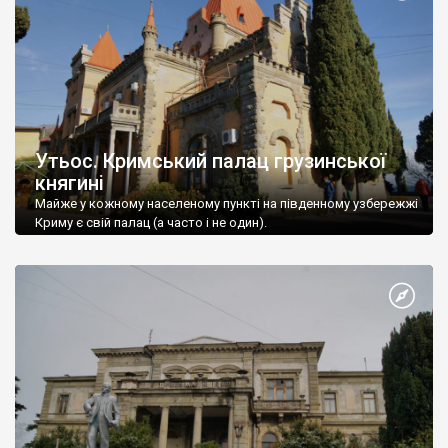
Утьос. Кримський палац грузинської
княгині
Майже у кожному населеному пункті на південному узбережжі
Криму є свій палац (а часто і не один).