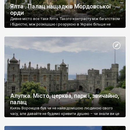
Ялта . Палац нащадків Мордовської
орди
Дивне місто все таки Ялта. Такого контрасту між багатством
і бідністю, між розкішшю і розрухою в Україні більше не
знайдеш.
Алупка. Місто, церква, парк і, звичайно,
палац
Князь Воронцов був чи не найвідомішою людиною свого
часу, але давайте не будемо кривити душею – чи знали ви це
прізвище до відвідин Алупки? Мабуть все таки ні.