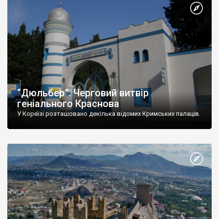
“Дюльбер”. Черговий витвір
геніального Краснова
У Кореїзі розташовано декілька відомих Кримських палаців.