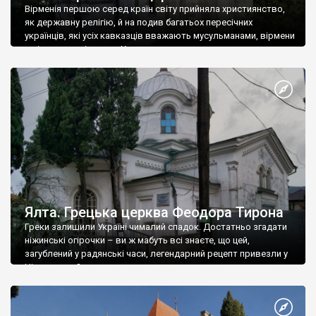
Вірменія першою серед країн світу прийняла християнство,
як державну релігію, й на подив багатьох пересічних
українців, які усіх кавказців вважають мусульманами, вірмени
є відданими вірянами Христа
Ялта. Грецька церква Феодора Тирона
Греки залишили Україні чималий спадок. Достатньо згадати
ніжинські огірочки – ви ж мабуть всі знаєте, що цей,
загублений у радянські часи, легендарний рецепт привезли у
Ніжин греки?