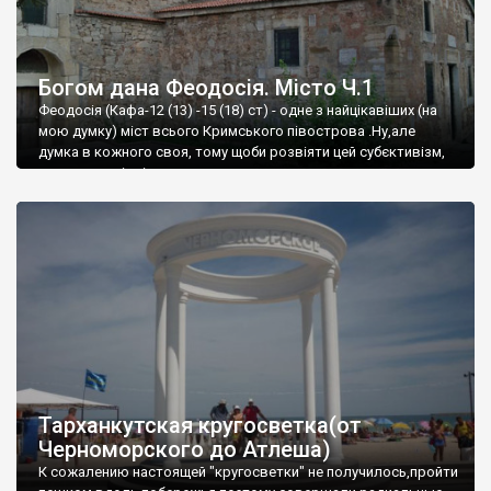
Богом дана Феодосія. Місто Ч.1
Феодосія (Кафа-12 (13) -15 (18) ст) - одне з найцікавіших (на
мою думку) міст всього Кримського півострова .Ну,але
думка в кожного своя, тому щоби розвіяти цей субєктивізм,
запрошую відвідати це
Тарханкутская кругосветка(от
Черноморского до Атлеша)
К сожалению настоящей "кругосветки" не получилось,пройти