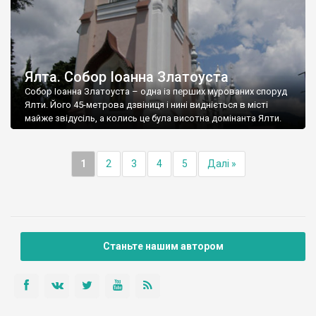
Ялта. Собор Іоанна Златоуста
Собор Іоанна Златоуста – одна із перших мурованих споруд
Ялти. Його 45-метрова дзвіниця і нині видніється в місті
майже звідусіль, а колись це була висотна домінанта Ялти.
1
2
3
4
5
Далі »
Станьте нашим автором