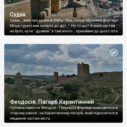
Судак
Судак... Вже чую крики в спину: "Ааа, попса! Муляжна фортеця!
Місце,туристами затерте до дір!..." Но то шо? А мене ще там
не було, ну не "дірявив" я там нічого... принаймні до цього літа.
Феодосія. Пагорб Карантинний
Головна памятка Феодосії - Генуезька фортеця знаходиться в
старому районі - на Карантинному пагорбі, який підноситься в
південній частині міста.