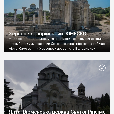
Херсонес Таврійський. ЮНЕСКО
У 988 році, після кількох місяців облоги, Великий київський
князь Володимир захопив Херсонес, візантійське, на той час,
місто. Саме взяття Херсонесу дозволило Володимиру
диктувати свої умови візантійському імператору Василю ІІ, та
одружитися з його дочкою Ганною. Цього ж року, в
Херсонесі Володимир-язичник, став Василем-християнином.
А потім було Хрещення Русі. На честь Херсонесу Таврійського
названо місто […]
Ялта. Вірменська церква Святої Ріпсіме