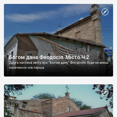
Богом дана Феодосія. Місто Ч.2
Друга частина звіту про "Богом дану" Феодосію буде не менш
насиченою ніж перша.