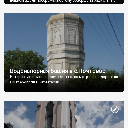
пешком вдоль побережья,поэтому совершали радиальные
вылазки из Оленевки.
Водонапорная башня в с.Почтовое
Интересную водонапорную башню посмотрели по дороге из
Симферополя в Бахчисарай.