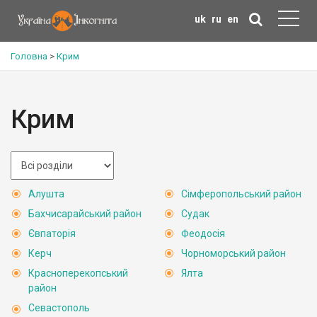
uk
ru
en
Головна
>
Крим
Крим
Алушта
Сімферопольський район
Бахчисарайський район
Судак
Євпаторія
Феодосія
Керч
Чорноморський район
Красноперекопський
Ялта
район
Севастополь