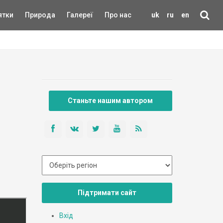
ятки
Природа
Галереї
Про нас
uk
ru
en
Станьте нашим автором
Підтримати сайт
Вхід