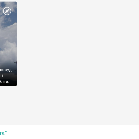
споруд
ті
Ялти.
та”