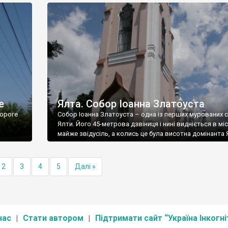
е
Ялта. Собор Іоанна Златоуста
ороге
Собор Іоанна Златоуста – одна із перших мурованих 
Ялти. Його 45-метрова дзвіниця і нині видніється в міс
майже звідусіль, а колись це була висотна домінанта 
2
3
4
5
Далі »
нас
Стати автором
Підтримати сайт “Україна Інкогні