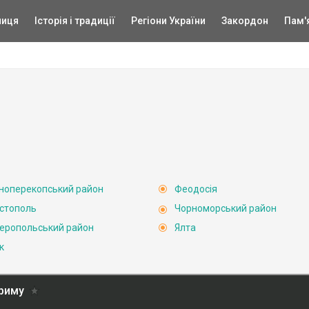
ниця
Історія і традиції
Регіони України
Закордон
Пам'
ноперекопський район
Феодосія
стополь
Чорноморський район
еропольський район
Ялта
к