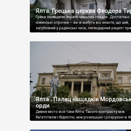
Ялта. Грецька церква Феодора Ти
Греки залишили Україні чималий спадок. Достатньо 
ніжинські огірочки – ви ж мабуть всі знаєте, що цей,
загублений у радянські часи, легендарний рецепт пр
Ніжин греки?
Ялта . Палац нащадків Мордовськ
орди
Дивне місто все таки Ялта. Такого контрасту між
багатством і бідністю, між розкішшю і розрухою в Ук
більше не знайдеш.