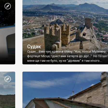
Судак
Судак... Вже чую крики в спину: "Ааа, попса! Муляжна
фортеця! Місце,туристами затерте до дір!..." Но то шо
мене ще там не було, ну не "дірявив" я там нічого...
принаймні до цього літа.