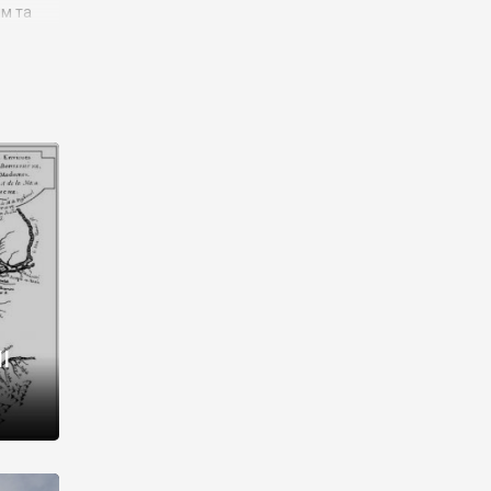
им та
ора і
є
го типу,
ей-
рний
ста:
 райони
від 2
I
і,
рукти,
 котрі