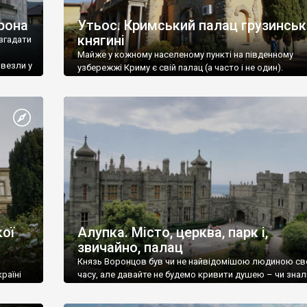
рона
Утьос. Кримський палац грузинськ
княгині
згадати
Майже у кожному населеному пункті на південному
ивезли у
узбережжі Криму є свій палац (а часто і не один).
ої
Алупка. Місто, церква, парк і,
звичайно, палац
Князь Воронцов був чи не найвідомішою людиною св
раїні
часу, але давайте не будемо кривити душею – чи знал
це прізвище до відвідин Алупки? Мабуть все таки ні.