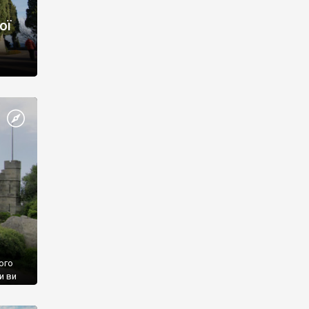
ої
ого
и ви