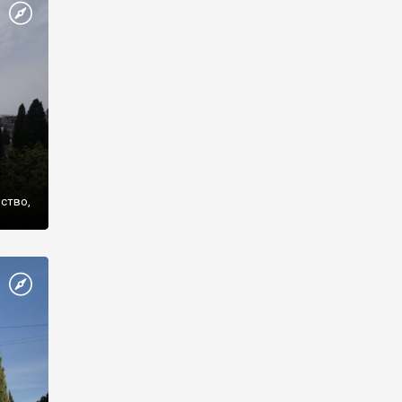
же
нство,