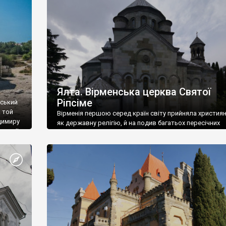
ефактів
називаються «повстяками» (postaki)…” “Вино. Крим
єкту
виробляє відмінне вино і його вдосталь: воно все ду
го».
легке біле і дуже […]
ти та
Ялта. Вірменська церква Святої
Ріпсіме
вський
 той
Вірменія першою серед країн світу прийняла христия
димиру
як державну релігію, й на подив багатьох пересічних
илю ІІ,
українців, які усіх кавказців вважають мусульманами,
 в
вірмени є відданими вірянами Христа