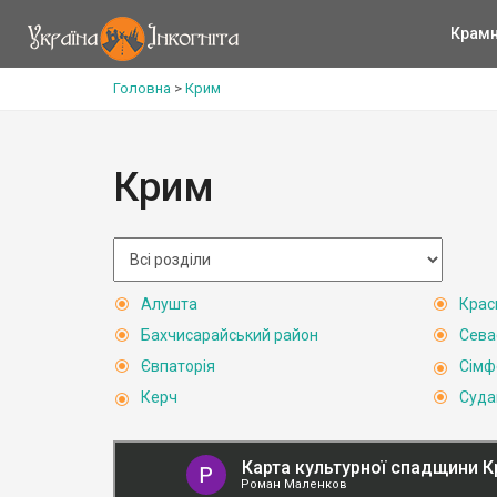
Крам
Головна
>
Крим
Крим
Алушта
Крас
Бахчисарайський район
Сева
Євпаторія
Сімф
Керч
Суда