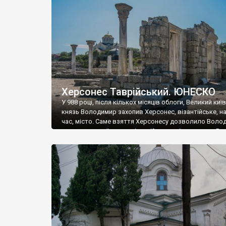
музею «Новгородський музей-заповідник» сотні арт
візантійської доби. Раритети викрадені з фондів об’
культурної спадщини ЮНЕСКО «Херсонеса Таврійсько
Офіційно – на виставку «Золото Візантії», але експер
влада в Україні вважають це лише […]
Херсонес Таврійський. ЮНЕСКО
У 988 році, після кількох місяців облоги, Великий киї
князь Володимир захопив Херсонес, візантійське, на
час, місто. Саме взяття Херсонесу дозволило Воло
диктувати свої умови візантійському імператору Вас
та одружитися з його дочкою Ганною. Цього ж року,
Херсонесі Володимир-язичник, став Василем-
християнином. А потім було Хрещення Русі. На честь
Херсонесу Таврійського названо місто […]