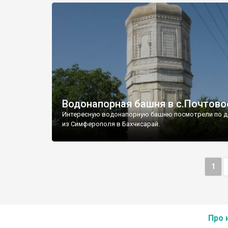
Водонапорная башня в с.Почтово
Интересную водонапорную башню посмотрели по д
из Симферополя в Бахчисарай.
1
Про 