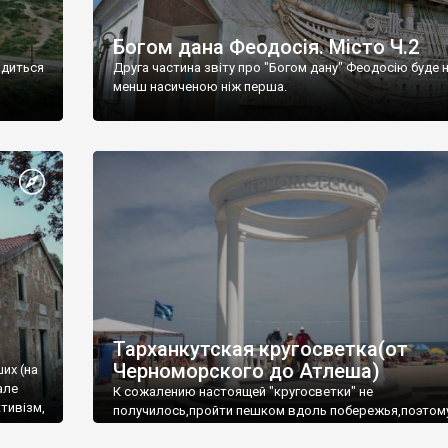
Богом дана Феодосія. Місто Ч.2
одиться
Друга частина звіту про "Богом дану" Феодосію буде 
менш насиченою ніж перша.
Тарханкутская кругосветка(от
Черноморского до Атлеша)
ших (на
але
К сожалению настоящей "кругосветки" не
тивізм,
получилось,пройти пешком вдоль побережья,поэтом
совершали радиальные вылазки из Оленевки.