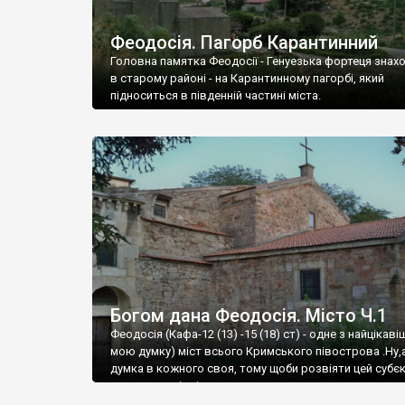
Феодосія. Пагорб Карантинний
Головна памятка Феодосії - Генуезька фортеця знах
в старому районі - на Карантинному пагорбі, який
підноситься в південній частині міста.
Богом дана Феодосія. Місто Ч.1
Феодосія (Кафа-12 (13) -15 (18) ст) - одне з найцікаві
мою думку) міст всього Кримського півострова .Ну,
думка в кожного своя, тому щоби розвіяти цей субєк
запрошую відвідати це