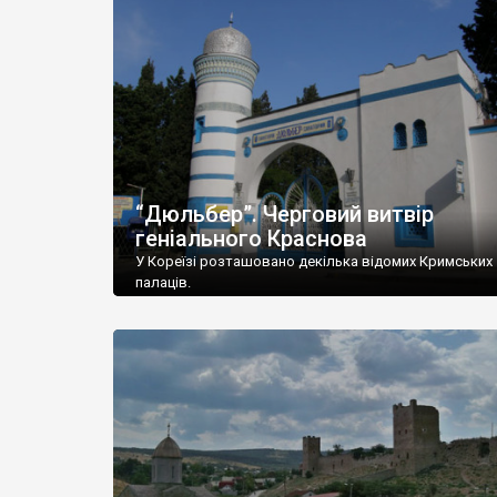
“Дюльбер”. Черговий витвір
геніального Краснова
У Кореїзі розташовано декілька відомих Кримських
палаців.