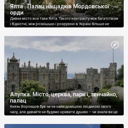
Ялта . Палац нащадків Мордовської
орди
Дивне місто все таки Ялта. Такого контрасту між багатством
і бідністю, між розкішшю і розрухою в Україні більше не
знайдеш.
Алупка. Місто, церква, парк і, звичайно,
палац
Князь Воронцов був чи не найвідомішою людиною свого
часу, але давайте не будемо кривити душею – чи знали ви це
прізвище до відвідин Алупки? Мабуть все таки ні.