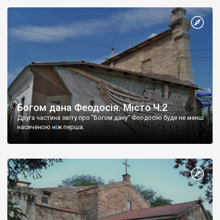
Богом дана Феодосія. Місто Ч.2
Друга частина звіту про "Богом дану" Феодосію буде не менш
насиченою ніж перша.