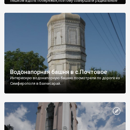
пешком вдоль побережья,поэтому совершали радиальные
вылазки из Оленевки.
Водонапорная башня в с.Почтовое
Интересную водонапорную башню посмотрели по дороге из
Симферополя в Бахчисарай.