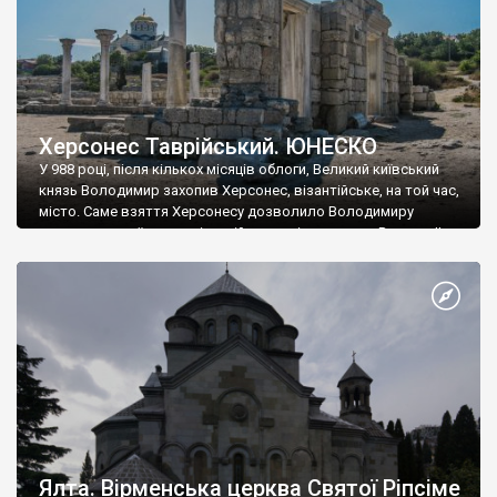
Херсонес Таврійський. ЮНЕСКО
У 988 році, після кількох місяців облоги, Великий київський
князь Володимир захопив Херсонес, візантійське, на той час,
місто. Саме взяття Херсонесу дозволило Володимиру
диктувати свої умови візантійському імператору Василю ІІ, та
одружитися з його дочкою Ганною. Цього ж року, в
Херсонесі Володимир-язичник, став Василем-християнином.
А потім було Хрещення Русі. На честь Херсонесу Таврійського
названо місто […]
Ялта. Вірменська церква Святої Ріпсіме