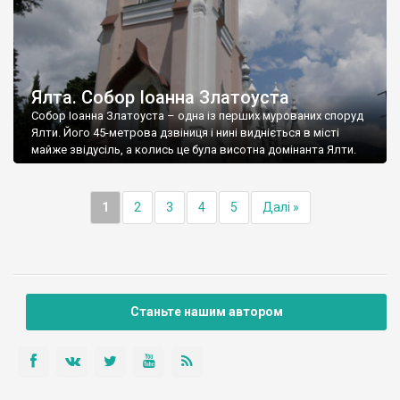
Ялта. Собор Іоанна Златоуста
Собор Іоанна Златоуста – одна із перших мурованих споруд
Ялти. Його 45-метрова дзвіниця і нині видніється в місті
майже звідусіль, а колись це була висотна домінанта Ялти.
1
2
3
4
5
Далі »
Станьте нашим автором