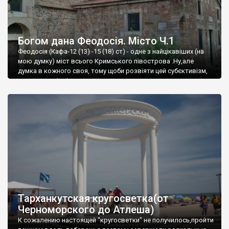
Богом дана Феодосія. Місто Ч.1
Феодосія (Кафа-12 (13) -15 (18) ст) - одне з найцікавіших (на
мою думку) міст всього Кримського півострова .Ну,але
думка в кожного своя, тому щоби розвіяти цей субєктивізм,
запрошую відвідати це
Тарханкутская кругосветка(от
Черноморского до Атлеша)
К сожалению настоящей "кругосветки" не получилось,пройти