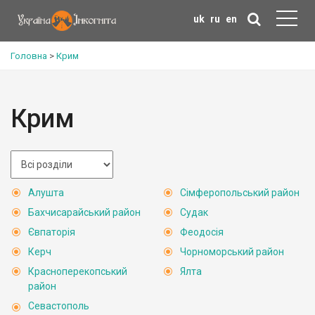
uk
ru
en
Головна
>
Крим
Крим
Алушта
Сімферопольський район
Бахчисарайський район
Судак
Євпаторія
Феодосія
Керч
Чорноморський район
Красноперекопський
Ялта
район
Севастополь