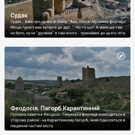
Судак
Судак... Вже чую крики в спину: "Ааа, попса! Муляжна фортеця!
Місце,туристами затерте до дір!..." Но то шо? А мене ще там
не було, ну не "дірявив" я там нічого... принаймні до цього літа.
Феодосія. Пагорб Карантинний
Головна памятка Феодосії - Генуезька фортеця знаходиться в
старому районі - на Карантинному пагорбі, який підноситься в
південній частині міста.