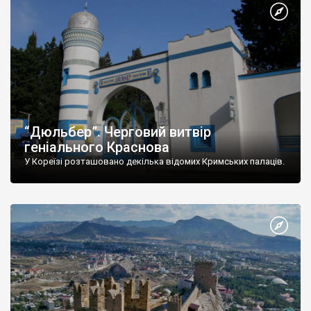
“Дюльбер”. Черговий витвір
геніального Краснова
У Кореїзі розташовано декілька відомих Кримських палаців.