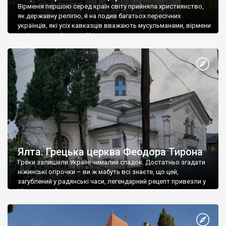
Вірменія першою серед країн світу прийняла християнство,
як державну релігію, й на подив багатьох пересічних
українців, які усіх кавказців вважають мусульманами, вірмени
є відданими вірянами Христа
Ялта. Грецька церква Феодора Тирона
Греки залишили Україні чималий спадок. Достатньо згадати
ніжинські огірочки – ви ж мабуть всі знаєте, що цей,
загублений у радянські часи, легендарний рецепт привезли у
Ніжин греки?