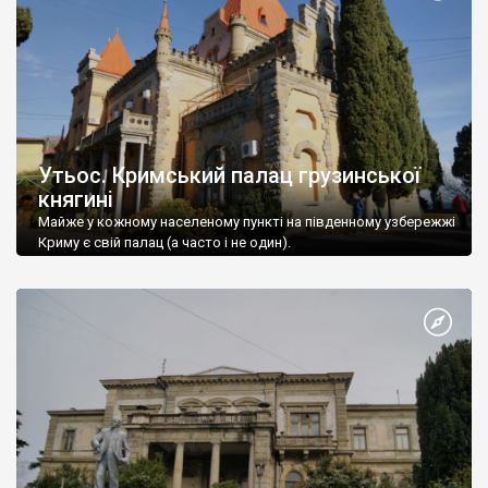
Утьос. Кримський палац грузинської
княгині
Майже у кожному населеному пункті на південному узбережжі
Криму є свій палац (а часто і не один).