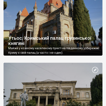
Утьос. Кримський палац грузинської
княгині
Майже у кожному населеному пункті на південному узбережжі
Криму є свій палац (а часто і не один).