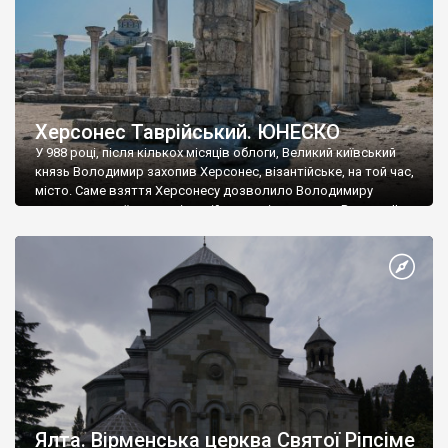
Херсонес Таврійський. ЮНЕСКО
У 988 році, після кількох місяців облоги, Великий київський
князь Володимир захопив Херсонес, візантійське, на той час,
місто. Саме взяття Херсонесу дозволило Володимиру
диктувати свої умови візантійському імператору Василю ІІ, та
одружитися з його дочкою Ганною. Цього ж року, в
Херсонесі Володимир-язичник, став Василем-християнином.
А потім було Хрещення Русі. На честь Херсонесу Таврійського
названо місто […]
Ялта. Вірменська церква Святої Ріпсіме