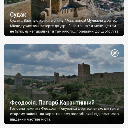
Судак
Судак... Вже чую крики в спину: "Ааа, попса! Муляжна фортеця!
Місце,туристами затерте до дір!..." Но то шо? А мене ще там
не було, ну не "дірявив" я там нічого... принаймні до цього літа.
Феодосія. Пагорб Карантинний
Головна памятка Феодосії - Генуезька фортеця знаходиться в
старому районі - на Карантинному пагорбі, який підноситься в
південній частині міста.