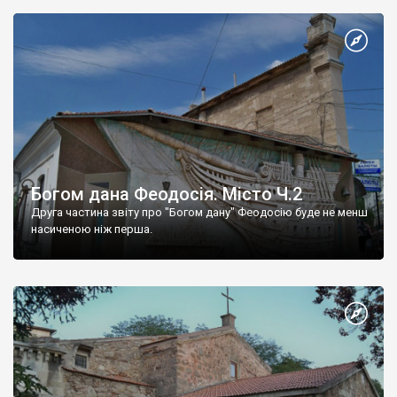
Богом дана Феодосія. Місто Ч.2
Друга частина звіту про "Богом дану" Феодосію буде не менш
насиченою ніж перша.