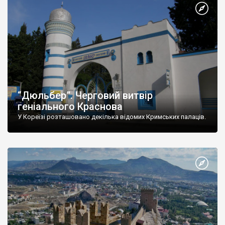
“Дюльбер”. Черговий витвір
геніального Краснова
У Кореїзі розташовано декілька відомих Кримських палаців.