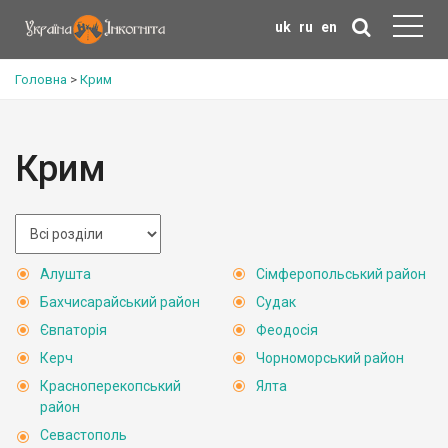
uk
ru
en
Головна
>
Крим
Крим
Алушта
Сімферопольський район
Бахчисарайський район
Судак
Євпаторія
Феодосія
Керч
Чорноморський район
Красноперекопський
Ялта
район
Севастополь