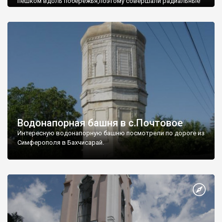
пешком вдоль побережья,поэтому совершали радиальные
вылазки из Оленевки.
Водонапорная башня в с.Почтовое
Интересную водонапорную башню посмотрели по дороге из
Симферополя в Бахчисарай.