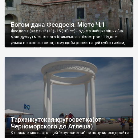
Богом дана Феодосія. Місто Ч.1
Феодосія (Кафа-12 (13) -15 (18) ст) - одне з найцікавіших (на
мою думку) міст всього Кримського півострова .Ну,але
думка в кожного своя, тому щоби розвіяти цей субєктивізм,
запрошую відвідати це
Тарханкутская кругосветка(от
Черноморского до Атлеша)
К сожалению настоящей "кругосветки" не получилось,пройти