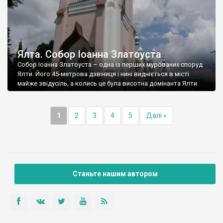
Ялта. Собор Іоанна Златоуста
Собор Іоанна Златоуста – одна із перших мурованих споруд
Ялти. Його 45-метрова дзвіниця і нині видніється в місті
майже звідусіль, а колись це була висотна домінанта Ялти.
1
2
3
4
5
Далі »
Станьте нашим автором