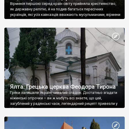
Вірменія першою серед країн світу прийняла християнство,
як державну релігію, й на подив багатьох пересічних
українців, які усіх кавказців вважають мусульманами, вірмени
є відданими вірянами Христа
Ялта. Грецька церква Феодора Тирона
Греки залишили Україні чималий спадок. Достатньо згадати
ніжинські огірочки – ви ж мабуть всі знаєте, що цей,
загублений у радянські часи, легендарний рецепт привезли у
Ніжин греки?