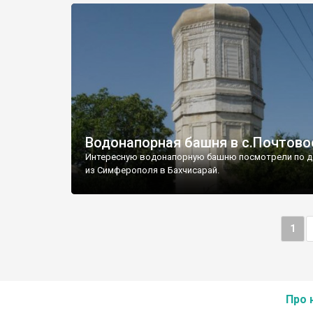
Водонапорная башня в с.Почтово
Интересную водонапорную башню посмотрели по д
из Симферополя в Бахчисарай.
1
Про 