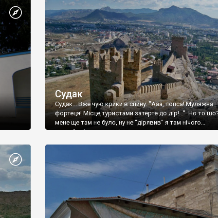
Судак
Судак... Вже чую крики в спину: "Ааа, попса! Муляжна
фортеця! Місце,туристами затерте до дір!..." Но то шо
мене ще там не було, ну не "дірявив" я там нічого...
принаймні до цього літа.