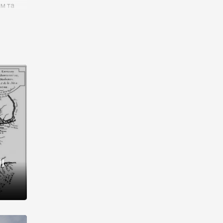
им та
ора і
є
го типу,
ей-
рний
ста:
 райони
від 2
I
і,
рукти,
 котрі