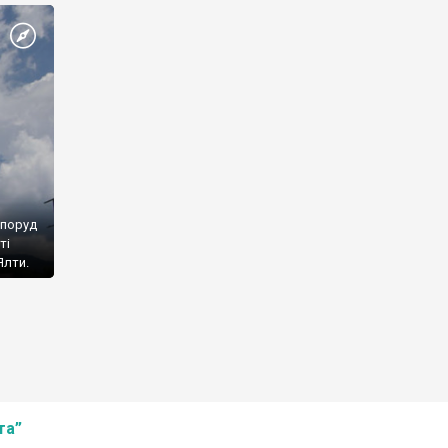
споруд
ті
Ялти.
та”