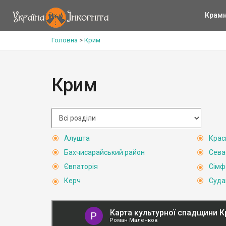
Крам
Головна
>
Крим
Крим
Алушта
Крас
Бахчисарайський район
Сева
Євпаторія
Сімф
Керч
Суда