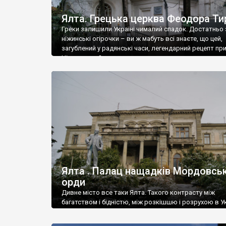
Ялта. Грецька церква Феодора Ти
Греки залишили Україні чималий спадок. Достатньо 
ніжинські огірочки – ви ж мабуть всі знаєте, що цей,
загублений у радянські часи, легендарний рецепт пр
Ніжин греки?
Ялта . Палац нащадків Мордовськ
орди
Дивне місто все таки Ялта. Такого контрасту між
багатством і бідністю, між розкішшю і розрухою в Ук
більше не знайдеш.