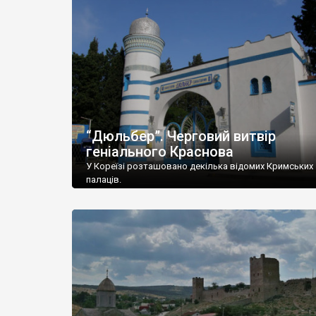
“Дюльбер”. Черговий витвір
геніального Краснова
У Кореїзі розташовано декілька відомих Кримських
палаців.