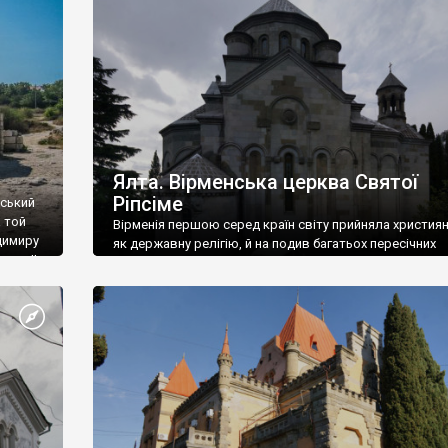
ефактів
називаються «повстяками» (postaki)…” “Вино. Крим
єкту
виробляє відмінне вино і його вдосталь: воно все ду
го».
легке біле і дуже […]
ти та
Ялта. Вірменська церква Святої
Ріпсіме
вський
 той
Вірменія першою серед країн світу прийняла христия
димиру
як державну релігію, й на подив багатьох пересічних
илю ІІ,
українців, які усіх кавказців вважають мусульманами,
 в
вірмени є відданими вірянами Христа