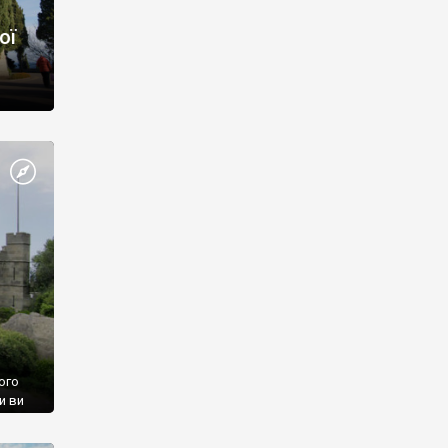
ої
ого
и ви