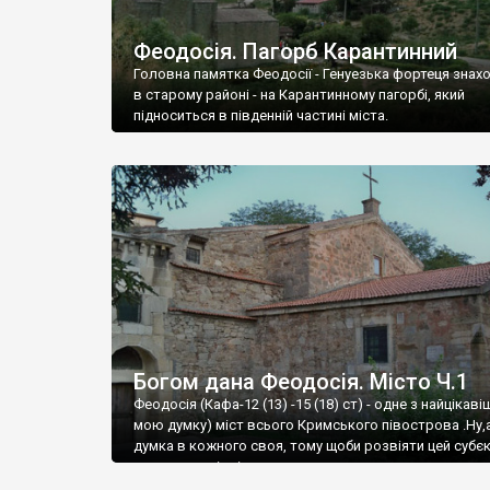
Феодосія. Пагорб Карантинний
Головна памятка Феодосії - Генуезька фортеця знах
в старому районі - на Карантинному пагорбі, який
підноситься в південній частині міста.
Богом дана Феодосія. Місто Ч.1
Феодосія (Кафа-12 (13) -15 (18) ст) - одне з найцікаві
мою думку) міст всього Кримського півострова .Ну,
думка в кожного своя, тому щоби розвіяти цей субєк
запрошую відвідати це