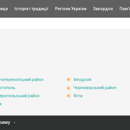
ниця
Історія і традиції
Регіони України
Закордон
Пам'
ноперекопський район
Феодосія
стополь
Чорноморський район
еропольський район
Ялта
к