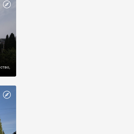
же
нство,