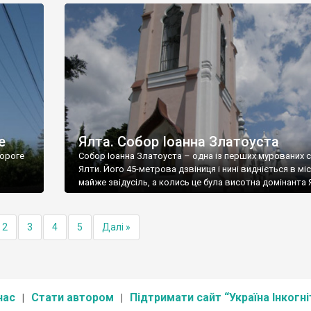
е
Ялта. Собор Іоанна Златоуста
ороге
Собор Іоанна Златоуста – одна із перших мурованих 
Ялти. Його 45-метрова дзвіниця і нині видніється в міс
майже звідусіль, а колись це була висотна домінанта 
2
3
4
5
Далі »
нас
Стати автором
Підтримати сайт “Україна Інкогні