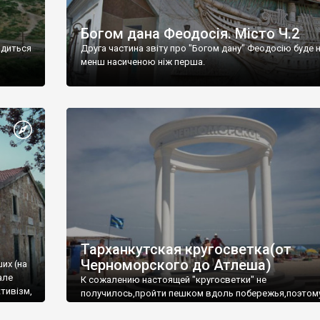
Богом дана Феодосія. Місто Ч.2
одиться
Друга частина звіту про "Богом дану" Феодосію буде 
менш насиченою ніж перша.
Тарханкутская кругосветка(от
Черноморского до Атлеша)
ших (на
але
К сожалению настоящей "кругосветки" не
тивізм,
получилось,пройти пешком вдоль побережья,поэтом
совершали радиальные вылазки из Оленевки.