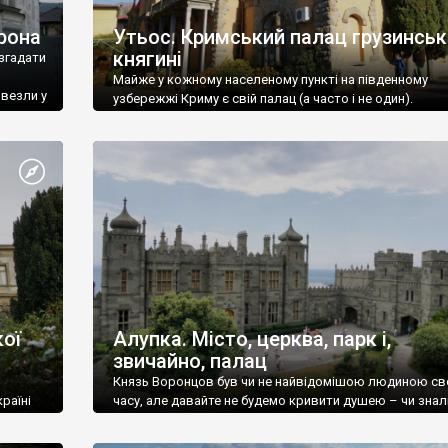
рона
Утьос. Кримський палац грузинськ
княгині
згадати
Майже у кожному населеному пункті на південному
ивезли у
узбережжі Криму є свій палац (а часто і не один).
ої
Алупка. Місто, церква, парк і,
звичайно, палац
Князь Воронцов був чи не найвідомішою людиною св
раїні
часу, але давайте не будемо кривити душею – чи знал
це прізвище до відвідин Алупки? Мабуть все таки ні.