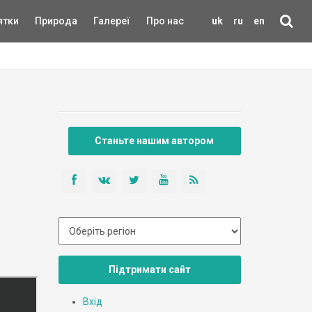
ятки
Природа
Галереї
Про нас
uk
ru
en
Станьте нашим автором
Підтримати сайт
Вхід