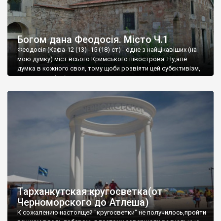
Богом дана Феодосія. Місто Ч.1
Феодосія (Кафа-12 (13) -15 (18) ст) - одне з найцікавіших (на
мою думку) міст всього Кримського півострова .Ну,але
думка в кожного своя, тому щоби розвіяти цей субєктивізм,
запрошую відвідати це
Тарханкутская кругосветка(от
Черноморского до Атлеша)
К сожалению настоящей "кругосветки" не получилось,пройти