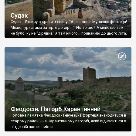
Судак
Судак... Вже чую крики в спину: "Ааа, попса! Муляжна фортеця!
Місце,туристами затерте до дір!..." Но то шо? А мене ще там
не було, ну не "дірявив" я там нічого... принаймні до цього літа.
Феодосія. Пагорб Карантинний
Головна памятка Феодосії - Генуезька фортеця знаходиться в
старому районі - на Карантинному пагорбі, який підноситься в
південній частині міста.