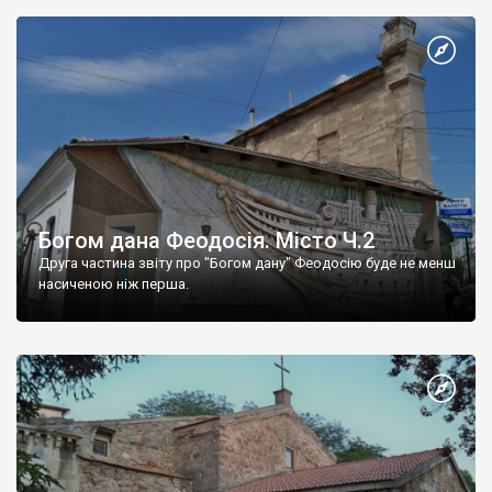
Богом дана Феодосія. Місто Ч.2
Друга частина звіту про "Богом дану" Феодосію буде не менш
насиченою ніж перша.