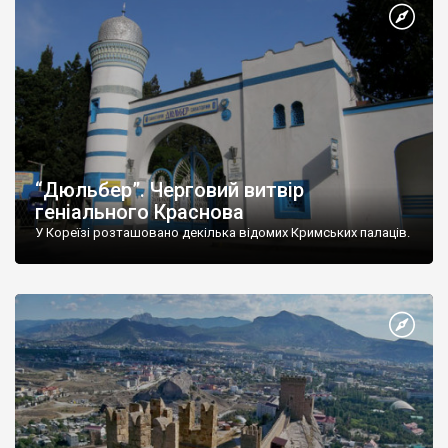
“Дюльбер”. Черговий витвір
геніального Краснова
У Кореїзі розташовано декілька відомих Кримських палаців.