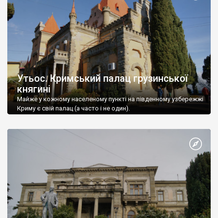
Утьос. Кримський палац грузинської
княгині
Майже у кожному населеному пункті на південному узбережжі
Криму є свій палац (а часто і не один).