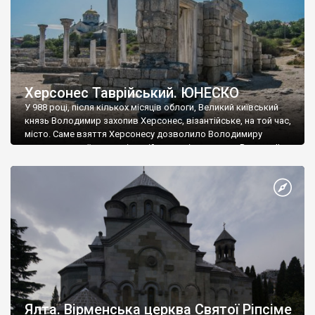
Херсонес Таврійський. ЮНЕСКО
У 988 році, після кількох місяців облоги, Великий київський
князь Володимир захопив Херсонес, візантійське, на той час,
місто. Саме взяття Херсонесу дозволило Володимиру
диктувати свої умови візантійському імператору Василю ІІ, та
одружитися з його дочкою Ганною. Цього ж року, в
Херсонесі Володимир-язичник, став Василем-християнином.
А потім було Хрещення Русі. На честь Херсонесу Таврійського
названо місто […]
Ялта. Вірменська церква Святої Ріпсіме