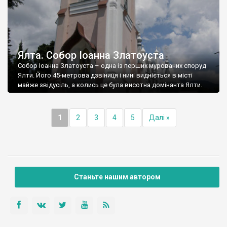
Ялта. Собор Іоанна Златоуста
Собор Іоанна Златоуста – одна із перших мурованих споруд
Ялти. Його 45-метрова дзвіниця і нині видніється в місті
майже звідусіль, а колись це була висотна домінанта Ялти.
1
2
3
4
5
Далі »
Станьте нашим автором