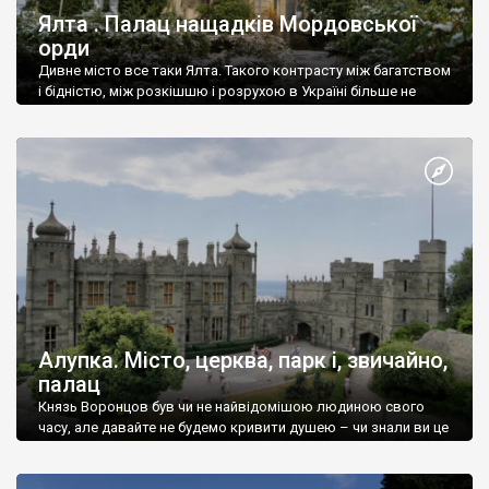
Ялта . Палац нащадків Мордовської
орди
Дивне місто все таки Ялта. Такого контрасту між багатством
і бідністю, між розкішшю і розрухою в Україні більше не
знайдеш.
Алупка. Місто, церква, парк і, звичайно,
палац
Князь Воронцов був чи не найвідомішою людиною свого
часу, але давайте не будемо кривити душею – чи знали ви це
прізвище до відвідин Алупки? Мабуть все таки ні.