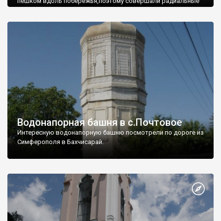
пешком вдоль побережья,поэтому совершали радиальные
вылазки из Оленевки.
Водонапорная башня в с.Почтовое
Интересную водонапорную башню посмотрели по дороге из
Симферополя в Бахчисарай.