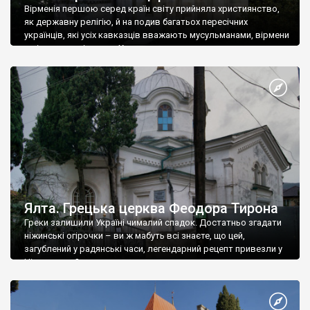
Вірменія першою серед країн світу прийняла християнство,
як державну релігію, й на подив багатьох пересічних
українців, які усіх кавказців вважають мусульманами, вірмени
є відданими вірянами Христа
Ялта. Грецька церква Феодора Тирона
Греки залишили Україні чималий спадок. Достатньо згадати
ніжинські огірочки – ви ж мабуть всі знаєте, що цей,
загублений у радянські часи, легендарний рецепт привезли у
Ніжин греки?