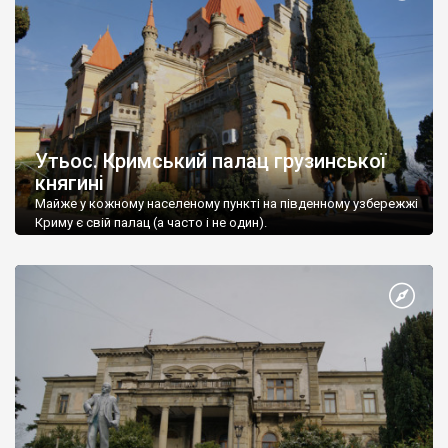
Утьос. Кримський палац грузинської
княгині
Майже у кожному населеному пункті на південному узбережжі
Криму є свій палац (а часто і не один).