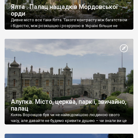
Ялта . Палац нащадків Мордовської
орди
Дивне місто все таки Ялта. Такого контрасту між багатством
і бідністю, між розкішшю і розрухою в Україні більше не
знайдеш.
Алупка. Місто, церква, парк і, звичайно,
палац
Князь Воронцов був чи не найвідомішою людиною свого
часу, але давайте не будемо кривити душею – чи знали ви це
прізвище до відвідин Алупки? Мабуть все таки ні.