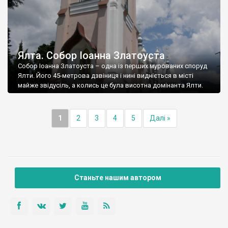
Ялта. Собор Іоанна Златоуста
Собор Іоанна Златоуста – одна із перших мурованих споруд
Ялти. Його 45-метрова дзвіниця і нині видніється в місті
майже звідусіль, а колись це була висотна домінанта Ялти.
1
2
3
4
5
Далі »
Станьте нашим автором