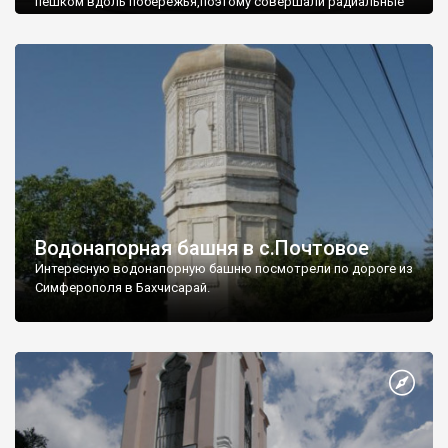
пешком вдоль побережья,поэтому совершали радиальные
вылазки из Оленевки.
Водонапорная башня в с.Почтовое
Интересную водонапорную башню посмотрели по дороге из
Симферополя в Бахчисарай.