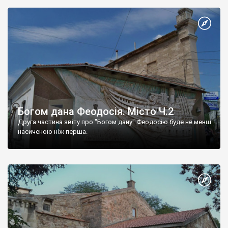
Богом дана Феодосія. Місто Ч.2
Друга частина звіту про "Богом дану" Феодосію буде не менш
насиченою ніж перша.