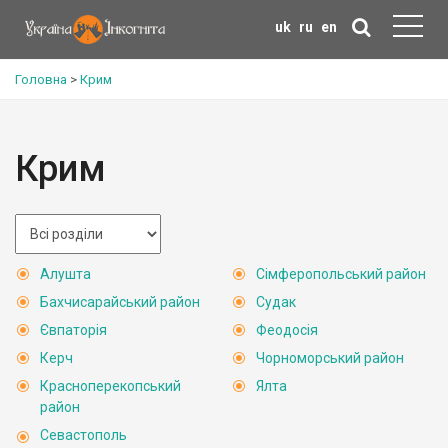
uk
ru
en
Головна
>
Крим
Крим
Алушта
Сімферопольський район
Бахчисарайський район
Судак
Євпаторія
Феодосія
Керч
Чорноморський район
Красноперекопський
Ялта
район
Севастополь