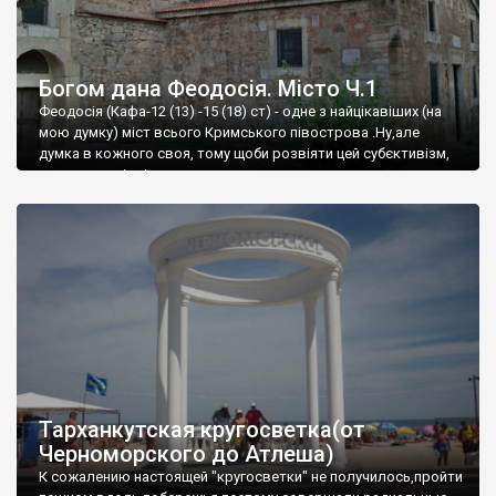
Богом дана Феодосія. Місто Ч.1
Феодосія (Кафа-12 (13) -15 (18) ст) - одне з найцікавіших (на
мою думку) міст всього Кримського півострова .Ну,але
думка в кожного своя, тому щоби розвіяти цей субєктивізм,
запрошую відвідати це
Тарханкутская кругосветка(от
Черноморского до Атлеша)
К сожалению настоящей "кругосветки" не получилось,пройти