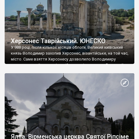
Херсонес Таврійський. ЮНЕСКО
У 988 році, після кількох місяців облоги, Великий київський
князь Володимир захопив Херсонес, візантійське, на той час,
місто. Саме взяття Херсонесу дозволило Володимиру
диктувати свої умови візантійському імператору Василю ІІ, та
одружитися з його дочкою Ганною. Цього ж року, в
Херсонесі Володимир-язичник, став Василем-християнином.
А потім було Хрещення Русі. На честь Херсонесу Таврійського
названо місто […]
Ялта. Вірменська церква Святої Ріпсіме