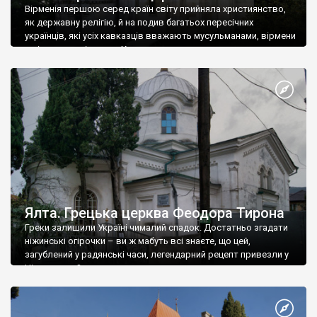
Вірменія першою серед країн світу прийняла християнство,
як державну релігію, й на подив багатьох пересічних
українців, які усіх кавказців вважають мусульманами, вірмени
є відданими вірянами Христа
Ялта. Грецька церква Феодора Тирона
Греки залишили Україні чималий спадок. Достатньо згадати
ніжинські огірочки – ви ж мабуть всі знаєте, що цей,
загублений у радянські часи, легендарний рецепт привезли у
Ніжин греки?