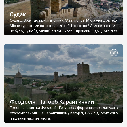
Судак
Судак... Вже чую крики в спину: "Ааа, попса! Муляжна фортеця!
Місце,туристами затерте до дір!..." Но то шо? А мене ще там
не було, ну не "дірявив" я там нічого... принаймні до цього літа.
Феодосія. Пагорб Карантинний
Головна памятка Феодосії - Генуезька фортеця знаходиться в
старому районі - на Карантинному пагорбі, який підноситься в
південній частині міста.