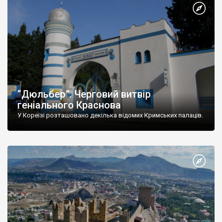
“Дюльбер”. Черговий витвір
геніального Краснова
У Кореїзі розташовано декілька відомих Кримських палаців.