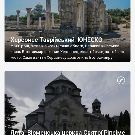
Херсонес Таврійський. ЮНЕСКО
У 988 році, після кількох місяців облоги, Великий київський
князь Володимир захопив Херсонес, візантійське, на той час,
місто. Саме взяття Херсонесу дозволило Володимиру
диктувати свої умови візантійському імператору Василю ІІ, та
одружитися з його дочкою Ганною. Цього ж року, в
Херсонесі Володимир-язичник, став Василем-християнином.
А потім було Хрещення Русі. На честь Херсонесу Таврійського
названо місто […]
Ялта. Вірменська церква Святої Ріпсіме