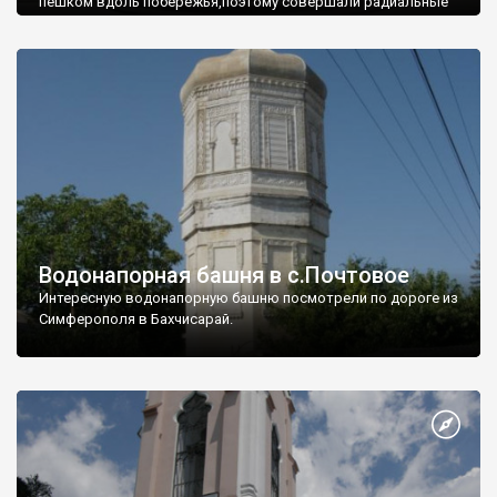
пешком вдоль побережья,поэтому совершали радиальные
вылазки из Оленевки.
Водонапорная башня в с.Почтовое
Интересную водонапорную башню посмотрели по дороге из
Симферополя в Бахчисарай.