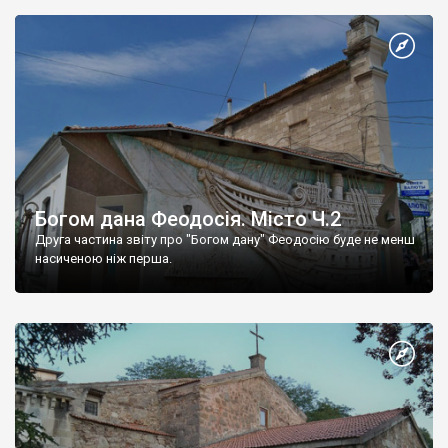
Богом дана Феодосія. Місто Ч.2
Друга частина звіту про "Богом дану" Феодосію буде не менш
насиченою ніж перша.