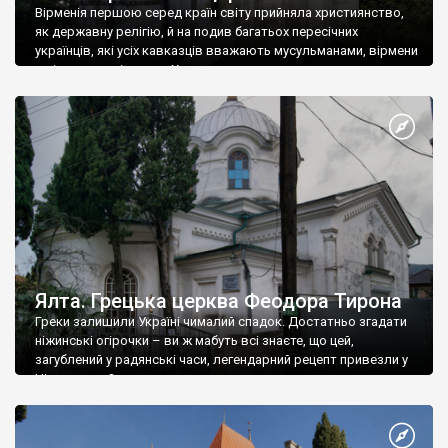
Вірменія першою серед країн світу прийняла християнство,
як державну релігію, й на подив багатьох пересічних
українців, які усіх кавказців вважають мусульманами, вірмени
є відданими вірянами Христа
Ялта. Грецька церква Феодора Тирона
Греки залишили Україні чималий спадок. Достатньо згадати
ніжинські огірочки – ви ж мабуть всі знаєте, що цей,
загублений у радянські часи, легендарний рецепт привезли у
Ніжин греки?