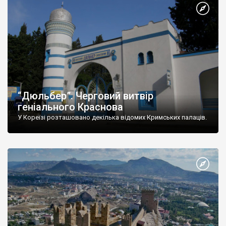
“Дюльбер”. Черговий витвір
геніального Краснова
У Кореїзі розташовано декілька відомих Кримських палаців.