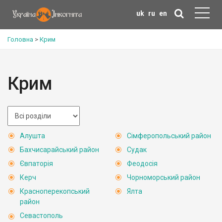
uk
ru
en
Головна
>
Крим
Крим
Алушта
Сімферопольський район
Бахчисарайський район
Судак
Євпаторія
Феодосія
Керч
Чорноморський район
Красноперекопський
Ялта
район
Севастополь