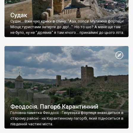
Судак
Судак... Вже чую крики в спину: "Ааа, попса! Муляжна фортеця!
Місце,туристами затерте до дір!..." Но то шо? А мене ще там
не було, ну не "дірявив" я там нічого... принаймні до цього літа.
Феодосія. Пагорб Карантинний
Головна памятка Феодосії - Генуезька фортеця знаходиться в
старому районі - на Карантинному пагорбі, який підноситься в
південній частині міста.