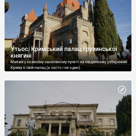
Утьос. Кримський палац грузинської
княгині
Майже у кожному населеному пункті на південному узбережжі
Криму є свій палац (а часто і не один).