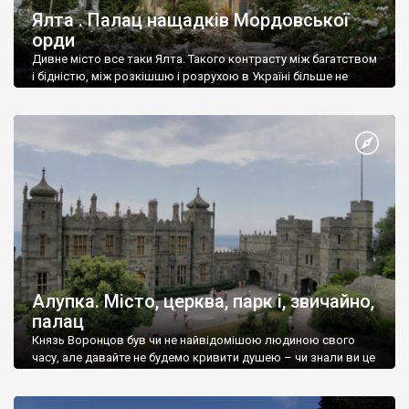
Ялта . Палац нащадків Мордовської
орди
Дивне місто все таки Ялта. Такого контрасту між багатством
і бідністю, між розкішшю і розрухою в Україні більше не
знайдеш.
Алупка. Місто, церква, парк і, звичайно,
палац
Князь Воронцов був чи не найвідомішою людиною свого
часу, але давайте не будемо кривити душею – чи знали ви це
прізвище до відвідин Алупки? Мабуть все таки ні.