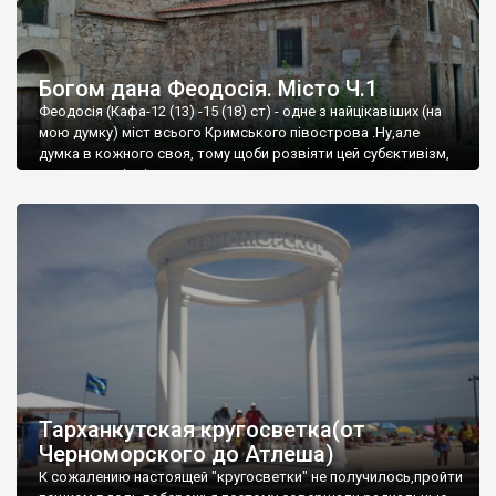
Богом дана Феодосія. Місто Ч.1
Феодосія (Кафа-12 (13) -15 (18) ст) - одне з найцікавіших (на
мою думку) міст всього Кримського півострова .Ну,але
думка в кожного своя, тому щоби розвіяти цей субєктивізм,
запрошую відвідати це
Тарханкутская кругосветка(от
Черноморского до Атлеша)
К сожалению настоящей "кругосветки" не получилось,пройти