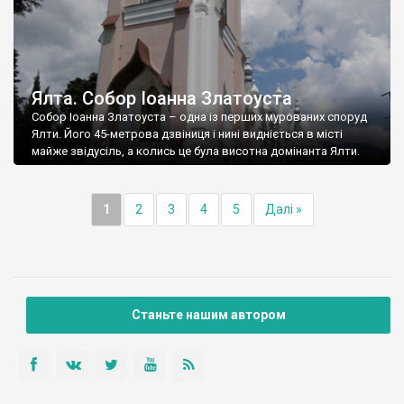
Ялта. Собор Іоанна Златоуста
Собор Іоанна Златоуста – одна із перших мурованих споруд
Ялти. Його 45-метрова дзвіниця і нині видніється в місті
майже звідусіль, а колись це була висотна домінанта Ялти.
1
2
3
4
5
Далі »
Станьте нашим автором