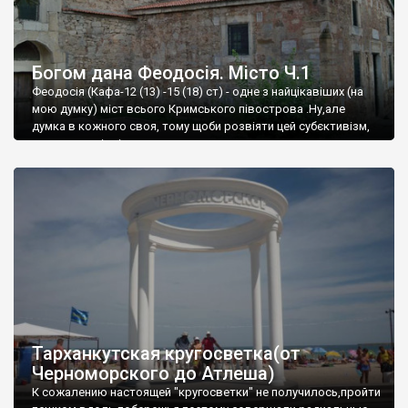
Богом дана Феодосія. Місто Ч.1
Феодосія (Кафа-12 (13) -15 (18) ст) - одне з найцікавіших (на
мою думку) міст всього Кримського півострова .Ну,але
думка в кожного своя, тому щоби розвіяти цей субєктивізм,
запрошую відвідати це
Тарханкутская кругосветка(от
Черноморского до Атлеша)
К сожалению настоящей "кругосветки" не получилось,пройти