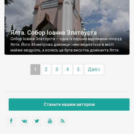
Ялта. Собор Іоанна Златоуста
Собор Іоанна Златоуста – одна із перших мурованих споруд
Ялти. Його 45-метрова дзвіниця і нині видніється в місті
майже звідусіль, а колись це була висотна домінанта Ялти.
1
2
3
4
5
Далі »
Станьте нашим автором