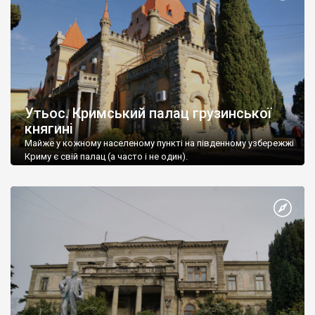
Утьос. Кримський палац грузинської
княгині
Майже у кожному населеному пункті на південному узбережжі
Криму є свій палац (а часто і не один).