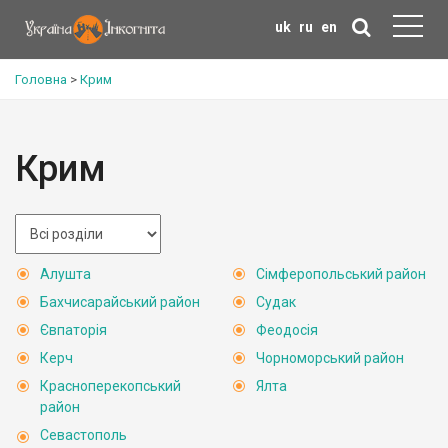
uk
ru
en
Головна
>
Крим
Крим
Алушта
Сімферопольський район
Бахчисарайський район
Судак
Євпаторія
Феодосія
Керч
Чорноморський район
Красноперекопський
Ялта
район
Севастополь