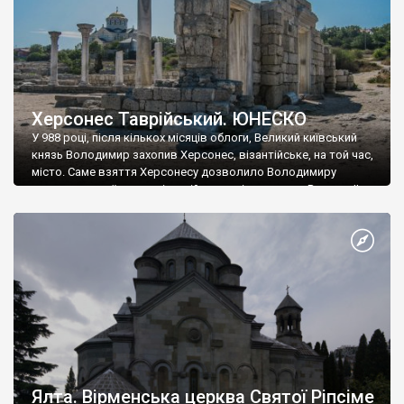
Херсонес Таврійський. ЮНЕСКО
У 988 році, після кількох місяців облоги, Великий київський
князь Володимир захопив Херсонес, візантійське, на той час,
місто. Саме взяття Херсонесу дозволило Володимиру
диктувати свої умови візантійському імператору Василю ІІ, та
одружитися з його дочкою Ганною. Цього ж року, в
Херсонесі Володимир-язичник, став Василем-християнином.
А потім було Хрещення Русі. На честь Херсонесу Таврійського
названо місто […]
Ялта. Вірменська церква Святої Ріпсіме