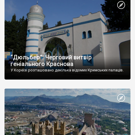
“Дюльбер”. Черговий витвір
геніального Краснова
У Кореїзі розташовано декілька відомих Кримських палаців.