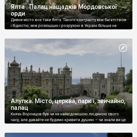
Ялта . Палац нащадків Мордовської
орди
Дивне місто все таки Ялта. Такого контрасту між багатством
і бідністю, між розкішшю і розрухою в Україні більше не
знайдеш.
Алупка. Місто, церква, парк і, звичайно,
палац
Князь Воронцов був чи не найвідомішою людиною свого
часу, але давайте не будемо кривити душею – чи знали ви це
прізвище до відвідин Алупки? Мабуть все таки ні.