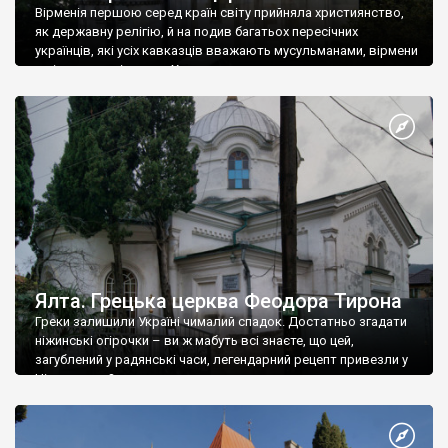
Вірменія першою серед країн світу прийняла християнство,
як державну релігію, й на подив багатьох пересічних
українців, які усіх кавказців вважають мусульманами, вірмени
є відданими вірянами Христа
Ялта. Грецька церква Феодора Тирона
Греки залишили Україні чималий спадок. Достатньо згадати
ніжинські огірочки – ви ж мабуть всі знаєте, що цей,
загублений у радянські часи, легендарний рецепт привезли у
Ніжин греки?