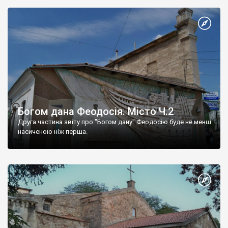
Богом дана Феодосія. Місто Ч.2
Друга частина звіту про "Богом дану" Феодосію буде не менш
насиченою ніж перша.