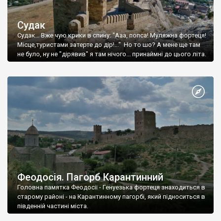
Судак
Судак... Вже чую крики в спину: "Ааа, попса! Муляжна фортеця!
Місце,туристами затерте до дір!..." Но то шо? А мене ще там
не було, ну не "дірявив" я там нічого... принаймні до цього літа.
Феодосія. Пагорб Карантинний
Головна памятка Феодосії - Генуезька фортеця знаходиться в
старому районі - на Карантинному пагорбі, який підноситься в
південній частині міста.