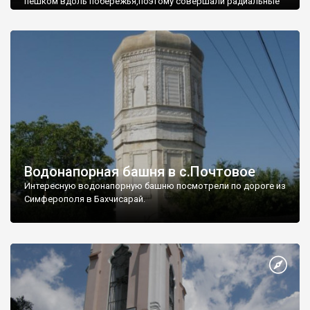
пешком вдоль побережья,поэтому совершали радиальные
вылазки из Оленевки.
Водонапорная башня в с.Почтовое
Интересную водонапорную башню посмотрели по дороге из
Симферополя в Бахчисарай.