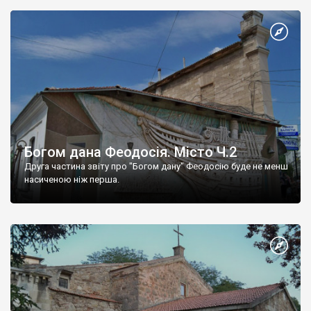
Богом дана Феодосія. Місто Ч.2
Друга частина звіту про "Богом дану" Феодосію буде не менш
насиченою ніж перша.