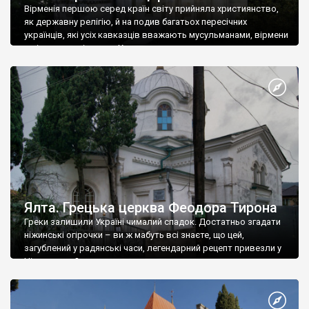
Вірменія першою серед країн світу прийняла християнство,
як державну релігію, й на подив багатьох пересічних
українців, які усіх кавказців вважають мусульманами, вірмени
є відданими вірянами Христа
Ялта. Грецька церква Феодора Тирона
Греки залишили Україні чималий спадок. Достатньо згадати
ніжинські огірочки – ви ж мабуть всі знаєте, що цей,
загублений у радянські часи, легендарний рецепт привезли у
Ніжин греки?