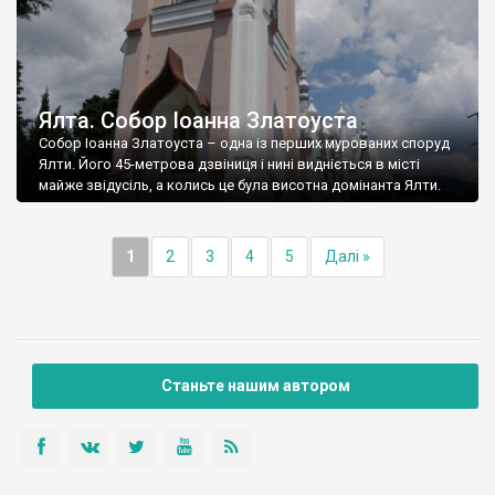
Ялта. Собор Іоанна Златоуста
Собор Іоанна Златоуста – одна із перших мурованих споруд
Ялти. Його 45-метрова дзвіниця і нині видніється в місті
майже звідусіль, а колись це була висотна домінанта Ялти.
1
2
3
4
5
Далі »
Станьте нашим автором