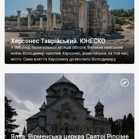
Херсонес Таврійський. ЮНЕСКО
У 988 році, після кількох місяців облоги, Великий київський
князь Володимир захопив Херсонес, візантійське, на той час,
місто. Саме взяття Херсонесу дозволило Володимиру
диктувати свої умови візантійському імператору Василю ІІ, та
одружитися з його дочкою Ганною. Цього ж року, в
Херсонесі Володимир-язичник, став Василем-християнином.
А потім було Хрещення Русі. На честь Херсонесу Таврійського
названо місто […]
Ялта. Вірменська церква Святої Ріпсіме