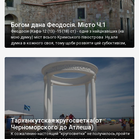
Богом дана Феодосія. Місто Ч.1
Феодосія (Кафа-12 (13) -15 (18) ст) - одне з найцікавіших (на
мою думку) міст всього Кримського півострова .Ну,але
думка в кожного своя, тому щоби розвіяти цей субєктивізм,
запрошую відвідати це
Тарханкутская кругосветка(от
Черноморского до Атлеша)
К сожалению настоящей "кругосветки" не получилось,пройти