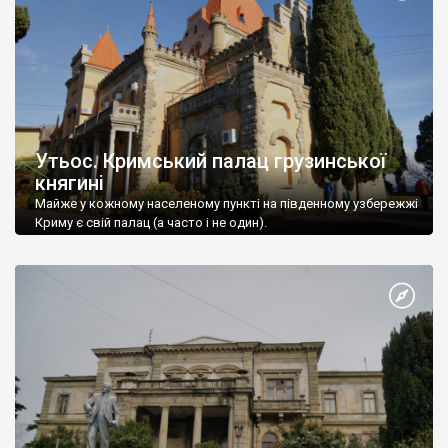
Утьос. Кримський палац грузинської
княгині
Майже у кожному населеному пункті на південному узбережжі
Криму є свій палац (а часто і не один).