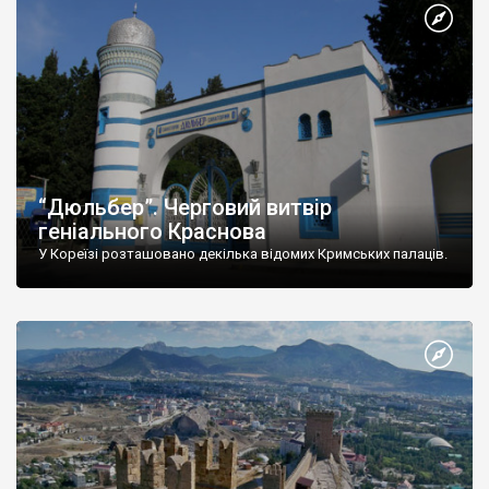
“Дюльбер”. Черговий витвір
геніального Краснова
У Кореїзі розташовано декілька відомих Кримських палаців.