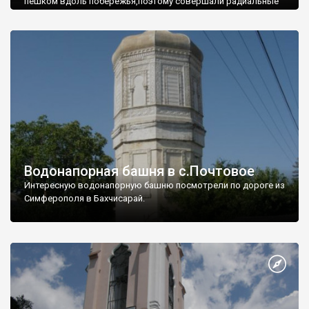
пешком вдоль побережья,поэтому совершали радиальные
вылазки из Оленевки.
Водонапорная башня в с.Почтовое
Интересную водонапорную башню посмотрели по дороге из
Симферополя в Бахчисарай.