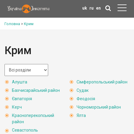
uk
ru
en
Головна
>
Крим
Крим
Алушта
Сімферопольський район
Бахчисарайський район
Судак
Євпаторія
Феодосія
Керч
Чорноморський район
Красноперекопський
Ялта
район
Севастополь