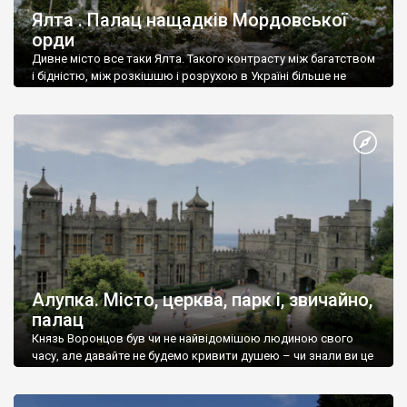
Ялта . Палац нащадків Мордовської
орди
Дивне місто все таки Ялта. Такого контрасту між багатством
і бідністю, між розкішшю і розрухою в Україні більше не
знайдеш.
Алупка. Місто, церква, парк і, звичайно,
палац
Князь Воронцов був чи не найвідомішою людиною свого
часу, але давайте не будемо кривити душею – чи знали ви це
прізвище до відвідин Алупки? Мабуть все таки ні.