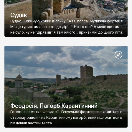
Судак
Судак... Вже чую крики в спину: "Ааа, попса! Муляжна фортеця!
Місце,туристами затерте до дір!..." Но то шо? А мене ще там
не було, ну не "дірявив" я там нічого... принаймні до цього літа.
Феодосія. Пагорб Карантинний
Головна памятка Феодосії - Генуезька фортеця знаходиться в
старому районі - на Карантинному пагорбі, який підноситься в
південній частині міста.