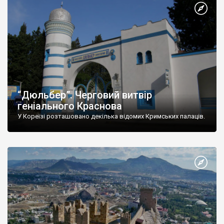
“Дюльбер”. Черговий витвір
геніального Краснова
У Кореїзі розташовано декілька відомих Кримських палаців.