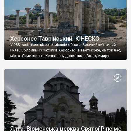
Херсонес Таврійський. ЮНЕСКО
У 988 році, після кількох місяців облоги, Великий київський
князь Володимир захопив Херсонес, візантійське, на той час,
місто. Саме взяття Херсонесу дозволило Володимиру
диктувати свої умови візантійському імператору Василю ІІ, та
одружитися з його дочкою Ганною. Цього ж року, в
Херсонесі Володимир-язичник, став Василем-християнином.
А потім було Хрещення Русі. На честь Херсонесу Таврійського
названо місто […]
Ялта. Вірменська церква Святої Ріпсіме