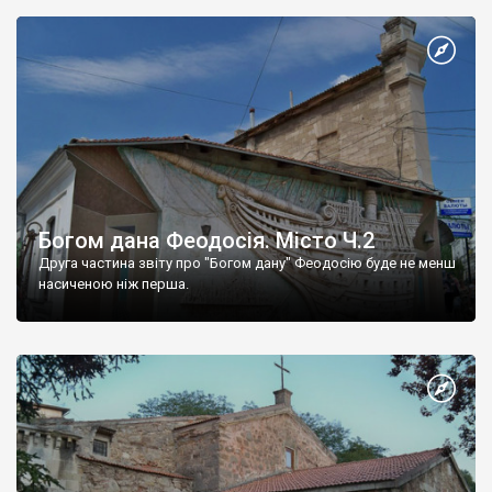
Богом дана Феодосія. Місто Ч.2
Друга частина звіту про "Богом дану" Феодосію буде не менш
насиченою ніж перша.