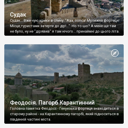
Судак
Судак... Вже чую крики в спину: "Ааа, попса! Муляжна фортеця!
Місце,туристами затерте до дір!..." Но то шо? А мене ще там
не було, ну не "дірявив" я там нічого... принаймні до цього літа.
Феодосія. Пагорб Карантинний
Головна памятка Феодосії - Генуезька фортеця знаходиться в
старому районі - на Карантинному пагорбі, який підноситься в
південній частині міста.