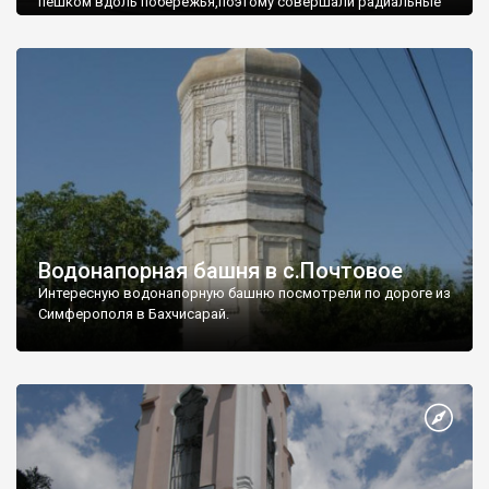
пешком вдоль побережья,поэтому совершали радиальные
вылазки из Оленевки.
Водонапорная башня в с.Почтовое
Интересную водонапорную башню посмотрели по дороге из
Симферополя в Бахчисарай.