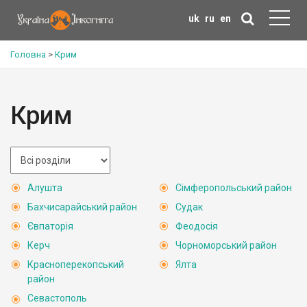
uk
ru
en
Головна
>
Крим
Крим
Алушта
Сімферопольський район
Бахчисарайський район
Судак
Євпаторія
Феодосія
Керч
Чорноморський район
Красноперекопський
Ялта
район
Севастополь