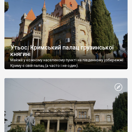
Утьос. Кримський палац грузинської
княгині
Майже у кожному населеному пункті на південному узбережжі
Криму є свій палац (а часто і не один).