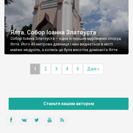
Ялта. Собор Іоанна Златоуста
Собор Іоанна Златоуста – одна із перших мурованих споруд
Ялти. Його 45-метрова дзвіниця і нині видніється в місті
майже звідусіль, а колись це була висотна домінанта Ялти.
1
2
3
4
5
Далі »
Станьте нашим автором