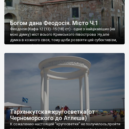
Богом дана Феодосія. Місто Ч.1
Феодосія (Кафа-12 (13) -15 (18) ст) - одне з найцікавіших (на
мою думку) міст всього Кримського півострова .Ну,але
думка в кожного своя, тому щоби розвіяти цей субєктивізм,
запрошую відвідати це
Тарханкутская кругосветка(от
Черноморского до Атлеша)
К сожалению настоящей "кругосветки" не получилось,пройти