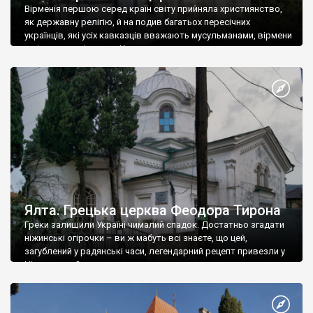
Вірменія першою серед країн світу прийняла християнство,
як державну релігію, й на подив багатьох пересічних
українців, які усіх кавказців вважають мусульманами, вірмени
є відданими вірянами Христа
Ялта. Грецька церква Феодора Тирона
Греки залишили Україні чималий спадок. Достатньо згадати
ніжинські огірочки – ви ж мабуть всі знаєте, що цей,
загублений у радянські часи, легендарний рецепт привезли у
Ніжин греки?