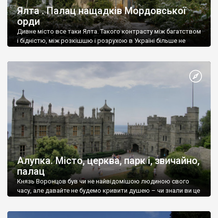
Ялта . Палац нащадків Мордовської
орди
Дивне місто все таки Ялта. Такого контрасту між багатством
і бідністю, між розкішшю і розрухою в Україні більше не
знайдеш.
Алупка. Місто, церква, парк і, звичайно,
палац
Князь Воронцов був чи не найвідомішою людиною свого
часу, але давайте не будемо кривити душею – чи знали ви це
прізвище до відвідин Алупки? Мабуть все таки ні.