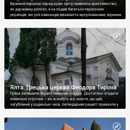
Вірменія першою серед країн світу прийняла християнство,
як державну релігію, й на подив багатьох пересічних
українців, які усіх кавказців вважають мусульманами, вірмени
є відданими вірянами Христа
Ялта. Грецька церква Феодора Тирона
Греки залишили Україні чималий спадок. Достатньо згадати
ніжинські огірочки – ви ж мабуть всі знаєте, що цей,
загублений у радянські часи, легендарний рецепт привезли у
Ніжин греки?