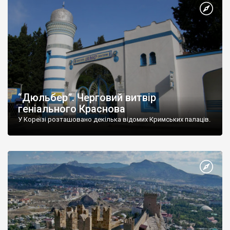
“Дюльбер”. Черговий витвір
геніального Краснова
У Кореїзі розташовано декілька відомих Кримських палаців.