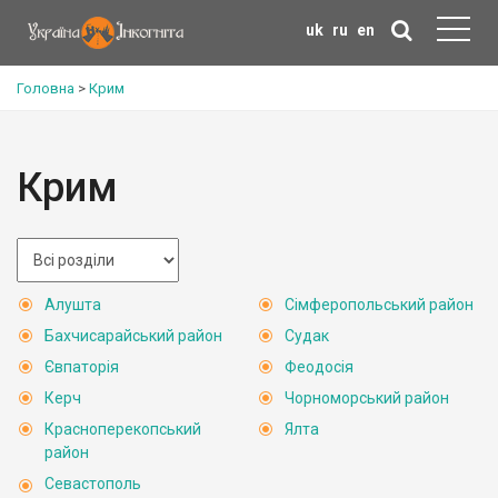
uk
ru
en
Головна
>
Крим
Крим
Алушта
Сімферопольський район
Бахчисарайський район
Судак
Євпаторія
Феодосія
Керч
Чорноморський район
Красноперекопський
Ялта
район
Севастополь