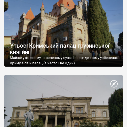
Утьос. Кримський палац грузинської
княгині
Майже у кожному населеному пункті на південному узбережжі
Криму є свій палац (а часто і не один).