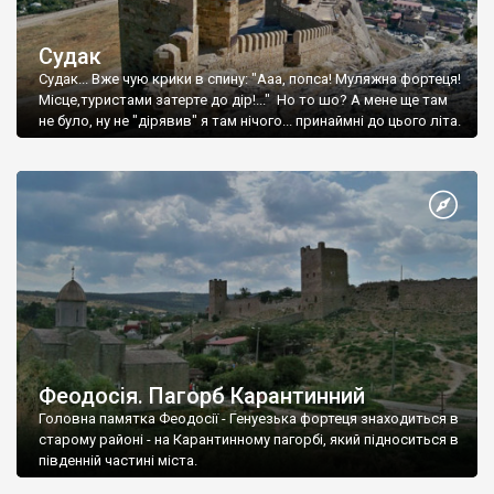
Судак
Судак... Вже чую крики в спину: "Ааа, попса! Муляжна фортеця!
Місце,туристами затерте до дір!..." Но то шо? А мене ще там
не було, ну не "дірявив" я там нічого... принаймні до цього літа.
Феодосія. Пагорб Карантинний
Головна памятка Феодосії - Генуезька фортеця знаходиться в
старому районі - на Карантинному пагорбі, який підноситься в
південній частині міста.