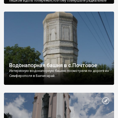
пешком вдоль побережья,поэтому совершали радиальные
вылазки из Оленевки.
Водонапорная башня в с.Почтовое
Интересную водонапорную башню посмотрели по дороге из
Симферополя в Бахчисарай.