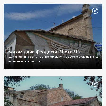
Богом дана Феодосія. Місто Ч.2
Друга частина звіту про "Богом дану" Феодосію буде не менш
насиченою ніж перша.