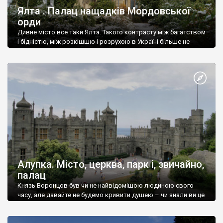
Ялта . Палац нащадків Мордовської
орди
Дивне місто все таки Ялта. Такого контрасту між багатством
і бідністю, між розкішшю і розрухою в Україні більше не
знайдеш.
Алупка. Місто, церква, парк і, звичайно,
палац
Князь Воронцов був чи не найвідомішою людиною свого
часу, але давайте не будемо кривити душею – чи знали ви це
прізвище до відвідин Алупки? Мабуть все таки ні.