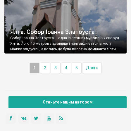
Ялта. Собор Іоанна Златоуста
Собор Іоанна Златоуста – одна із перших мурованих споруд
Ялти. Його 45-метрова дзвіниця і нині видніється в місті
майже звідусіль, а колись це була висотна домінанта Ялти.
1
2
3
4
5
Далі »
Станьте нашим автором