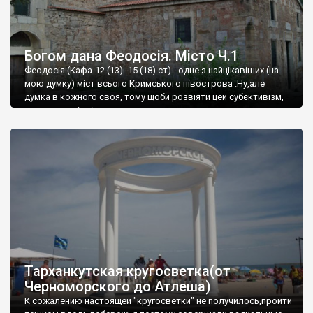
Богом дана Феодосія. Місто Ч.1
Феодосія (Кафа-12 (13) -15 (18) ст) - одне з найцікавіших (на
мою думку) міст всього Кримського півострова .Ну,але
думка в кожного своя, тому щоби розвіяти цей субєктивізм,
запрошую відвідати це
Тарханкутская кругосветка(от
Черноморского до Атлеша)
К сожалению настоящей "кругосветки" не получилось,пройти