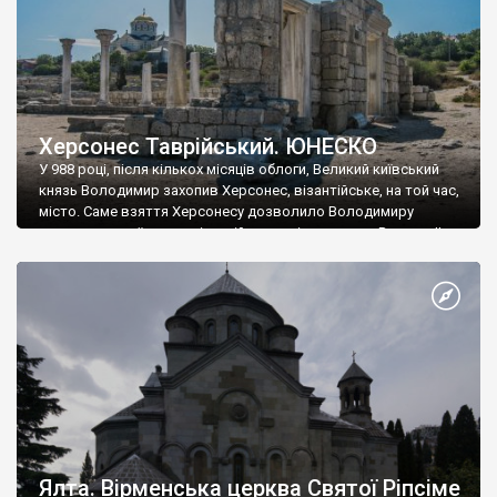
Херсонес Таврійський. ЮНЕСКО
У 988 році, після кількох місяців облоги, Великий київський
князь Володимир захопив Херсонес, візантійське, на той час,
місто. Саме взяття Херсонесу дозволило Володимиру
диктувати свої умови візантійському імператору Василю ІІ, та
одружитися з його дочкою Ганною. Цього ж року, в
Херсонесі Володимир-язичник, став Василем-християнином.
А потім було Хрещення Русі. На честь Херсонесу Таврійського
названо місто […]
Ялта. Вірменська церква Святої Ріпсіме