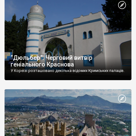
“Дюльбер”. Черговий витвір
геніального Краснова
У Кореїзі розташовано декілька відомих Кримських палаців.