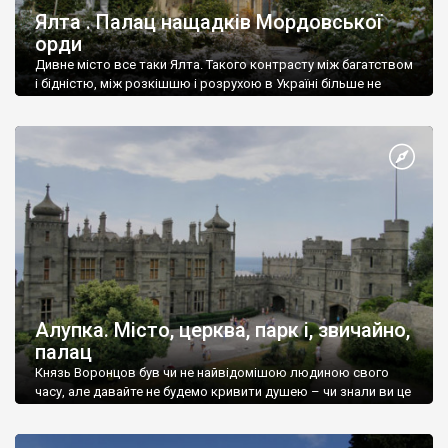
Ялта . Палац нащадків Мордовської
орди
Дивне місто все таки Ялта. Такого контрасту між багатством
і бідністю, між розкішшю і розрухою в Україні більше не
знайдеш.
Алупка. Місто, церква, парк і, звичайно,
палац
Князь Воронцов був чи не найвідомішою людиною свого
часу, але давайте не будемо кривити душею – чи знали ви це
прізвище до відвідин Алупки? Мабуть все таки ні.