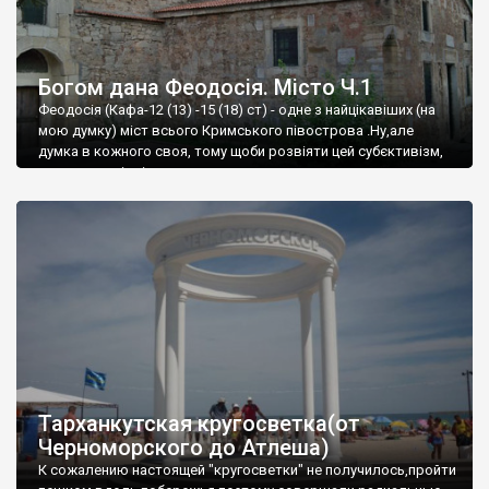
Богом дана Феодосія. Місто Ч.1
Феодосія (Кафа-12 (13) -15 (18) ст) - одне з найцікавіших (на
мою думку) міст всього Кримського півострова .Ну,але
думка в кожного своя, тому щоби розвіяти цей субєктивізм,
запрошую відвідати це
Тарханкутская кругосветка(от
Черноморского до Атлеша)
К сожалению настоящей "кругосветки" не получилось,пройти