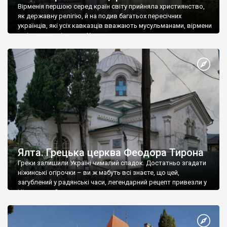
Вірменія першою серед країн світу прийняла християнство,
як державну релігію, й на подив багатьох пересічних
українців, які усіх кавказців вважають мусульманами, вірмени
є відданими вірянами Христа
Ялта. Грецька церква Феодора Тирона
Греки залишили Україні чималий спадок. Достатньо згадати
ніжинські огірочки – ви ж мабуть всі знаєте, що цей,
загублений у радянські часи, легендарний рецепт привезли у
Ніжин греки?