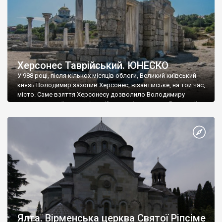
Херсонес Таврійський. ЮНЕСКО
У 988 році, після кількох місяців облоги, Великий київський
князь Володимир захопив Херсонес, візантійське, на той час,
місто. Саме взяття Херсонесу дозволило Володимиру
диктувати свої умови візантійському імператору Василю ІІ, та
одружитися з його дочкою Ганною. Цього ж року, в
Херсонесі Володимир-язичник, став Василем-християнином.
А потім було Хрещення Русі. На честь Херсонесу Таврійського
названо місто […]
Ялта. Вірменська церква Святої Ріпсіме