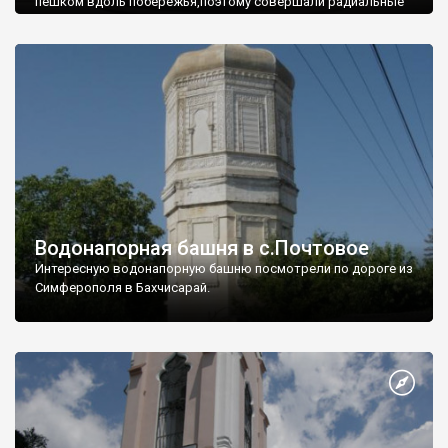
пешком вдоль побережья,поэтому совершали радиальные
вылазки из Оленевки.
Водонапорная башня в с.Почтовое
Интересную водонапорную башню посмотрели по дороге из
Симферополя в Бахчисарай.