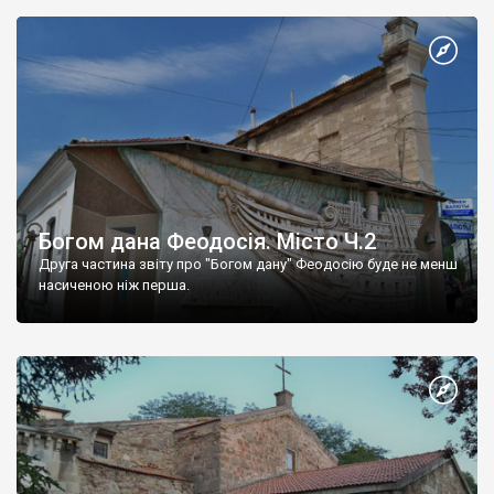
Богом дана Феодосія. Місто Ч.2
Друга частина звіту про "Богом дану" Феодосію буде не менш
насиченою ніж перша.