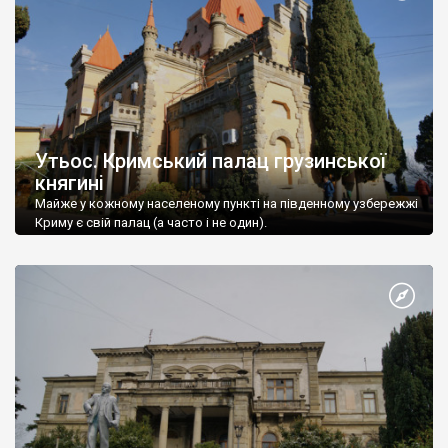
Утьос. Кримський палац грузинської
княгині
Майже у кожному населеному пункті на південному узбережжі
Криму є свій палац (а часто і не один).