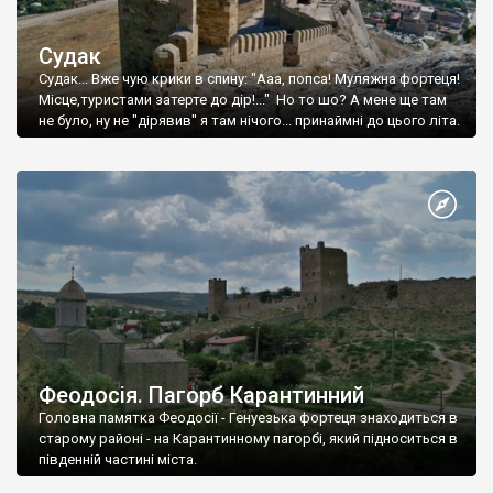
Судак
Судак... Вже чую крики в спину: "Ааа, попса! Муляжна фортеця!
Місце,туристами затерте до дір!..." Но то шо? А мене ще там
не було, ну не "дірявив" я там нічого... принаймні до цього літа.
Феодосія. Пагорб Карантинний
Головна памятка Феодосії - Генуезька фортеця знаходиться в
старому районі - на Карантинному пагорбі, який підноситься в
південній частині міста.