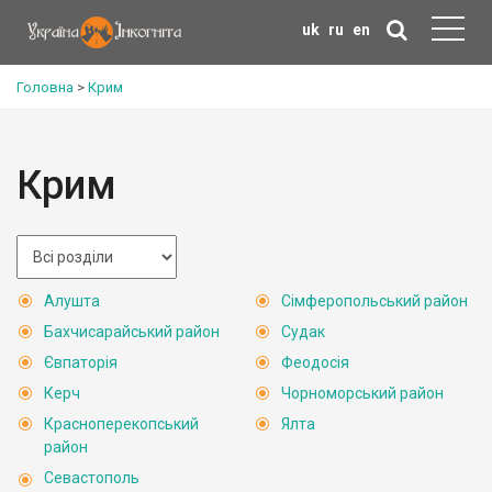
uk
ru
en
Головна
>
Крим
Крим
Алушта
Сімферопольський район
Бахчисарайський район
Судак
Євпаторія
Феодосія
Керч
Чорноморський район
Красноперекопський
Ялта
район
Севастополь