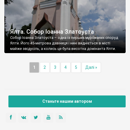
Ялта. Собор Іоанна Златоуста
Собор Іоанна Златоуста – одна із перших мурованих споруд
Ялти. Його 45-метрова дзвіниця і нині видніється в місті
майже звідусіль, а колись це була висотна домінанта Ялти.
1
2
3
4
5
Далі »
Станьте нашим автором