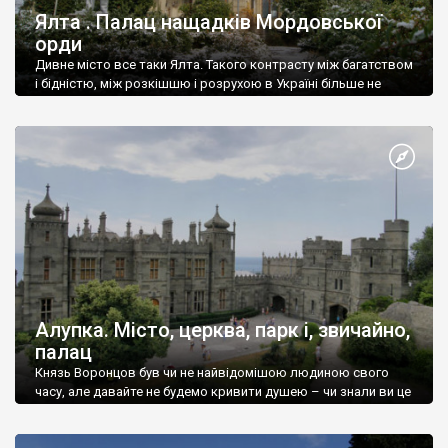
Ялта . Палац нащадків Мордовської
орди
Дивне місто все таки Ялта. Такого контрасту між багатством
і бідністю, між розкішшю і розрухою в Україні більше не
знайдеш.
Алупка. Місто, церква, парк і, звичайно,
палац
Князь Воронцов був чи не найвідомішою людиною свого
часу, але давайте не будемо кривити душею – чи знали ви це
прізвище до відвідин Алупки? Мабуть все таки ні.