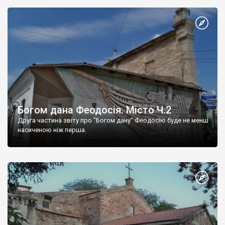
Богом дана Феодосія. Місто Ч.2
Друга частина звіту про "Богом дану" Феодосію буде не менш
насиченою ніж перша.