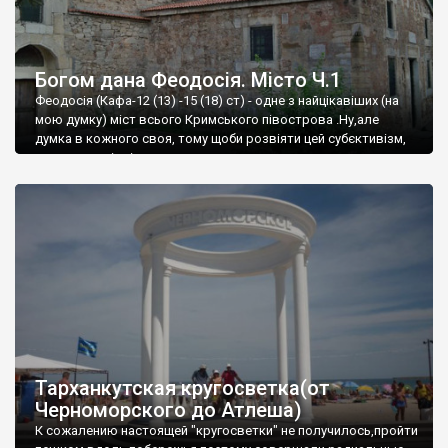
Богом дана Феодосія. Місто Ч.1
Феодосія (Кафа-12 (13) -15 (18) ст) - одне з найцікавіших (на
мою думку) міст всього Кримського півострова .Ну,але
думка в кожного своя, тому щоби розвіяти цей субєктивізм,
запрошую відвідати це
Тарханкутская кругосветка(от
Черноморского до Атлеша)
К сожалению настоящей "кругосветки" не получилось,пройти