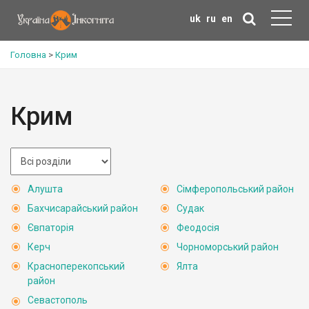
uk
ru
en
Головна
>
Крим
Крим
Алушта
Сімферопольський район
Бахчисарайський район
Судак
Євпаторія
Феодосія
Керч
Чорноморський район
Красноперекопський
Ялта
район
Севастополь