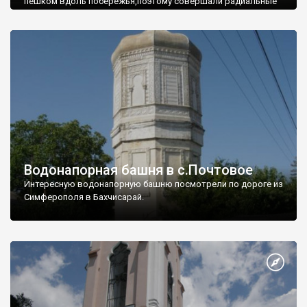
пешком вдоль побережья,поэтому совершали радиальные
вылазки из Оленевки.
Водонапорная башня в с.Почтовое
Интересную водонапорную башню посмотрели по дороге из
Симферополя в Бахчисарай.