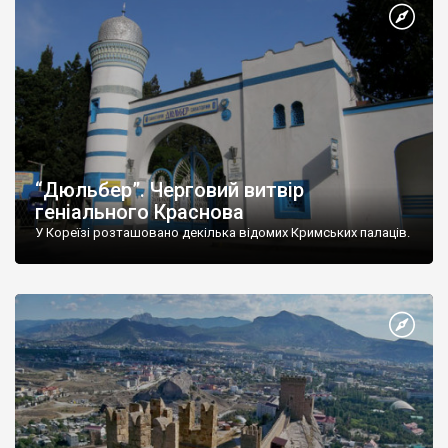
“Дюльбер”. Черговий витвір
геніального Краснова
У Кореїзі розташовано декілька відомих Кримських палаців.