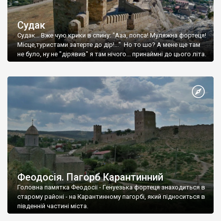
Судак
Судак... Вже чую крики в спину: "Ааа, попса! Муляжна фортеця!
Місце,туристами затерте до дір!..." Но то шо? А мене ще там
не було, ну не "дірявив" я там нічого... принаймні до цього літа.
Феодосія. Пагорб Карантинний
Головна памятка Феодосії - Генуезька фортеця знаходиться в
старому районі - на Карантинному пагорбі, який підноситься в
південній частині міста.