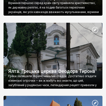
Вірменія першою серед країн світу прийняла християнство,
як державну релігію, й на подив багатьох пересічних
українців, які усіх кавказців вважають мусульманами, вірмени
є відданими вірянами Христа
Ялта. Грецька церква Феодора Тирона
Греки залишили Україні чималий спадок. Достатньо згадати
ніжинські огірочки – ви ж мабуть всі знаєте, що цей,
загублений у радянські часи, легендарний рецепт привезли у
Ніжин греки?