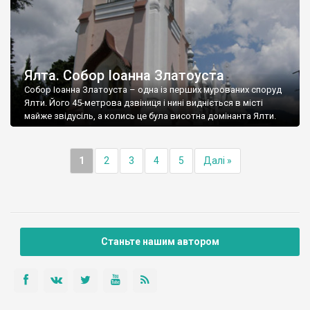
Ялта. Собор Іоанна Златоуста
Собор Іоанна Златоуста – одна із перших мурованих споруд
Ялти. Його 45-метрова дзвіниця і нині видніється в місті
майже звідусіль, а колись це була висотна домінанта Ялти.
1
2
3
4
5
Далі »
Станьте нашим автором