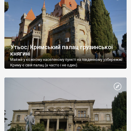
Утьос. Кримський палац грузинської
княгині
Майже у кожному населеному пункті на південному узбережжі
Криму є свій палац (а часто і не один).