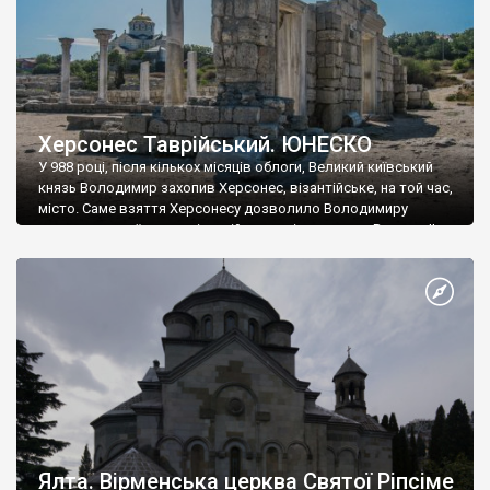
Херсонес Таврійський. ЮНЕСКО
У 988 році, після кількох місяців облоги, Великий київський
князь Володимир захопив Херсонес, візантійське, на той час,
місто. Саме взяття Херсонесу дозволило Володимиру
диктувати свої умови візантійському імператору Василю ІІ, та
одружитися з його дочкою Ганною. Цього ж року, в
Херсонесі Володимир-язичник, став Василем-християнином.
А потім було Хрещення Русі. На честь Херсонесу Таврійського
названо місто […]
Ялта. Вірменська церква Святої Ріпсіме