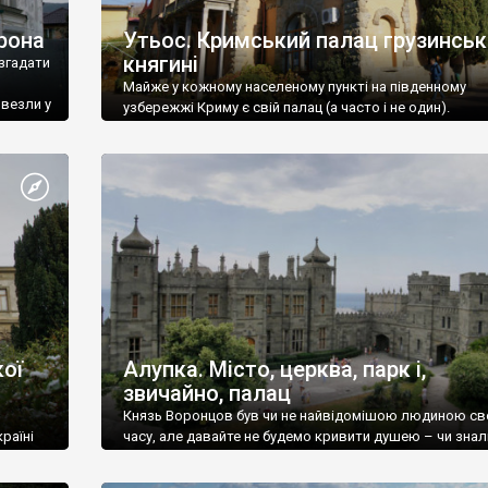
рона
Утьос. Кримський палац грузинськ
княгині
згадати
Майже у кожному населеному пункті на південному
ивезли у
узбережжі Криму є свій палац (а часто і не один).
ої
Алупка. Місто, церква, парк і,
звичайно, палац
Князь Воронцов був чи не найвідомішою людиною св
раїні
часу, але давайте не будемо кривити душею – чи знал
це прізвище до відвідин Алупки? Мабуть все таки ні.