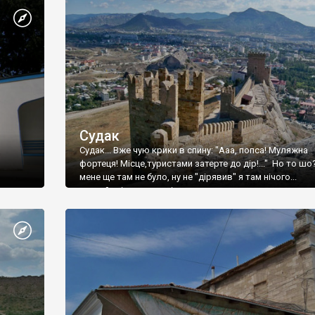
Судак
Судак... Вже чую крики в спину: "Ааа, попса! Муляжна
фортеця! Місце,туристами затерте до дір!..." Но то шо
мене ще там не було, ну не "дірявив" я там нічого...
принаймні до цього літа.