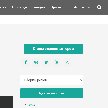
ятки
Природа
Галереї
Про нас
uk
ru
en
Станьте нашим автором
Підтримати сайт
Вхід