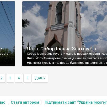
е
Ялта. Собор Іоанна Златоуста
ороге
Собор Іоанна Златоуста – одна із перших мурованих 
Ялти. Його 45-метрова дзвіниця і нині видніється в міс
майже звідусіль, а колись це була висотна домінанта 
2
3
4
5
Далі »
нас
Стати автором
Підтримати сайт “Україна Інкогні