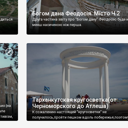
Богом дана Феодосія. Місто Ч.2
одиться
Друга частина звіту про "Богом дану" Феодосію буде 
менш насиченою ніж перша.
Тарханкутская кругосветка(от
Черноморского до Атлеша)
ших (на
але
К сожалению настоящей "кругосветки" не
тивізм,
получилось,пройти пешком вдоль побережья,поэтом
совершали радиальные вылазки из Оленевки.