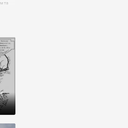
им та
ора і
є
го типу,
ей-
рний
ста:
 райони
від 2
I
і,
рукти,
 котрі