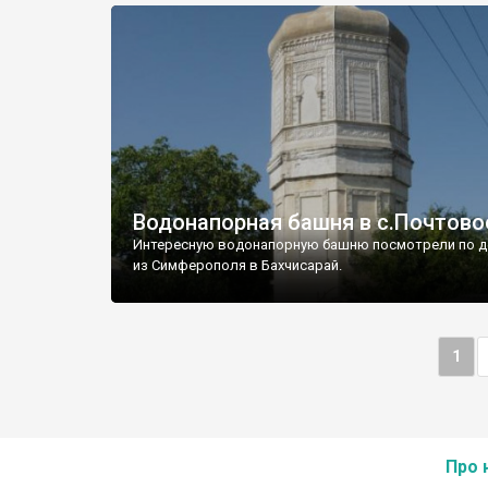
Водонапорная башня в с.Почтово
Интересную водонапорную башню посмотрели по д
из Симферополя в Бахчисарай.
1
Про 