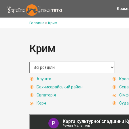
Крам
Головна
>
Крим
Крим
Алушта
Крас
Бахчисарайський район
Сева
Євпаторія
Сімф
Керч
Суда