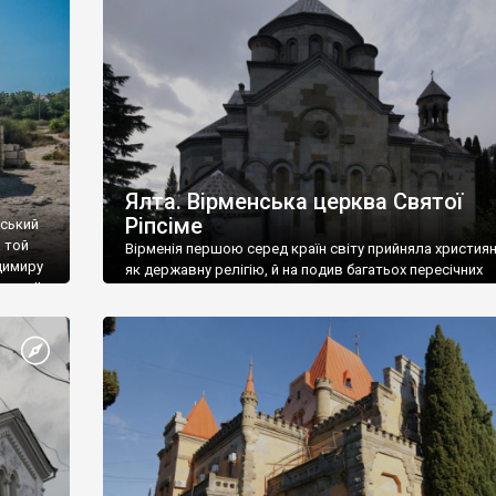
ефактів
називаються «повстяками» (postaki)…” “Вино. Крим
єкту
виробляє відмінне вино і його вдосталь: воно все ду
го».
легке біле і дуже […]
ти та
Ялта. Вірменська церква Святої
Ріпсіме
вський
 той
Вірменія першою серед країн світу прийняла христия
димиру
як державну релігію, й на подив багатьох пересічних
илю ІІ,
українців, які усіх кавказців вважають мусульманами,
 в
вірмени є відданими вірянами Христа