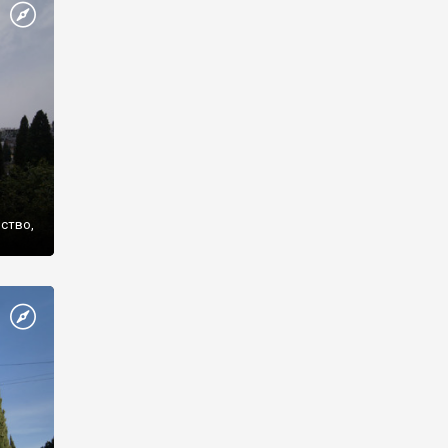
же
нство,