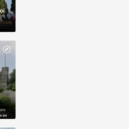
ої
ого
и ви