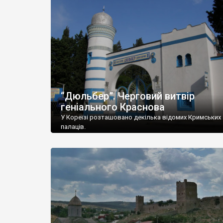
“Дюльбер”. Черговий витвір
геніального Краснова
У Кореїзі розташовано декілька відомих Кримських
палаців.