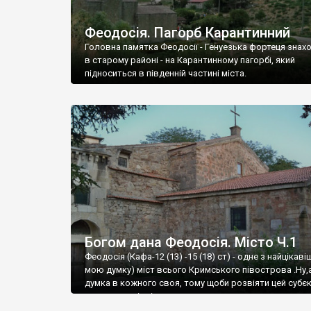
Феодосія. Пагорб Карантинний
Головна памятка Феодосії - Генуезька фортеця знах
в старому районі - на Карантинному пагорбі, який
підноситься в південній частині міста.
Богом дана Феодосія. Місто Ч.1
Феодосія (Кафа-12 (13) -15 (18) ст) - одне з найцікаві
мою думку) міст всього Кримського півострова .Ну,
думка в кожного своя, тому щоби розвіяти цей субєк
запрошую відвідати це