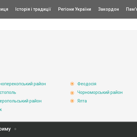
ниця
Історія і традиції
Регіони України
Закордон
Пам'
ноперекопський район
Феодосія
стополь
Чорноморський район
еропольський район
Ялта
к