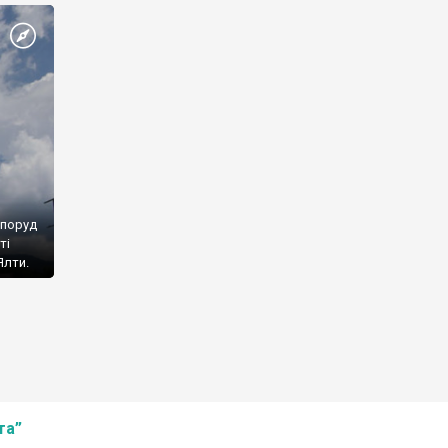
споруд
ті
Ялти.
та”