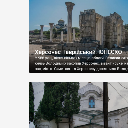
музею «Новгородський музей-заповідник» сотні арт
візантійської доби. Раритети викрадені з фондів об’
культурної спадщини ЮНЕСКО «Херсонеса Таврійсько
Офіційно – на виставку «Золото Візантії», але експер
влада в Україні вважають це лише […]
Херсонес Таврійський. ЮНЕСКО
У 988 році, після кількох місяців облоги, Великий киї
князь Володимир захопив Херсонес, візантійське, на
час, місто. Саме взяття Херсонесу дозволило Воло
диктувати свої умови візантійському імператору Вас
та одружитися з його дочкою Ганною. Цього ж року,
Херсонесі Володимир-язичник, став Василем-
християнином. А потім було Хрещення Русі. На честь
Херсонесу Таврійського названо місто […]