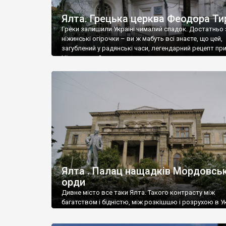
Ялта. Грецька церква Феодора Ти
Греки залишили Україні чималий спадок. Достатньо 
ніжинські огірочки – ви ж мабуть всі знаєте, що цей,
загублений у радянські часи, легендарний рецепт пр
Ніжин греки?
Ялта . Палац нащадків Мордовськ
орди
Дивне місто все таки Ялта. Такого контрасту між
багатством і бідністю, між розкішшю і розрухою в Ук
більше не знайдеш.