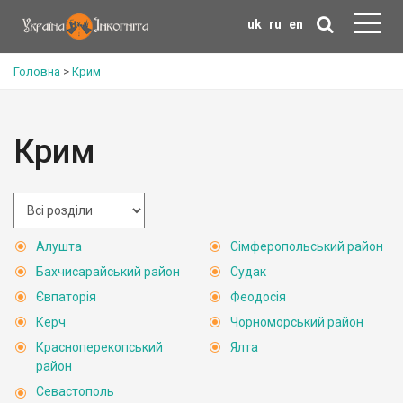
uk
ru
en
Головна
>
Крим
Крим
Алушта
Сімферопольський район
Бахчисарайський район
Судак
Євпаторія
Феодосія
Керч
Чорноморський район
Красноперекопський
Ялта
район
Севастополь