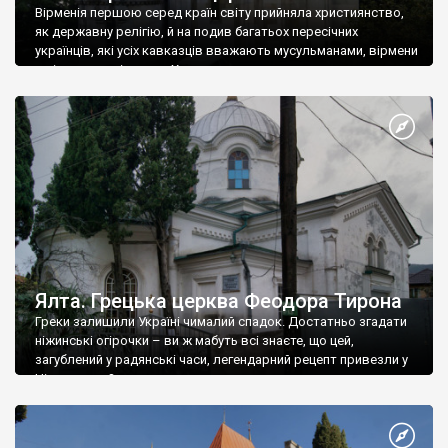
Вірменія першою серед країн світу прийняла християнство,
як державну релігію, й на подив багатьох пересічних
українців, які усіх кавказців вважають мусульманами, вірмени
є відданими вірянами Христа
Ялта. Грецька церква Феодора Тирона
Греки залишили Україні чималий спадок. Достатньо згадати
ніжинські огірочки – ви ж мабуть всі знаєте, що цей,
загублений у радянські часи, легендарний рецепт привезли у
Ніжин греки?