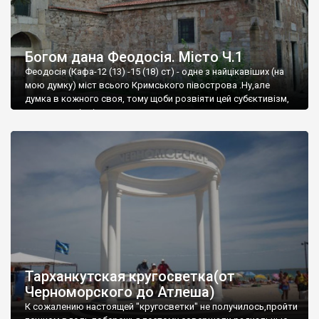
Богом дана Феодосія. Місто Ч.1
Феодосія (Кафа-12 (13) -15 (18) ст) - одне з найцікавіших (на
мою думку) міст всього Кримського півострова .Ну,але
думка в кожного своя, тому щоби розвіяти цей субєктивізм,
запрошую відвідати це
Тарханкутская кругосветка(от
Черноморского до Атлеша)
К сожалению настоящей "кругосветки" не получилось,пройти