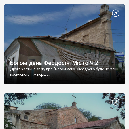
Богом дана Феодосія. Місто Ч.2
Друга частина звіту про "Богом дану" Феодосію буде не менш
насиченою ніж перша.