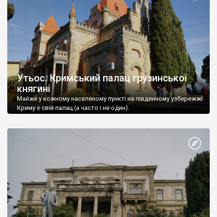
Утьос. Кримський палац грузинської
княгині
Майже у кожному населеному пункті на південному узбережжі
Криму є свій палац (а часто і не один).