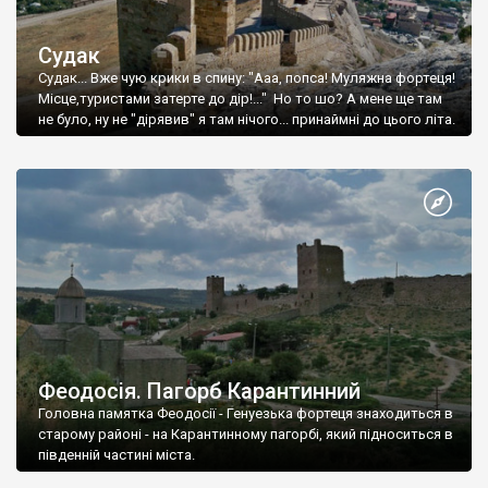
Судак
Судак... Вже чую крики в спину: "Ааа, попса! Муляжна фортеця!
Місце,туристами затерте до дір!..." Но то шо? А мене ще там
не було, ну не "дірявив" я там нічого... принаймні до цього літа.
Феодосія. Пагорб Карантинний
Головна памятка Феодосії - Генуезька фортеця знаходиться в
старому районі - на Карантинному пагорбі, який підноситься в
південній частині міста.