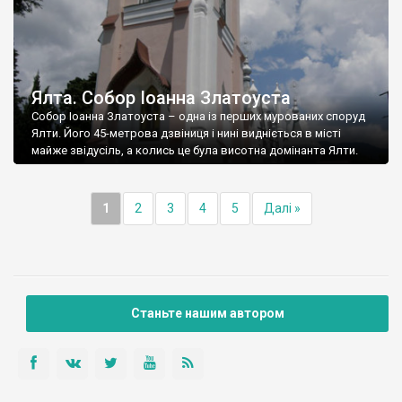
Ялта. Собор Іоанна Златоуста
Собор Іоанна Златоуста – одна із перших мурованих споруд
Ялти. Його 45-метрова дзвіниця і нині видніється в місті
майже звідусіль, а колись це була висотна домінанта Ялти.
1
2
3
4
5
Далі »
Станьте нашим автором