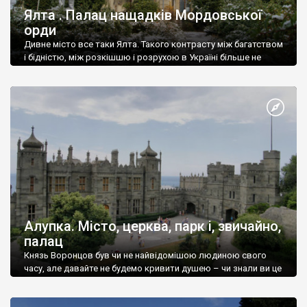
Ялта . Палац нащадків Мордовської
орди
Дивне місто все таки Ялта. Такого контрасту між багатством
і бідністю, між розкішшю і розрухою в Україні більше не
знайдеш.
Алупка. Місто, церква, парк і, звичайно,
палац
Князь Воронцов був чи не найвідомішою людиною свого
часу, але давайте не будемо кривити душею – чи знали ви це
прізвище до відвідин Алупки? Мабуть все таки ні.