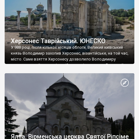
Херсонес Таврійський. ЮНЕСКО
У 988 році, після кількох місяців облоги, Великий київський
князь Володимир захопив Херсонес, візантійське, на той час,
місто. Саме взяття Херсонесу дозволило Володимиру
диктувати свої умови візантійському імператору Василю ІІ, та
одружитися з його дочкою Ганною. Цього ж року, в
Херсонесі Володимир-язичник, став Василем-християнином.
А потім було Хрещення Русі. На честь Херсонесу Таврійського
названо місто […]
Ялта. Вірменська церква Святої Ріпсіме