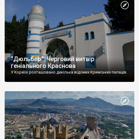
“Дюльбер”. Черговий витвір
геніального Краснова
У Кореїзі розташовано декілька відомих Кримських палаців.