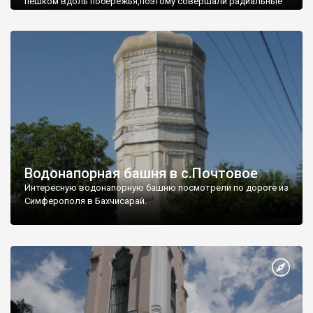
пешком вдоль побережья,поэтому совершали радиальные
вылазки из Оленевки.
Водонапорная башня в с.Почтовое
Интересную водонапорную башню посмотрели по дороге из
Симферополя в Бахчисарай.