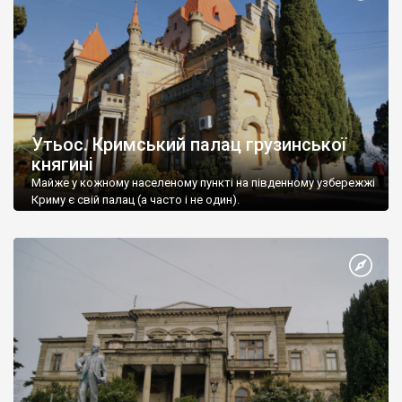
Утьос. Кримський палац грузинської
княгині
Майже у кожному населеному пункті на південному узбережжі
Криму є свій палац (а часто і не один).