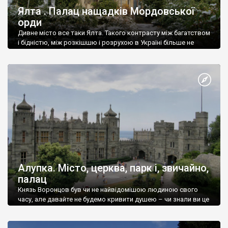
Ялта . Палац нащадків Мордовської
орди
Дивне місто все таки Ялта. Такого контрасту між багатством
і бідністю, між розкішшю і розрухою в Україні більше не
знайдеш.
Алупка. Місто, церква, парк і, звичайно,
палац
Князь Воронцов був чи не найвідомішою людиною свого
часу, але давайте не будемо кривити душею – чи знали ви це
прізвище до відвідин Алупки? Мабуть все таки ні.