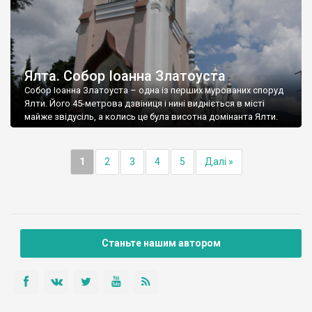
Ялта. Собор Іоанна Златоуста
Собор Іоанна Златоуста – одна із перших мурованих споруд
Ялти. Його 45-метрова дзвіниця і нині видніється в місті
майже звідусіль, а колись це була висотна домінанта Ялти.
1
2
3
4
5
Далі »
Станьте нашим автором