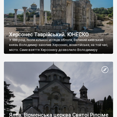
Херсонес Таврійський. ЮНЕСКО
У 988 році, після кількох місяців облоги, Великий київський
князь Володимир захопив Херсонес, візантійське, на той час,
місто. Саме взяття Херсонесу дозволило Володимиру
диктувати свої умови візантійському імператору Василю ІІ, та
одружитися з його дочкою Ганною. Цього ж року, в
Херсонесі Володимир-язичник, став Василем-християнином.
А потім було Хрещення Русі. На честь Херсонесу Таврійського
названо місто […]
Ялта. Вірменська церква Святої Ріпсіме