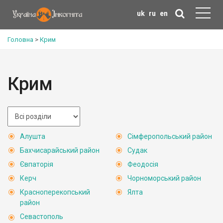
uk
ru
en
Головна
>
Крим
Крим
Алушта
Сімферопольський район
Бахчисарайський район
Судак
Євпаторія
Феодосія
Керч
Чорноморський район
Красноперекопський
Ялта
район
Севастополь