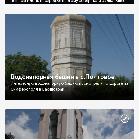
пешком вдоль побережья,поэтому совершали радиальные
вылазки из Оленевки.
Водонапорная башня в с.Почтовое
Интересную водонапорную башню посмотрели по дороге из
Симферополя в Бахчисарай.