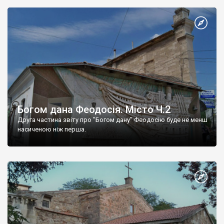
Богом дана Феодосія. Місто Ч.2
Друга частина звіту про "Богом дану" Феодосію буде не менш
насиченою ніж перша.