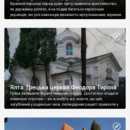
Вірменія першою серед країн світу прийняла християнство,
як державну релігію, й на подив багатьох пересічних
українців, які усіх кавказців вважають мусульманами, вірмени
є відданими вірянами Христа
Ялта. Грецька церква Феодора Тирона
Греки залишили Україні чималий спадок. Достатньо згадати
ніжинські огірочки – ви ж мабуть всі знаєте, що цей,
загублений у радянські часи, легендарний рецепт привезли у
Ніжин греки?