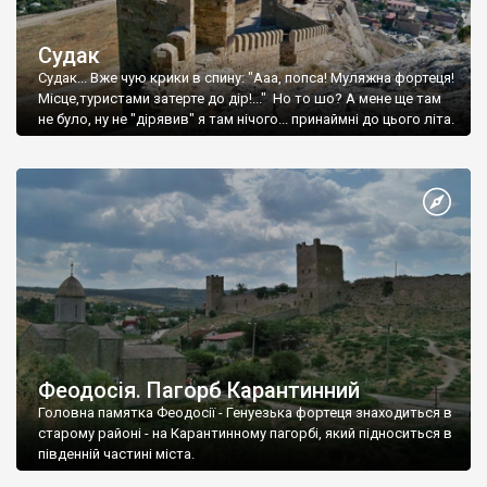
Судак
Судак... Вже чую крики в спину: "Ааа, попса! Муляжна фортеця!
Місце,туристами затерте до дір!..." Но то шо? А мене ще там
не було, ну не "дірявив" я там нічого... принаймні до цього літа.
Феодосія. Пагорб Карантинний
Головна памятка Феодосії - Генуезька фортеця знаходиться в
старому районі - на Карантинному пагорбі, який підноситься в
південній частині міста.