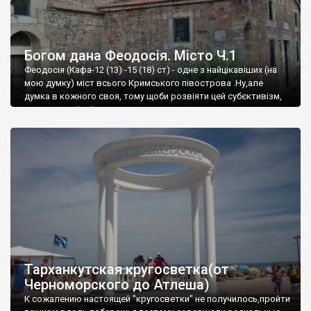
Богом дана Феодосія. Місто Ч.1
Феодосія (Кафа-12 (13) -15 (18) ст) - одне з найцікавіших (на
мою думку) міст всього Кримського півострова .Ну,але
думка в кожного своя, тому щоби розвіяти цей субєктивізм,
запрошую відвідати це
Тарханкутская кругосветка(от
Черноморского до Атлеша)
К сожалению настоящей "кругосветки" не получилось,пройти