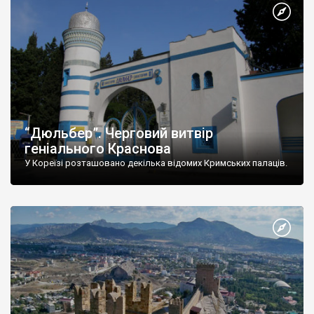
“Дюльбер”. Черговий витвір
геніального Краснова
У Кореїзі розташовано декілька відомих Кримських палаців.