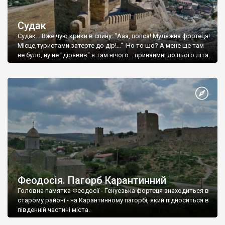
Судак
Судак... Вже чую крики в спину: "Ааа, попса! Муляжна фортеця!
Місце,туристами затерте до дір!..." Но то шо? А мене ще там
не було, ну не "дірявив" я там нічого... принаймні до цього літа.
Феодосія. Пагорб Карантинний
Головна памятка Феодосії - Генуезька фортеця знаходиться в
старому районі - на Карантинному пагорбі, який підноситься в
південній частині міста.