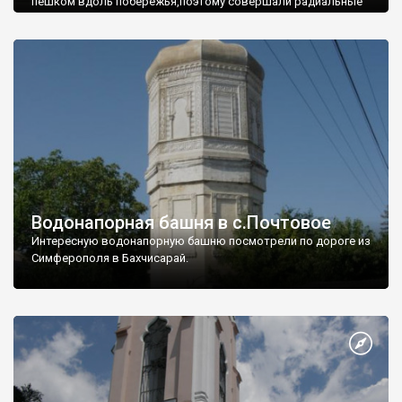
пешком вдоль побережья,поэтому совершали радиальные
вылазки из Оленевки.
Водонапорная башня в с.Почтовое
Интересную водонапорную башню посмотрели по дороге из
Симферополя в Бахчисарай.