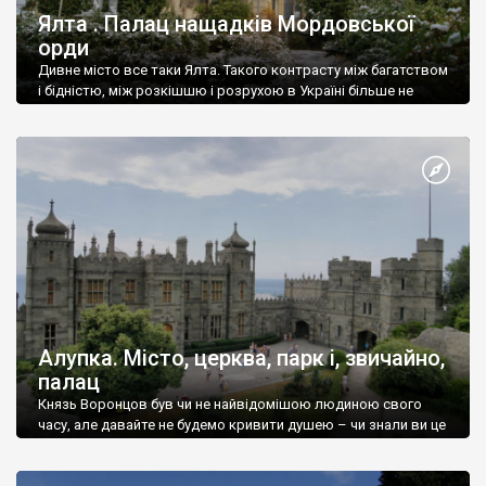
Ялта . Палац нащадків Мордовської
орди
Дивне місто все таки Ялта. Такого контрасту між багатством
і бідністю, між розкішшю і розрухою в Україні більше не
знайдеш.
Алупка. Місто, церква, парк і, звичайно,
палац
Князь Воронцов був чи не найвідомішою людиною свого
часу, але давайте не будемо кривити душею – чи знали ви це
прізвище до відвідин Алупки? Мабуть все таки ні.