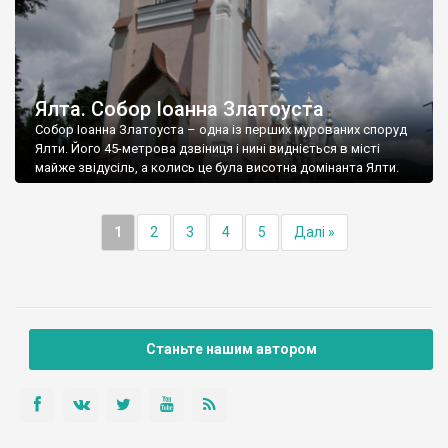
Ялта. Собор Іоанна Златоуста
Собор Іоанна Златоуста – одна із перших мурованих споруд
Ялти. Його 45-метрова дзвіниця і нині видніється в місті
майже звідусіль, а колись це була висотна домінанта Ялти.
1
2
3
4
5
Далі »
Станьте нашим автором