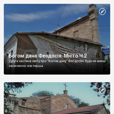
Богом дана Феодосія. Місто Ч.2
Друга частина звіту про "Богом дану" Феодосію буде не менш
насиченою ніж перша.