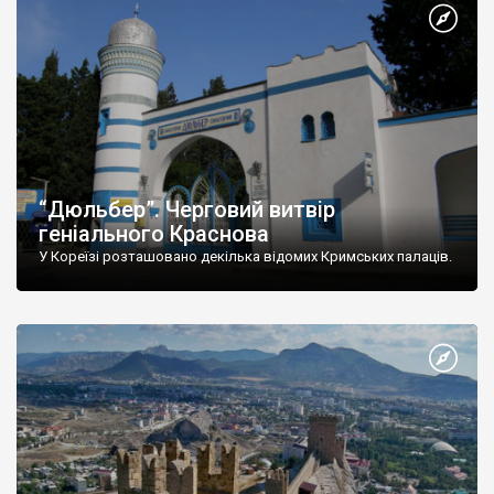
“Дюльбер”. Черговий витвір
геніального Краснова
У Кореїзі розташовано декілька відомих Кримських палаців.