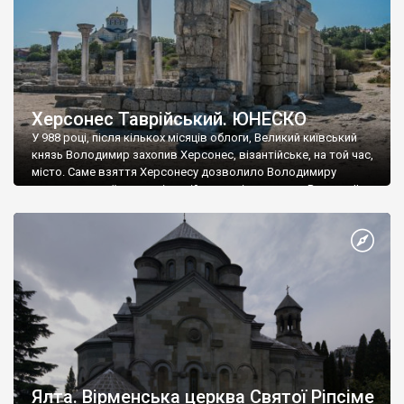
Херсонес Таврійський. ЮНЕСКО
У 988 році, після кількох місяців облоги, Великий київський
князь Володимир захопив Херсонес, візантійське, на той час,
місто. Саме взяття Херсонесу дозволило Володимиру
диктувати свої умови візантійському імператору Василю ІІ, та
одружитися з його дочкою Ганною. Цього ж року, в
Херсонесі Володимир-язичник, став Василем-християнином.
А потім було Хрещення Русі. На честь Херсонесу Таврійського
названо місто […]
Ялта. Вірменська церква Святої Ріпсіме