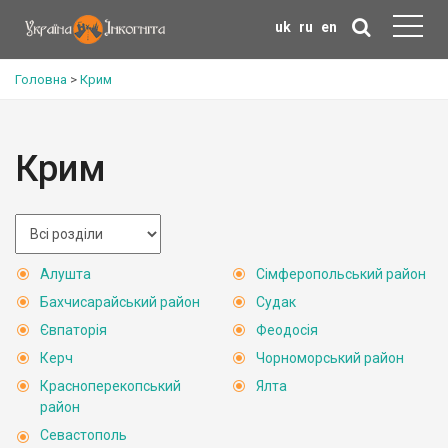
uk
ru
en
Головна
>
Крим
Крим
Алушта
Сімферопольський район
Бахчисарайський район
Судак
Євпаторія
Феодосія
Керч
Чорноморський район
Красноперекопський
Ялта
район
Севастополь