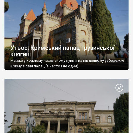
Утьос. Кримський палац грузинської
княгині
Майже у кожному населеному пункті на південному узбережжі
Криму є свій палац (а часто і не один).