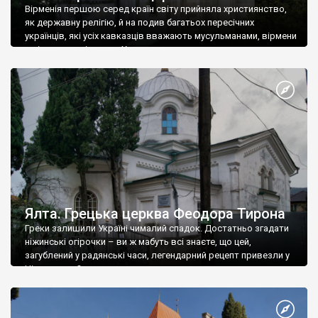
Вірменія першою серед країн світу прийняла християнство,
як державну релігію, й на подив багатьох пересічних
українців, які усіх кавказців вважають мусульманами, вірмени
є відданими вірянами Христа
Ялта. Грецька церква Феодора Тирона
Греки залишили Україні чималий спадок. Достатньо згадати
ніжинські огірочки – ви ж мабуть всі знаєте, що цей,
загублений у радянські часи, легендарний рецепт привезли у
Ніжин греки?