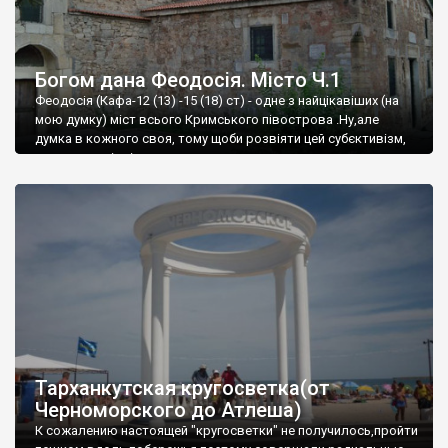
Богом дана Феодосія. Місто Ч.1
Феодосія (Кафа-12 (13) -15 (18) ст) - одне з найцікавіших (на
мою думку) міст всього Кримського півострова .Ну,але
думка в кожного своя, тому щоби розвіяти цей субєктивізм,
запрошую відвідати це
Тарханкутская кругосветка(от
Черноморского до Атлеша)
К сожалению настоящей "кругосветки" не получилось,пройти