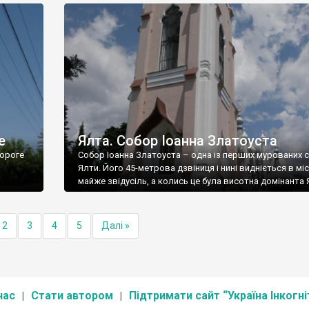
е
Ялта. Собор Іоанна Златоуста
ороге
Собор Іоанна Златоуста – одна із перших мурованих 
Ялти. Його 45-метрова дзвіниця і нині видніється в міс
майже звідусіль, а колись це була висотна домінанта 
2
3
4
5
Далі »
нас
Стати автором
Підтримати сайт “Україна Інкогні