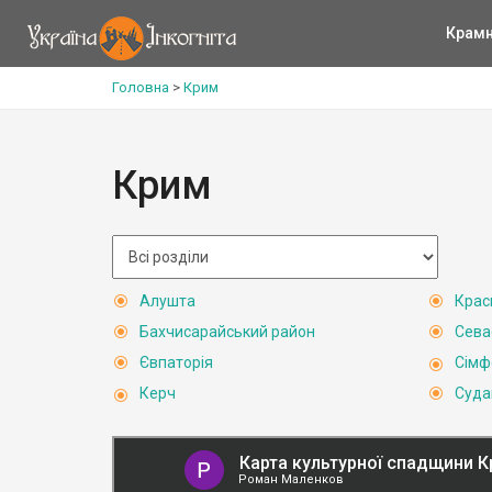
Крам
Головна
>
Крим
Крим
Алушта
Крас
Бахчисарайський район
Сева
Євпаторія
Сімф
Керч
Суда