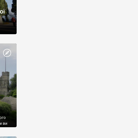
ої
ого
и ви