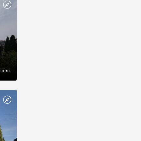
же
нство,