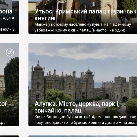
рона
Утьос. Кримський палац грузинськ
княгині
згадати
Майже у кожному населеному пункті на південному
ивезли у
узбережжі Криму є свій палац (а часто і не один).
ої
Алупка. Місто, церква, парк і,
звичайно, палац
Князь Воронцов був чи не найвідомішою людиною св
раїні
часу, але давайте не будемо кривити душею – чи знал
це прізвище до відвідин Алупки? Мабуть все таки ні.