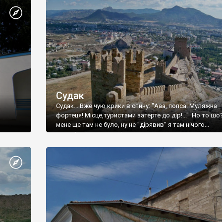
Судак
Судак... Вже чую крики в спину: "Ааа, попса! Муляжна
фортеця! Місце,туристами затерте до дір!..." Но то шо
мене ще там не було, ну не "дірявив" я там нічого...
принаймні до цього літа.