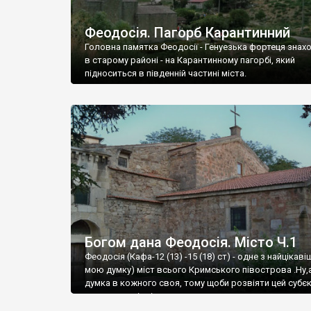
Феодосія. Пагорб Карантинний
Головна памятка Феодосії - Генуезька фортеця знах
в старому районі - на Карантинному пагорбі, який
підноситься в південній частині міста.
Богом дана Феодосія. Місто Ч.1
Феодосія (Кафа-12 (13) -15 (18) ст) - одне з найцікаві
мою думку) міст всього Кримського півострова .Ну,
думка в кожного своя, тому щоби розвіяти цей субєк
запрошую відвідати це