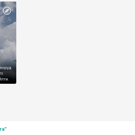
споруд
ті
Ялти.
та”