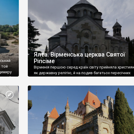
ефактів
називаються «повстяками» (postaki)…” “Вино. Крим
єкту
виробляє відмінне вино і його вдосталь: воно все ду
го».
легке біле і дуже […]
ти та
Ялта. Вірменська церква Святої
Ріпсіме
вський
 той
Вірменія першою серед країн світу прийняла христия
димиру
як державну релігію, й на подив багатьох пересічних
илю ІІ,
українців, які усіх кавказців вважають мусульманами,
 в
вірмени є відданими вірянами Христа