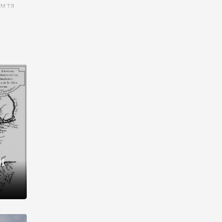
им та
ора і
є
го типу,
ей-
рний
ста:
 райони
від 2
I
і,
рукти,
 котрі