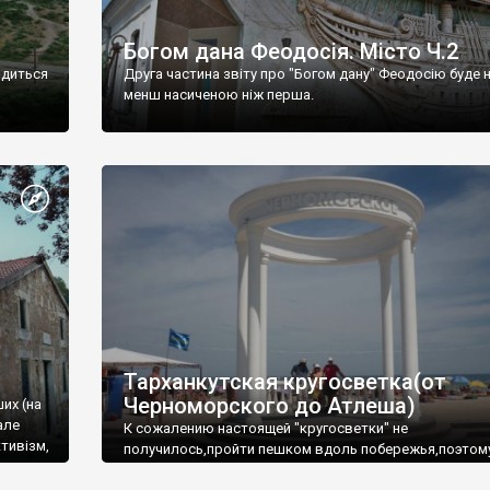
Богом дана Феодосія. Місто Ч.2
одиться
Друга частина звіту про "Богом дану" Феодосію буде 
менш насиченою ніж перша.
Тарханкутская кругосветка(от
Черноморского до Атлеша)
ших (на
але
К сожалению настоящей "кругосветки" не
тивізм,
получилось,пройти пешком вдоль побережья,поэтом
совершали радиальные вылазки из Оленевки.