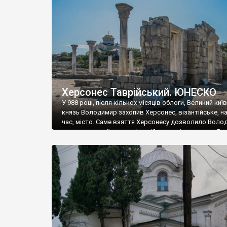
музею «Новгородський музей-заповідник» сотні арт
візантійської доби. Раритети викрадені з фондів об’
культурної спадщини ЮНЕСКО «Херсонеса Таврійсько
Офіційно – на виставку «Золото Візантії», але експер
влада в Україні вважають це лише […]
Херсонес Таврійський. ЮНЕСКО
У 988 році, після кількох місяців облоги, Великий киї
князь Володимир захопив Херсонес, візантійське, на
час, місто. Саме взяття Херсонесу дозволило Воло
диктувати свої умови візантійському імператору Вас
та одружитися з його дочкою Ганною. Цього ж року,
Херсонесі Володимир-язичник, став Василем-
християнином. А потім було Хрещення Русі. На честь
Херсонесу Таврійського названо місто […]