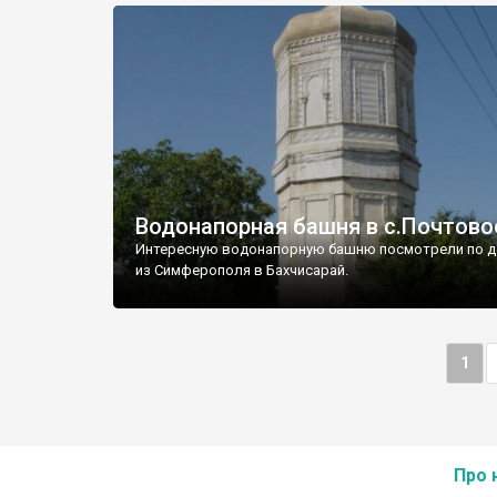
Водонапорная башня в с.Почтово
Интересную водонапорную башню посмотрели по д
из Симферополя в Бахчисарай.
1
Про 