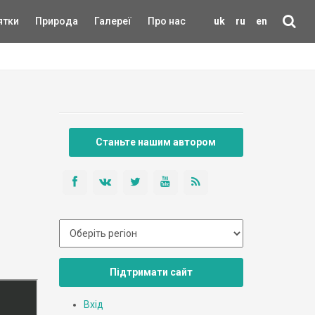
ятки
Природа
Галереї
Про нас
uk
ru
en
Станьте нашим автором
Підтримати сайт
Вхід