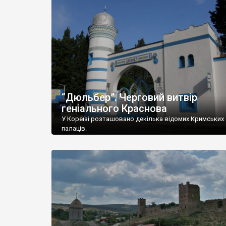
“Дюльбер”. Черговий витвір
геніального Краснова
У Кореїзі розташовано декілька відомих Кримських
палаців.