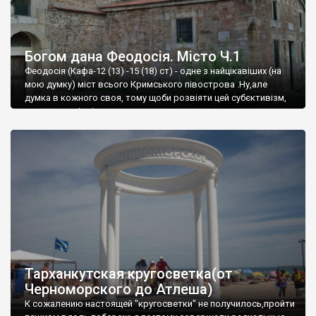
Богом дана Феодосія. Місто Ч.1
Феодосія (Кафа-12 (13) -15 (18) ст) - одне з найцікавіших (на
мою думку) міст всього Кримського півострова .Ну,але
думка в кожного своя, тому щоби розвіяти цей субєктивізм,
запрошую відвідати це
Тарханкутская кругосветка(от
Черноморского до Атлеша)
К сожалению настоящей "кругосветки" не получилось,пройти