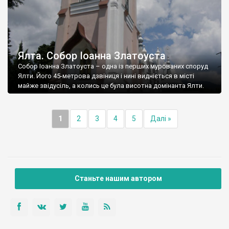
Ялта. Собор Іоанна Златоуста
Собор Іоанна Златоуста – одна із перших мурованих споруд
Ялти. Його 45-метрова дзвіниця і нині видніється в місті
майже звідусіль, а колись це була висотна домінанта Ялти.
1
2
3
4
5
Далі »
Станьте нашим автором