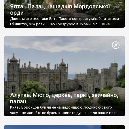
Ялта . Палац нащадків Мордовської
орди
Дивне місто все таки Ялта. Такого контрасту між багатством
і бідністю, між розкішшю і розрухою в Україні більше не
знайдеш.
Алупка. Місто, церква, парк і, звичайно,
палац
Князь Воронцов був чи не найвідомішою людиною свого
часу, але давайте не будемо кривити душею – чи знали ви це
прізвище до відвідин Алупки? Мабуть все таки ні.