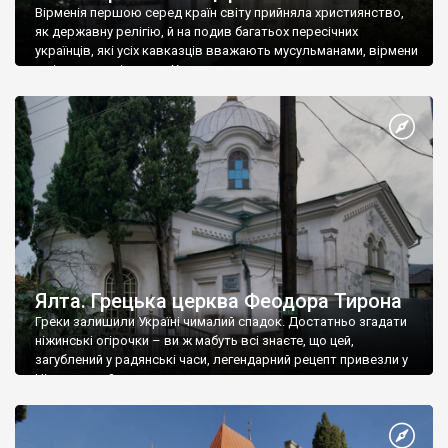
Вірменія першою серед країн світу прийняла християнство,
як державну релігію, й на подив багатьох пересічних
українців, які усіх кавказців вважають мусульманами, вірмени
є відданими вірянами Христа
Ялта. Грецька церква Феодора Тирона
Греки залишили Україні чималий спадок. Достатньо згадати
ніжинські огірочки – ви ж мабуть всі знаєте, що цей,
загублений у радянські часи, легендарний рецепт привезли у
Ніжин греки?