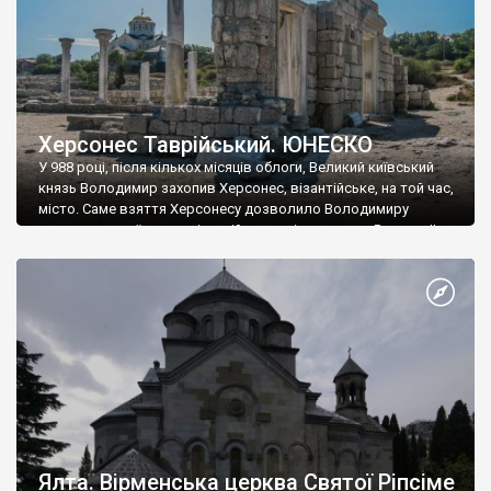
Херсонес Таврійський. ЮНЕСКО
У 988 році, після кількох місяців облоги, Великий київський
князь Володимир захопив Херсонес, візантійське, на той час,
місто. Саме взяття Херсонесу дозволило Володимиру
диктувати свої умови візантійському імператору Василю ІІ, та
одружитися з його дочкою Ганною. Цього ж року, в
Херсонесі Володимир-язичник, став Василем-християнином.
А потім було Хрещення Русі. На честь Херсонесу Таврійського
названо місто […]
Ялта. Вірменська церква Святої Ріпсіме