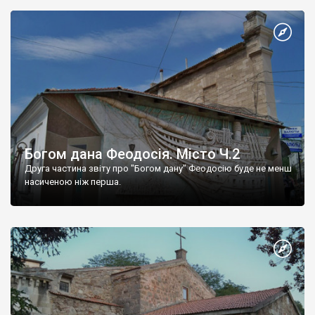
Богом дана Феодосія. Місто Ч.2
Друга частина звіту про "Богом дану" Феодосію буде не менш
насиченою ніж перша.