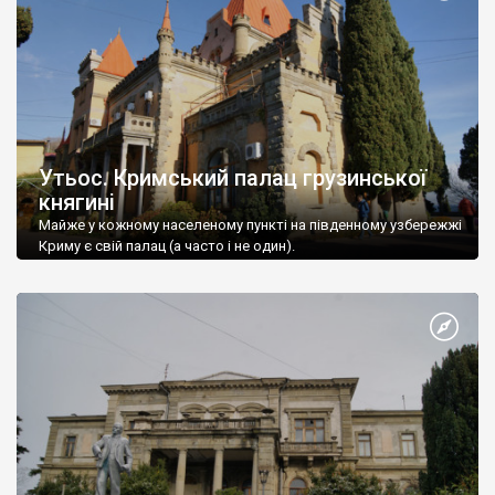
Утьос. Кримський палац грузинської
княгині
Майже у кожному населеному пункті на південному узбережжі
Криму є свій палац (а часто і не один).