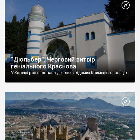
“Дюльбер”. Черговий витвір
геніального Краснова
У Кореїзі розташовано декілька відомих Кримських палаців.