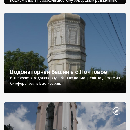
пешком вдоль побережья,поэтому совершали радиальные
вылазки из Оленевки.
Водонапорная башня в с.Почтовое
Интересную водонапорную башню посмотрели по дороге из
Симферополя в Бахчисарай.