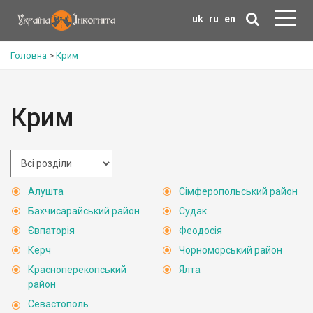
uk
ru
en
Головна
>
Крим
Крим
Алушта
Сімферопольський район
Бахчисарайський район
Судак
Євпаторія
Феодосія
Керч
Чорноморський район
Красноперекопський
Ялта
район
Севастополь