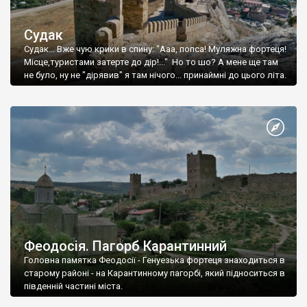
Судак
Судак... Вже чую крики в спину: "Ааа, попса! Муляжна фортеця!
Місце,туристами затерте до дір!..." Но то шо? А мене ще там
не було, ну не "дірявив" я там нічого... принаймні до цього літа.
Феодосія. Пагорб Карантинний
Головна памятка Феодосії - Генуезька фортеця знаходиться в
старому районі - на Карантинному пагорбі, який підноситься в
південній частині міста.