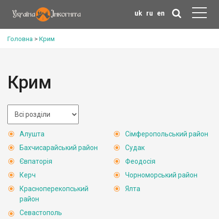
uk
ru
en
Головна
>
Крим
Крим
Алушта
Сімферопольський район
Бахчисарайський район
Судак
Євпаторія
Феодосія
Керч
Чорноморський район
Красноперекопський
Ялта
район
Севастополь