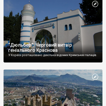
“Дюльбер”. Черговий витвір
геніального Краснова
У Кореїзі розташовано декілька відомих Кримських палаців.