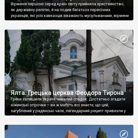
Вірменія першою серед країн світу прийняла християнство,
як державну релігію, й на подив багатьох пересічних
українців, які усіх кавказців вважають мусульманами, вірмени
є відданими вірянами Христа
Ялта. Грецька церква Феодора Тирона
Греки залишили Україні чималий спадок. Достатньо згадати
ніжинські огірочки – ви ж мабуть всі знаєте, що цей,
загублений у радянські часи, легендарний рецепт привезли у
Ніжин греки?