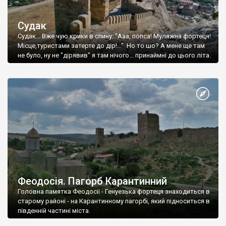
Судак
Судак... Вже чую крики в спину: "Ааа, попса! Муляжна фортеця!
Місце,туристами затерте до дір!..." Но то шо? А мене ще там
не було, ну не "дірявив" я там нічого... принаймні до цього літа.
Феодосія. Пагорб Карантинний
Головна памятка Феодосії - Генуезька фортеця знаходиться в
старому районі - на Карантинному пагорбі, який підноситься в
південній частині міста.