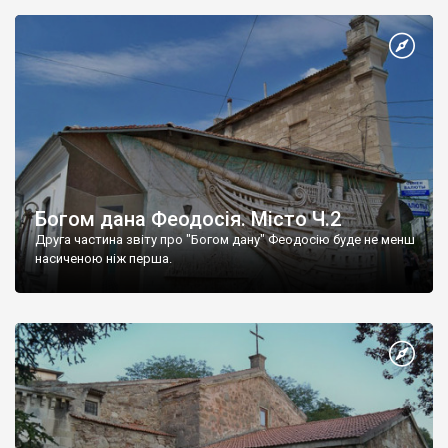
Богом дана Феодосія. Місто Ч.2
Друга частина звіту про "Богом дану" Феодосію буде не менш
насиченою ніж перша.