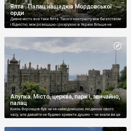
Ялта . Палац нащадків Мордовської
орди
Дивне місто все таки Ялта. Такого контрасту між багатством
і бідністю, між розкішшю і розрухою в Україні більше не
знайдеш.
Алупка. Місто, церква, парк і, звичайно,
палац
Князь Воронцов був чи не найвідомішою людиною свого
часу, але давайте не будемо кривити душею – чи знали ви це
прізвище до відвідин Алупки? Мабуть все таки ні.