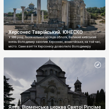
Херсонес Таврійський. ЮНЕСКО
У 988 році, після кількох місяців облоги, Великий київський
князь Володимир захопив Херсонес, візантійське, на той час,
місто. Саме взяття Херсонесу дозволило Володимиру
диктувати свої умови візантійському імператору Василю ІІ, та
одружитися з його дочкою Ганною. Цього ж року, в
Херсонесі Володимир-язичник, став Василем-християнином.
А потім було Хрещення Русі. На честь Херсонесу Таврійського
названо місто […]
Ялта. Вірменська церква Святої Ріпсіме