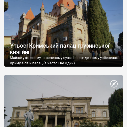
Утьос. Кримський палац грузинської
княгині
Майже у кожному населеному пункті на південному узбережжі
Криму є свій палац (а часто і не один).