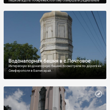
пешком вдоль побережья,поэтому совершали радиальные
вылазки из Оленевки.
Водонапорная башня в с.Почтовое
Интересную водонапорную башню посмотрели по дороге из
Симферополя в Бахчисарай.