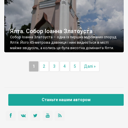
Ялта. Собор Іоанна Златоуста
Собор Іоанна Златоуста – одна із перших мурованих споруд
Ялти. Його 45-метрова дзвіниця і нині видніється в місті
майже звідусіль, а колись це була висотна домінанта Ялти.
1
2
3
4
5
Далі »
Станьте нашим автором