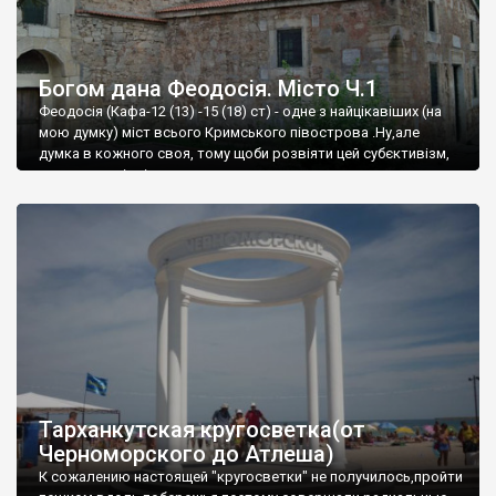
Богом дана Феодосія. Місто Ч.1
Феодосія (Кафа-12 (13) -15 (18) ст) - одне з найцікавіших (на
мою думку) міст всього Кримського півострова .Ну,але
думка в кожного своя, тому щоби розвіяти цей субєктивізм,
запрошую відвідати це
Тарханкутская кругосветка(от
Черноморского до Атлеша)
К сожалению настоящей "кругосветки" не получилось,пройти