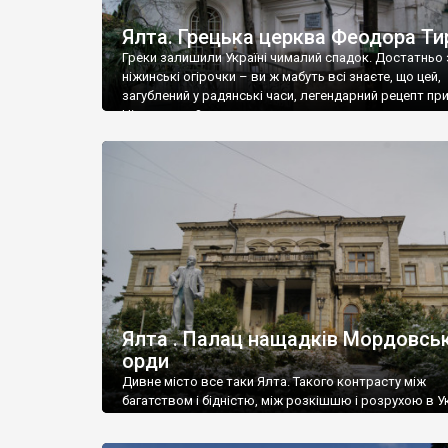
Ялта. Грецька церква Феодора Ти
Греки залишили Україні чималий спадок. Достатньо 
ніжинські огірочки – ви ж мабуть всі знаєте, що цей,
загублений у радянські часи, легендарний рецепт пр
Ніжин греки?
Ялта . Палац нащадків Мордовськ
орди
Дивне місто все таки Ялта. Такого контрасту між
багатством і бідністю, між розкішшю і розрухою в Ук
більше не знайдеш.