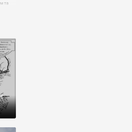
им та
ора і
є
го типу,
ей-
рний
ста:
 райони
від 2
I
і,
рукти,
 котрі