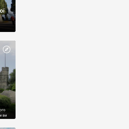
ої
ого
и ви