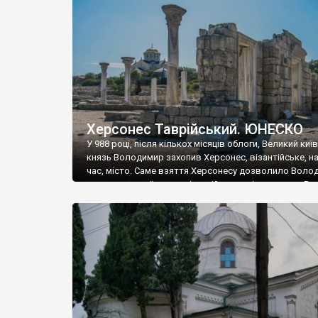
музею «Новгородський музей-заповідник» сотні арт
візантійської доби. Раритети викрадені з фондів об’
культурної спадщини ЮНЕСКО «Херсонеса Таврійсько
Офіційно – на виставку «Золото Візантії», але експер
влада в Україні вважають це лише […]
Херсонес Таврійський. ЮНЕСКО
У 988 році, після кількох місяців облоги, Великий киї
князь Володимир захопив Херсонес, візантійське, на
час, місто. Саме взяття Херсонесу дозволило Воло
диктувати свої умови візантійському імператору Вас
та одружитися з його дочкою Ганною. Цього ж року,
Херсонесі Володимир-язичник, став Василем-
християнином. А потім було Хрещення Русі. На честь
Херсонесу Таврійського названо місто […]