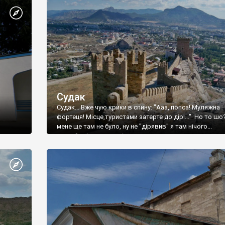
Судак
Судак... Вже чую крики в спину: "Ааа, попса! Муляжна
фортеця! Місце,туристами затерте до дір!..." Но то шо
мене ще там не було, ну не "дірявив" я там нічого...
принаймні до цього літа.