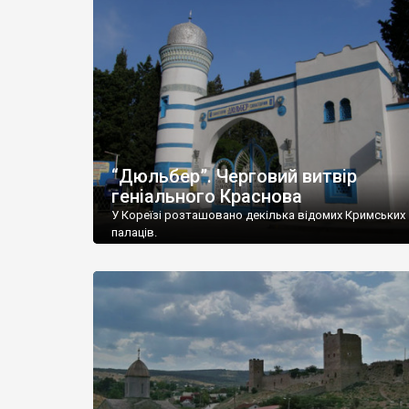
“Дюльбер”. Черговий витвір
геніального Краснова
У Кореїзі розташовано декілька відомих Кримських
палаців.