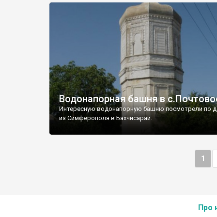
Водонапорная башня в с.Почтово
Интересную водонапорную башню посмотрели по д
из Симферополя в Бахчисарай.
1
Про 