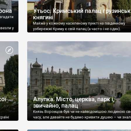
рона
Утьос. Кримський палац грузинськ
княгині
згадати
Майже у кожному населеному пункті на південному
ивезли у
узбережжі Криму є свій палац (а часто і не один).
ої
Алупка. Місто, церква, парк і,
звичайно, палац
Князь Воронцов був чи не найвідомішою людиною св
раїні
часу, але давайте не будемо кривити душею – чи знал
це прізвище до відвідин Алупки? Мабуть все таки ні.