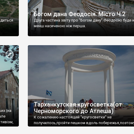
Богом дана Феодосія. Місто Ч.2
одиться
Друга частина звіту про "Богом дану" Феодосію буде 
менш насиченою ніж перша.
Тарханкутская кругосветка(от
Черноморского до Атлеша)
ших (на
але
К сожалению настоящей "кругосветки" не
тивізм,
получилось,пройти пешком вдоль побережья,поэтом
совершали радиальные вылазки из Оленевки.