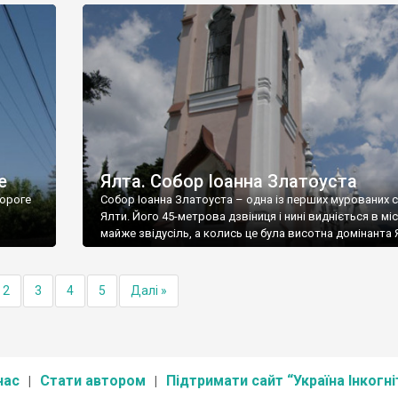
е
Ялта. Собор Іоанна Златоуста
ороге
Собор Іоанна Златоуста – одна із перших мурованих 
Ялти. Його 45-метрова дзвіниця і нині видніється в міс
майже звідусіль, а колись це була висотна домінанта 
2
3
4
5
Далі »
нас
Стати автором
Підтримати сайт “Україна Інкогні