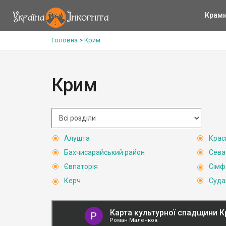
Крам
Головна
>
Крим
Крим
Алушта
Крас
Бахчисарайський район
Сева
Євпаторія
Сімф
Керч
Суда