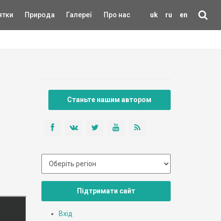
ятки
Природа
Галереї
Про нас
uk
ru
en
Станьте нашим автором
Підтримати сайт
Вхід