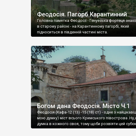
Феодосія. Пагорб Карантинний
Головна памятка Феодосії - Генуезька фортеця знах
в старому районі - на Карантинному пагорбі, який
підноситься в південній частині міста.
Богом дана Феодосія. Місто Ч.1
Феодосія (Кафа-12 (13) -15 (18) ст) - одне з найцікаві
мою думку) міст всього Кримського півострова .Ну,
думка в кожного своя, тому щоби розвіяти цей субєк
запрошую відвідати це