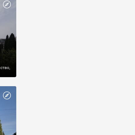
же
нство,