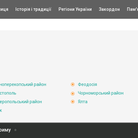
ниця
Історія і традиції
Регіони України
Закордон
Пам'
ноперекопський район
Феодосія
стополь
Чорноморський район
еропольський район
Ялта
к