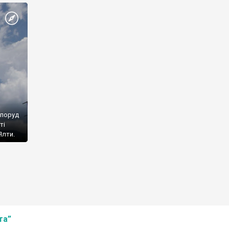
споруд
ті
Ялти.
та”