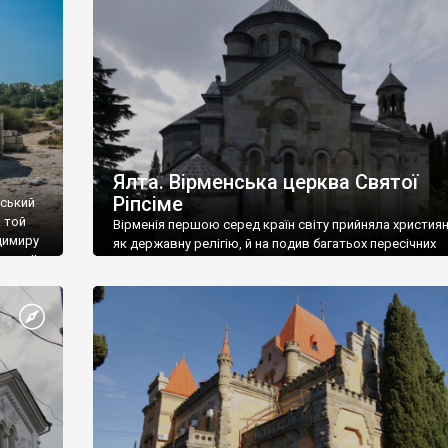
ефактів
називаються «повстяками» (postaki)…” “Вино. Крим
єкту
виробляє відмінне вино і його вдосталь: воно все ду
го».
легке біле і дуже […]
ти та
Ялта. Вірменська церква Святої
Ріпсіме
вський
 той
Вірменія першою серед країн світу прийняла христия
димиру
як державну релігію, й на подив багатьох пересічних
илю ІІ,
українців, які усіх кавказців вважають мусульманами,
 в
вірмени є відданими вірянами Христа