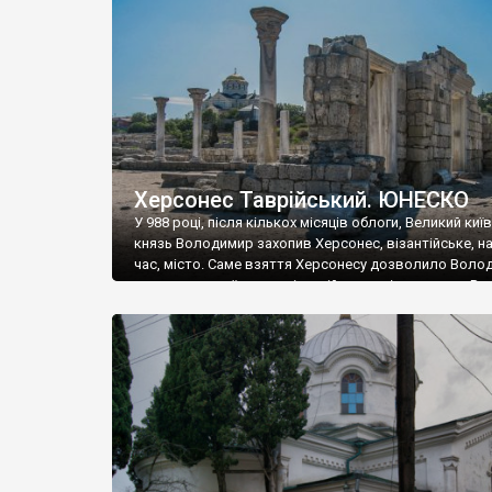
музею «Новгородський музей-заповідник» сотні арт
візантійської доби. Раритети викрадені з фондів об’
культурної спадщини ЮНЕСКО «Херсонеса Таврійсько
Офіційно – на виставку «Золото Візантії», але експер
влада в Україні вважають це лише […]
Херсонес Таврійський. ЮНЕСКО
У 988 році, після кількох місяців облоги, Великий киї
князь Володимир захопив Херсонес, візантійське, на
час, місто. Саме взяття Херсонесу дозволило Воло
диктувати свої умови візантійському імператору Вас
та одружитися з його дочкою Ганною. Цього ж року,
Херсонесі Володимир-язичник, став Василем-
християнином. А потім було Хрещення Русі. На честь
Херсонесу Таврійського названо місто […]