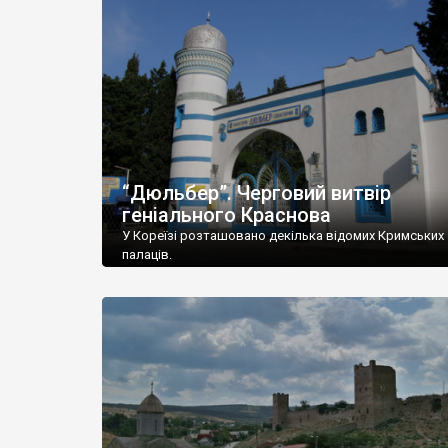
“Дюльбер”. Черговий витвір
геніального Краснова
У Кореїзі розташовано декілька відомих Кримських
палаців.