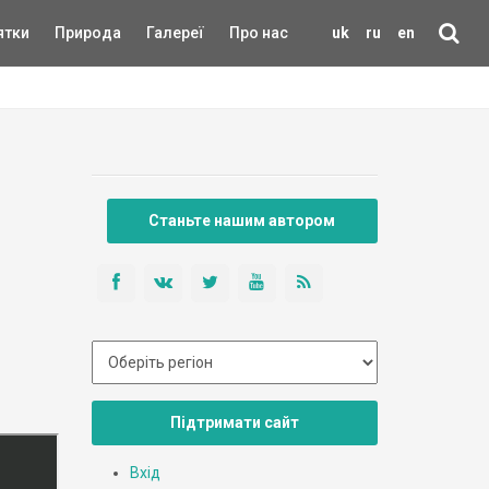
ятки
Природа
Галереї
Про нас
uk
ru
en
Станьте нашим автором
Підтримати сайт
Вхід