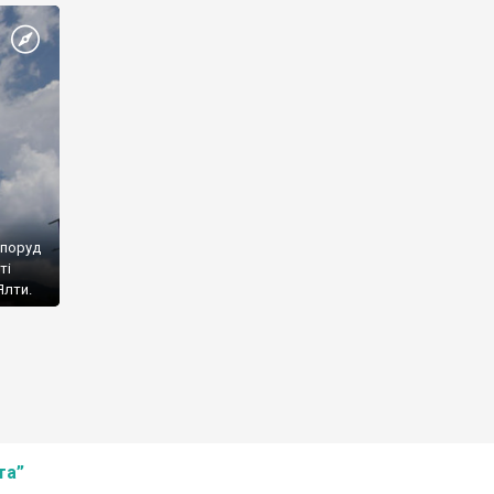
споруд
ті
Ялти.
та”