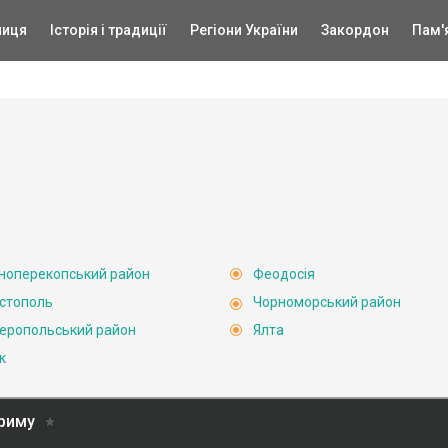
ниця
Історія і традиції
Регіони України
Закордон
Пам'
ноперекопський район
Феодосія
стополь
Чорноморський район
еропольський район
Ялта
к