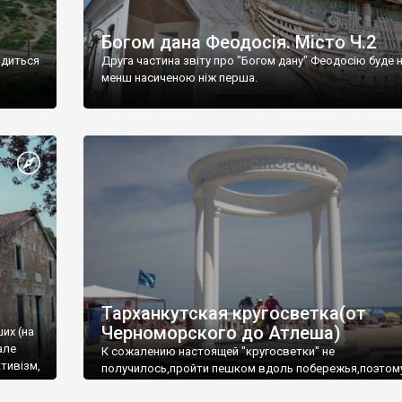
Богом дана Феодосія. Місто Ч.2
одиться
Друга частина звіту про "Богом дану" Феодосію буде 
менш насиченою ніж перша.
Тарханкутская кругосветка(от
Черноморского до Атлеша)
ших (на
але
К сожалению настоящей "кругосветки" не
тивізм,
получилось,пройти пешком вдоль побережья,поэтом
совершали радиальные вылазки из Оленевки.