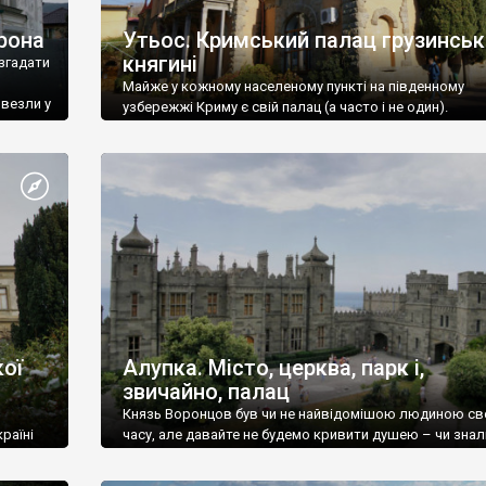
рона
Утьос. Кримський палац грузинськ
княгині
згадати
Майже у кожному населеному пункті на південному
ивезли у
узбережжі Криму є свій палац (а часто і не один).
ої
Алупка. Місто, церква, парк і,
звичайно, палац
Князь Воронцов був чи не найвідомішою людиною св
раїні
часу, але давайте не будемо кривити душею – чи знал
це прізвище до відвідин Алупки? Мабуть все таки ні.