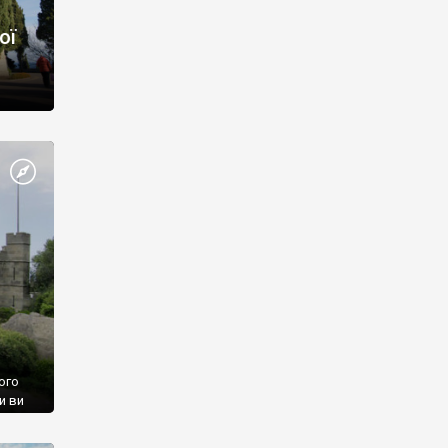
ої
ого
и ви