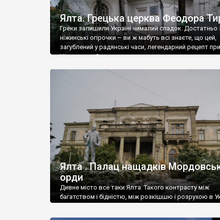
Ялта. Грецька церква Феодора Ти
Греки залишили Україні чималий спадок. Достатньо 
ніжинські огірочки – ви ж мабуть всі знаєте, що цей,
загублений у радянські часи, легендарний рецепт пр
Ніжин греки?
Ялта . Палац нащадків Мордовськ
орди
Дивне місто все таки Ялта. Такого контрасту між
багатством і бідністю, між розкішшю і розрухою в Ук
більше не знайдеш.