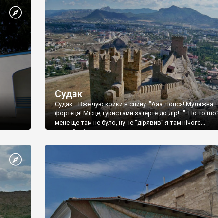
Судак
Судак... Вже чую крики в спину: "Ааа, попса! Муляжна
фортеця! Місце,туристами затерте до дір!..." Но то шо
мене ще там не було, ну не "дірявив" я там нічого...
принаймні до цього літа.