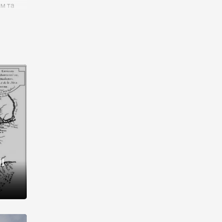
им та
ора і
є
го типу,
ей-
рний
ста:
 райони
від 2
I
і,
рукти,
 котрі