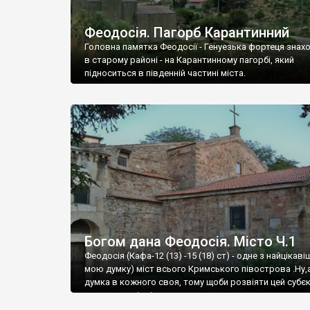
Феодосія. Пагорб Карантинний
Головна памятка Феодосії - Генуезька фортеця знах
в старому районі - на Карантинному пагорбі, який
підноситься в південній частині міста.
Богом дана Феодосія. Місто Ч.1
Феодосія (Кафа-12 (13) -15 (18) ст) - одне з найцікаві
мою думку) міст всього Кримського півострова .Ну,
думка в кожного своя, тому щоби розвіяти цей субєк
запрошую відвідати це