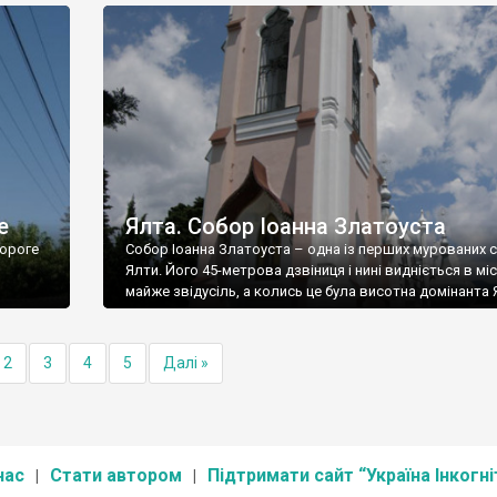
е
Ялта. Собор Іоанна Златоуста
ороге
Собор Іоанна Златоуста – одна із перших мурованих 
Ялти. Його 45-метрова дзвіниця і нині видніється в міс
майже звідусіль, а колись це була висотна домінанта 
2
3
4
5
Далі »
нас
Стати автором
Підтримати сайт “Україна Інкогні