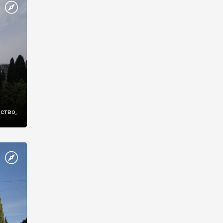
же
нство,