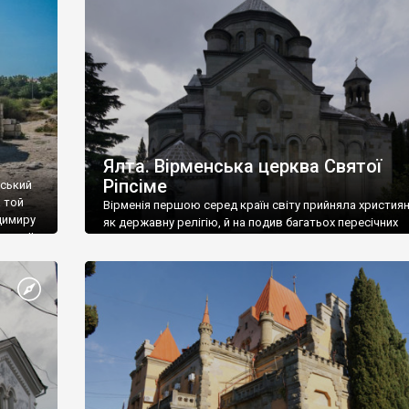
ефактів
називаються «повстяками» (postaki)…” “Вино. Крим
єкту
виробляє відмінне вино і його вдосталь: воно все ду
го».
легке біле і дуже […]
ти та
Ялта. Вірменська церква Святої
Ріпсіме
вський
 той
Вірменія першою серед країн світу прийняла христия
димиру
як державну релігію, й на подив багатьох пересічних
илю ІІ,
українців, які усіх кавказців вважають мусульманами,
 в
вірмени є відданими вірянами Христа