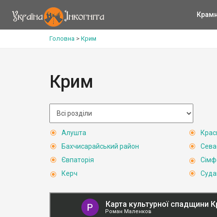
Крам
Головна
>
Крим
Крим
Алушта
Крас
Бахчисарайський район
Сева
Євпаторія
Сімф
Керч
Суда