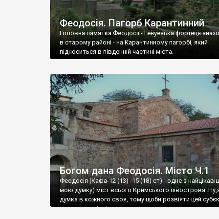
Феодосія. Пагорб Карантинний
Головна памятка Феодосії - Генуезька фортеця знах
в старому районі - на Карантинному пагорбі, який
підноситься в південній частині міста.
Богом дана Феодосія. Місто Ч.1
Феодосія (Кафа-12 (13) -15 (18) ст) - одне з найцікаві
мою думку) міст всього Кримського півострова .Ну,
думка в кожного своя, тому щоби розвіяти цей субєк
запрошую відвідати це