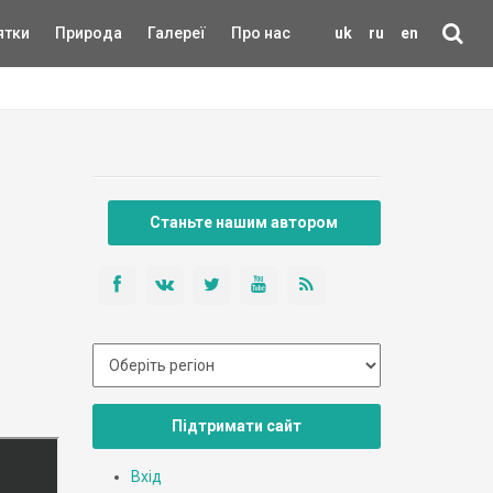
ятки
Природа
Галереї
Про нас
uk
ru
en
Станьте нашим автором
Підтримати сайт
Вхід