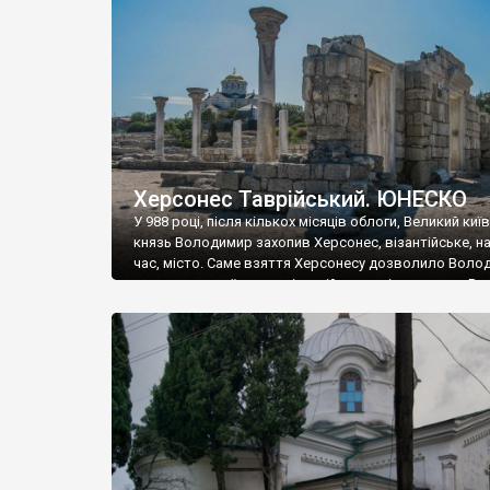
музею «Новгородський музей-заповідник» сотні арт
візантійської доби. Раритети викрадені з фондів об’
культурної спадщини ЮНЕСКО «Херсонеса Таврійсько
Офіційно – на виставку «Золото Візантії», але експер
влада в Україні вважають це лише […]
Херсонес Таврійський. ЮНЕСКО
У 988 році, після кількох місяців облоги, Великий киї
князь Володимир захопив Херсонес, візантійське, на
час, місто. Саме взяття Херсонесу дозволило Воло
диктувати свої умови візантійському імператору Вас
та одружитися з його дочкою Ганною. Цього ж року,
Херсонесі Володимир-язичник, став Василем-
християнином. А потім було Хрещення Русі. На честь
Херсонесу Таврійського названо місто […]