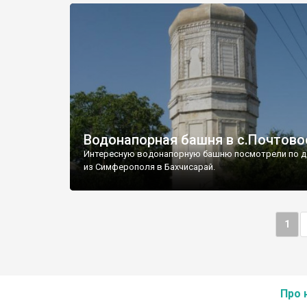
Водонапорная башня в с.Почтово
Интересную водонапорную башню посмотрели по д
из Симферополя в Бахчисарай.
1
Про 