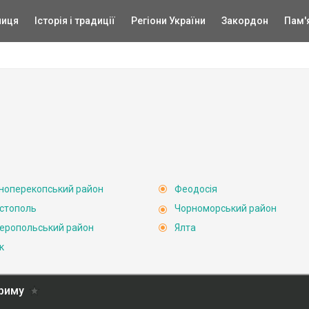
ниця
Історія і традиції
Регіони України
Закордон
Пам'
ноперекопський район
Феодосія
стополь
Чорноморський район
еропольський район
Ялта
к