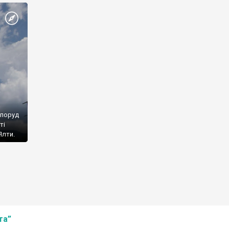
споруд
ті
Ялти.
та”