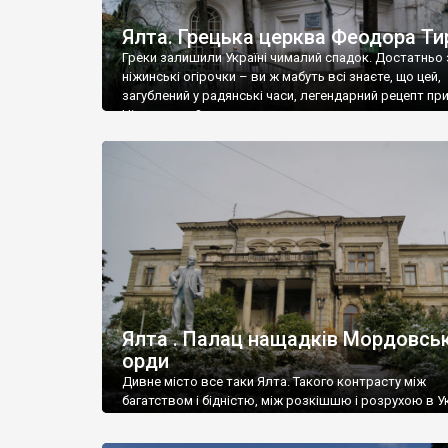
Ялта. Грецька церква Феодора Ти
Греки залишили Україні чималий спадок. Достатньо 
ніжинські огірочки – ви ж мабуть всі знаєте, що цей,
загублений у радянські часи, легендарний рецепт пр
Ніжин греки?
Ялта . Палац нащадків Мордовськ
орди
Дивне місто все таки Ялта. Такого контрасту між
багатством і бідністю, між розкішшю і розрухою в Ук
більше не знайдеш.