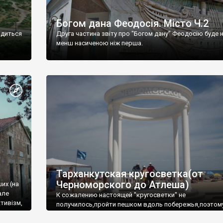
Богом дана Феодосія. Місто Ч.2
одиться
Друга частина звіту про "Богом дану" Феодосію буде 
менш насиченою ніж перша.
Тарханкутская кругосветка(от
Черноморского до Атлеша)
ших (на
але
К сожалению настоящей "кругосветки" не
тивізм,
получилось,пройти пешком вдоль побережья,поэтом
совершали радиальные вылазки из Оленевки.