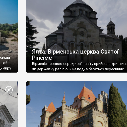
ефактів
називаються «повстяками» (postaki)…” “Вино. Крим
єкту
виробляє відмінне вино і його вдосталь: воно все ду
го».
легке біле і дуже […]
ти та
Ялта. Вірменська церква Святої
Ріпсіме
вський
 той
Вірменія першою серед країн світу прийняла христия
димиру
як державну релігію, й на подив багатьох пересічних
илю ІІ,
українців, які усіх кавказців вважають мусульманами,
 в
вірмени є відданими вірянами Христа