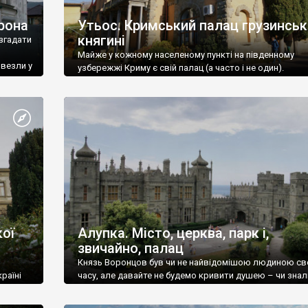
рона
Утьос. Кримський палац грузинськ
княгині
згадати
Майже у кожному населеному пункті на південному
ивезли у
узбережжі Криму є свій палац (а часто і не один).
ої
Алупка. Місто, церква, парк і,
звичайно, палац
Князь Воронцов був чи не найвідомішою людиною св
раїні
часу, але давайте не будемо кривити душею – чи знал
це прізвище до відвідин Алупки? Мабуть все таки ні.