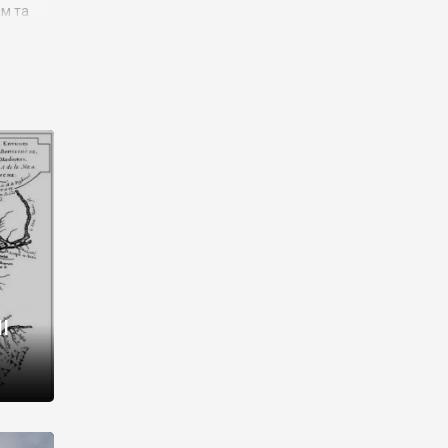
им та
ора і
є
го типу,
ей-
рний
ста:
 райони
від 2
I
і,
рукти,
 котрі