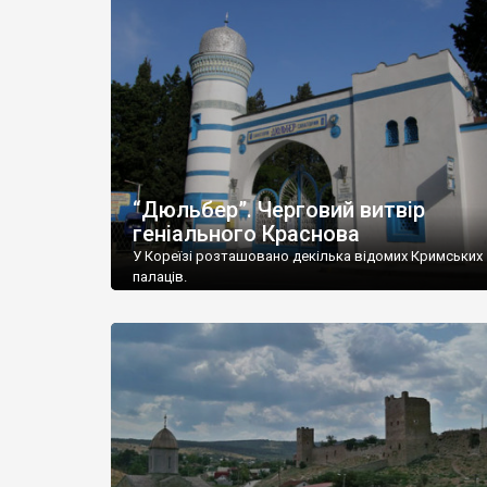
“Дюльбер”. Черговий витвір
геніального Краснова
У Кореїзі розташовано декілька відомих Кримських
палаців.