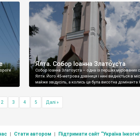
е
Ялта. Собор Іоанна Златоуста
ороге
Собор Іоанна Златоуста – одна із перших мурованих 
Ялти. Його 45-метрова дзвіниця і нині видніється в міс
майже звідусіль, а колись це була висотна домінанта 
2
3
4
5
Далі »
нас
Стати автором
Підтримати сайт “Україна Інкогні