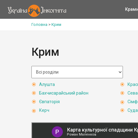
Крам
Головна
>
Крим
Крим
Алушта
Крас
Бахчисарайський район
Сева
Євпаторія
Сімф
Керч
Суда