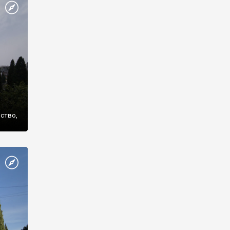
же
нство,