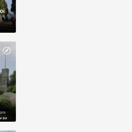
ої
ого
и ви