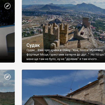
Судак
Судак... Вже чую крики в спину: "Ааа, попса! Муляжна
фортеця! Місце,туристами затерте до дір!..." Но то шо
мене ще там не було, ну не "дірявив" я там нічого...
принаймні до цього літа.