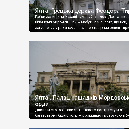
Ялта. Грецька церква Феодора Ти
Греки залишили Україні чималий спадок. Достатньо 
ніжинські огірочки – ви ж мабуть всі знаєте, що цей,
загублений у радянські часи, легендарний рецепт пр
Ніжин греки?
Ялта . Палац нащадків Мордовськ
орди
Дивне місто все таки Ялта. Такого контрасту між
багатством і бідністю, між розкішшю і розрухою в Ук
більше не знайдеш.