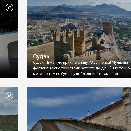
Судак
Судак... Вже чую крики в спину: "Ааа, попса! Муляжна
фортеця! Місце,туристами затерте до дір!..." Но то шо
мене ще там не було, ну не "дірявив" я там нічого...
принаймні до цього літа.