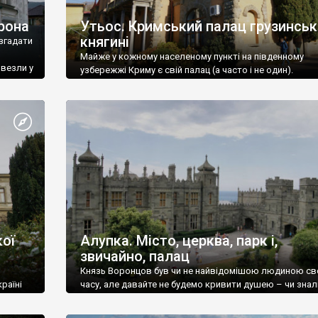
рона
Утьос. Кримський палац грузинськ
княгині
згадати
Майже у кожному населеному пункті на південному
ивезли у
узбережжі Криму є свій палац (а часто і не один).
ої
Алупка. Місто, церква, парк і,
звичайно, палац
Князь Воронцов був чи не найвідомішою людиною св
раїні
часу, але давайте не будемо кривити душею – чи знал
це прізвище до відвідин Алупки? Мабуть все таки ні.