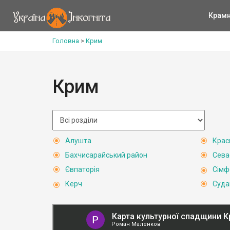
Крам
Головна
>
Крим
Крим
Алушта
Крас
Бахчисарайський район
Сева
Євпаторія
Сімф
Керч
Суда