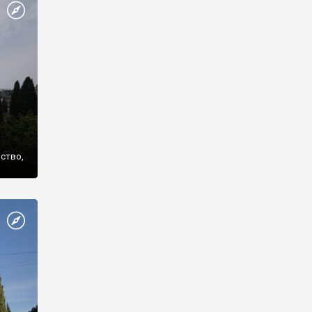
же
нство,