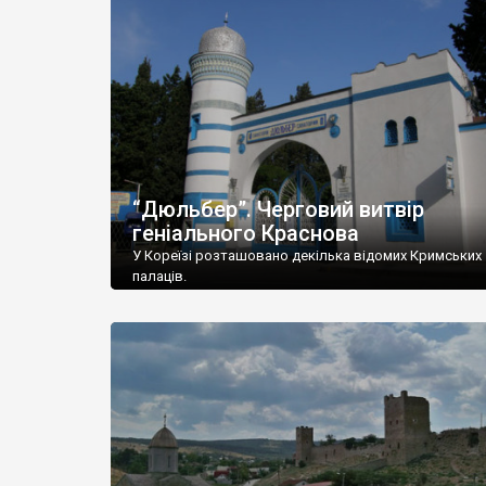
“Дюльбер”. Черговий витвір
геніального Краснова
У Кореїзі розташовано декілька відомих Кримських
палаців.