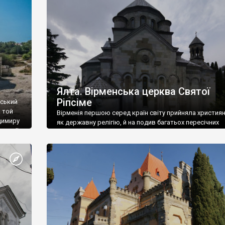
ефактів
називаються «повстяками» (postaki)…” “Вино. Крим
єкту
виробляє відмінне вино і його вдосталь: воно все ду
го».
легке біле і дуже […]
ти та
Ялта. Вірменська церква Святої
Ріпсіме
вський
 той
Вірменія першою серед країн світу прийняла христия
димиру
як державну релігію, й на подив багатьох пересічних
илю ІІ,
українців, які усіх кавказців вважають мусульманами,
 в
вірмени є відданими вірянами Христа