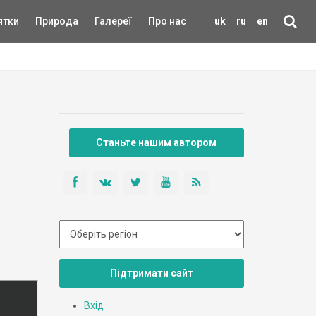
ятки
Природа
Галереї
Про нас
uk
ru
en
Станьте нашим автором
Підтримати сайт
Вхід