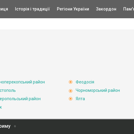
ниця
Історія і традиції
Регіони України
Закордон
Пам'
ноперекопський район
Феодосія
стополь
Чорноморський район
еропольський район
Ялта
к