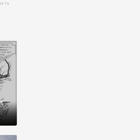
им та
ора і
є
го типу,
ей-
рний
ста:
 райони
від 2
I
і,
рукти,
 котрі