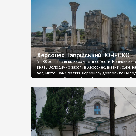
музею «Новгородський музей-заповідник» сотні арт
візантійської доби. Раритети викрадені з фондів об’
культурної спадщини ЮНЕСКО «Херсонеса Таврійсько
Офіційно – на виставку «Золото Візантії», але експер
влада в Україні вважають це лише […]
Херсонес Таврійський. ЮНЕСКО
У 988 році, після кількох місяців облоги, Великий киї
князь Володимир захопив Херсонес, візантійське, на
час, місто. Саме взяття Херсонесу дозволило Воло
диктувати свої умови візантійському імператору Вас
та одружитися з його дочкою Ганною. Цього ж року,
Херсонесі Володимир-язичник, став Василем-
християнином. А потім було Хрещення Русі. На честь
Херсонесу Таврійського названо місто […]