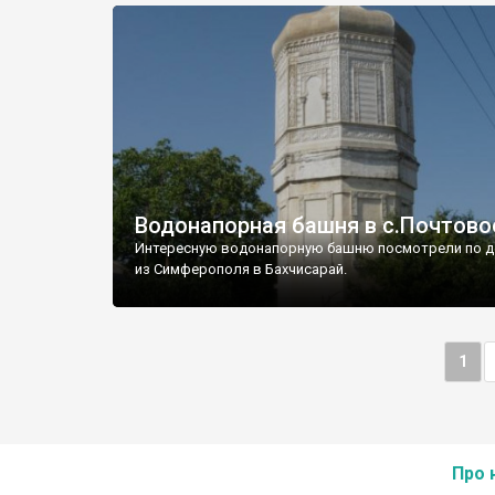
Водонапорная башня в с.Почтово
Интересную водонапорную башню посмотрели по д
из Симферополя в Бахчисарай.
1
Про 