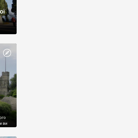
ої
ого
и ви