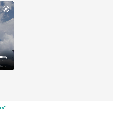
споруд
ті
Ялти.
та”