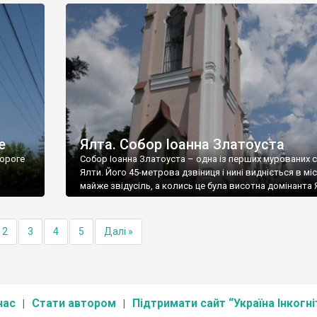
е
Ялта. Собор Іоанна Златоуста
ороге
Собор Іоанна Златоуста – одна із перших мурованих 
Ялти. Його 45-метрова дзвіниця і нині видніється в міс
майже звідусіль, а колись це була висотна домінанта 
2
3
4
5
Далі »
нас
Стати автором
Підтримати сайт “Україна Інкогні