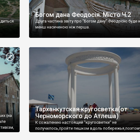
Богом дана Феодосія. Місто Ч.2
одиться
Друга частина звіту про "Богом дану" Феодосію буде 
менш насиченою ніж перша.
Тарханкутская кругосветка(от
Черноморского до Атлеша)
ших (на
але
К сожалению настоящей "кругосветки" не
тивізм,
получилось,пройти пешком вдоль побережья,поэтом
совершали радиальные вылазки из Оленевки.