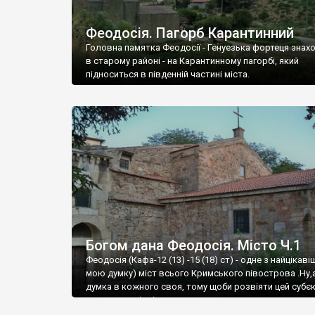
Феодосія. Пагорб Карантинний
Головна памятка Феодосії - Генуезька фортеця знах
в старому районі - на Карантинному пагорбі, який
підноситься в південній частині міста.
Богом дана Феодосія. Місто Ч.1
Феодосія (Кафа-12 (13) -15 (18) ст) - одне з найцікаві
мою думку) міст всього Кримського півострова .Ну,
думка в кожного своя, тому щоби розвіяти цей субєк
запрошую відвідати це