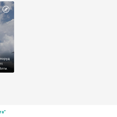
споруд
ті
Ялти.
та”