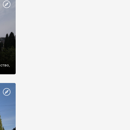
же
нство,