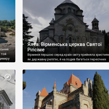
ефактів
називаються «повстяками» (postaki)…” “Вино. Крим
єкту
виробляє відмінне вино і його вдосталь: воно все ду
го».
легке біле і дуже […]
ти та
Ялта. Вірменська церква Святої
Ріпсіме
вський
 той
Вірменія першою серед країн світу прийняла христия
димиру
як державну релігію, й на подив багатьох пересічних
илю ІІ,
українців, які усіх кавказців вважають мусульманами,
 в
вірмени є відданими вірянами Христа