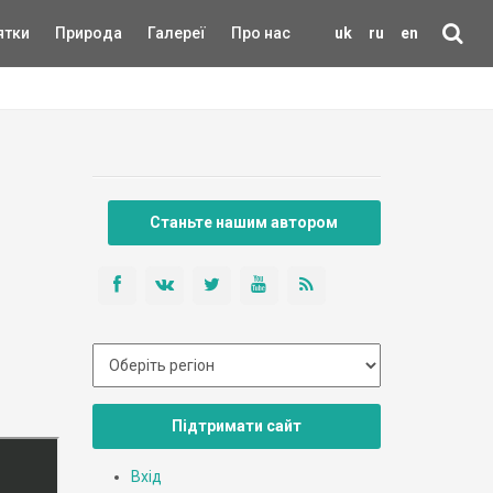
ятки
Природа
Галереї
Про нас
uk
ru
en
Станьте нашим автором
Підтримати сайт
Вхід