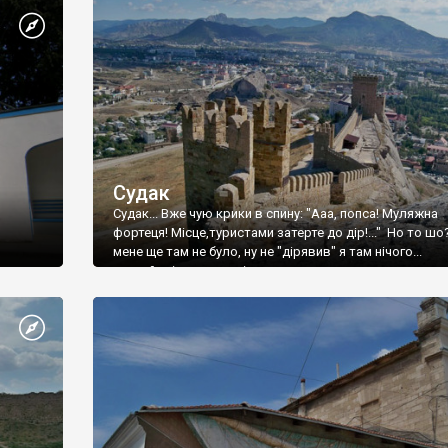
Судак
Судак... Вже чую крики в спину: "Ааа, попса! Муляжна
фортеця! Місце,туристами затерте до дір!..." Но то шо
мене ще там не було, ну не "дірявив" я там нічого...
принаймні до цього літа.