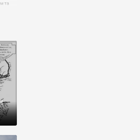
им та
ора і
є
го типу,
ей-
рний
ста:
 райони
від 2
I
і,
рукти,
 котрі