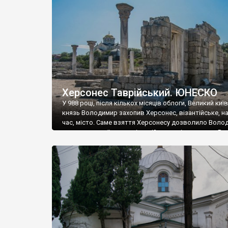
музею «Новгородський музей-заповідник» сотні арт
візантійської доби. Раритети викрадені з фондів об’
культурної спадщини ЮНЕСКО «Херсонеса Таврійсько
Офіційно – на виставку «Золото Візантії», але експер
влада в Україні вважають це лише […]
Херсонес Таврійський. ЮНЕСКО
У 988 році, після кількох місяців облоги, Великий киї
князь Володимир захопив Херсонес, візантійське, на
час, місто. Саме взяття Херсонесу дозволило Воло
диктувати свої умови візантійському імператору Вас
та одружитися з його дочкою Ганною. Цього ж року,
Херсонесі Володимир-язичник, став Василем-
християнином. А потім було Хрещення Русі. На честь
Херсонесу Таврійського названо місто […]