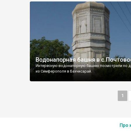
Водонапорная башня в с.Почтово
Интересную водонапорную башню посмотрели по д
из Симферополя в Бахчисарай.
1
Про 