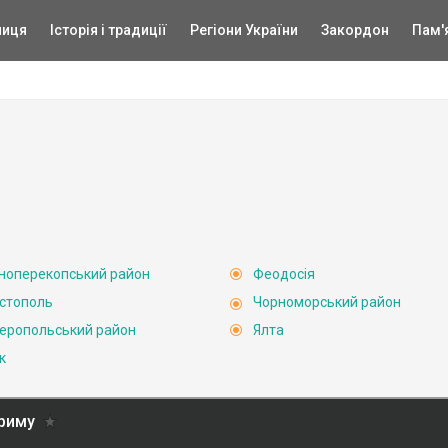
ниця
Історія і традиції
Регіони України
Закордон
Пам'
ноперекопський район
Феодосія
стополь
Чорноморський район
еропольський район
Ялта
к