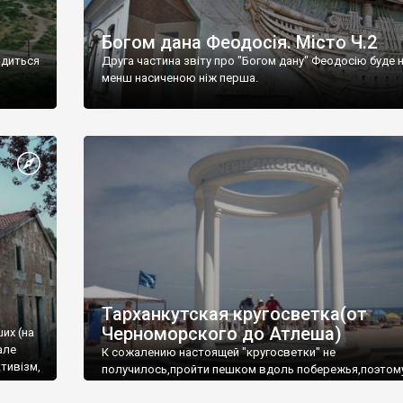
Богом дана Феодосія. Місто Ч.2
одиться
Друга частина звіту про "Богом дану" Феодосію буде 
менш насиченою ніж перша.
Тарханкутская кругосветка(от
Черноморского до Атлеша)
ших (на
але
К сожалению настоящей "кругосветки" не
тивізм,
получилось,пройти пешком вдоль побережья,поэтом
совершали радиальные вылазки из Оленевки.