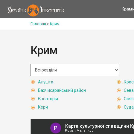
Крам
Головна
>
Крим
Крим
Алушта
Крас
Бахчисарайський район
Сева
Євпаторія
Сімф
Керч
Суда