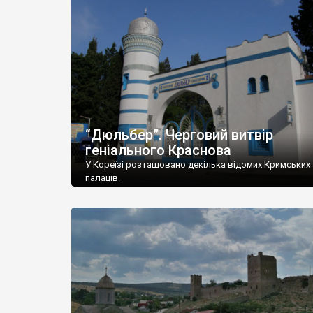
“Дюльбер”. Черговий витвір
геніального Краснова
У Кореїзі розташовано декілька відомих Кримських
палаців.