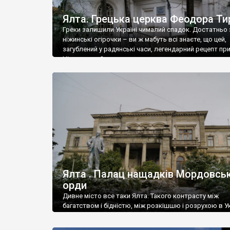
Ялта. Грецька церква Феодора Ти
Греки залишили Україні чималий спадок. Достатньо 
ніжинські огірочки – ви ж мабуть всі знаєте, що цей,
загублений у радянські часи, легендарний рецепт пр
Ніжин греки?
Ялта . Палац нащадків Мордовськ
орди
Дивне місто все таки Ялта. Такого контрасту між
багатством і бідністю, між розкішшю і розрухою в Ук
більше не знайдеш.