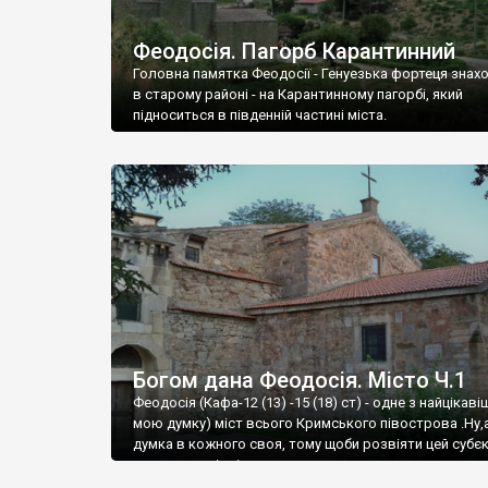
Феодосія. Пагорб Карантинний
Головна памятка Феодосії - Генуезька фортеця знах
в старому районі - на Карантинному пагорбі, який
підноситься в південній частині міста.
Богом дана Феодосія. Місто Ч.1
Феодосія (Кафа-12 (13) -15 (18) ст) - одне з найцікаві
мою думку) міст всього Кримського півострова .Ну,
думка в кожного своя, тому щоби розвіяти цей субєк
запрошую відвідати це