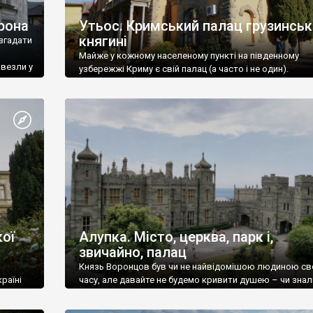
рона
Утьос. Кримський палац грузинськ
княгині
згадати
Майже у кожному населеному пункті на південному
ивезли у
узбережжі Криму є свій палац (а часто і не один).
ої
Алупка. Місто, церква, парк і,
звичайно, палац
Князь Воронцов був чи не найвідомішою людиною св
раїні
часу, але давайте не будемо кривити душею – чи знал
це прізвище до відвідин Алупки? Мабуть все таки ні.