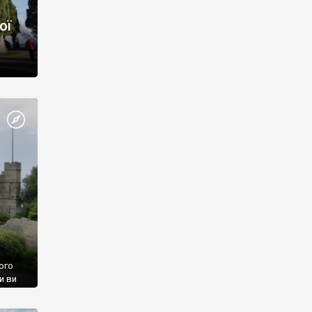
ої
ого
и ви