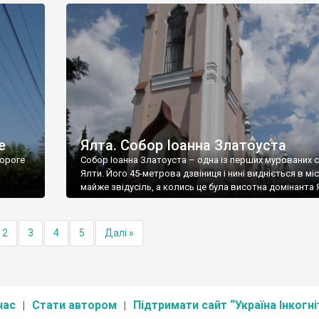
е
Ялта. Собор Іоанна Златоуста
ороге
Собор Іоанна Златоуста – одна із перших мурованих 
Ялти. Його 45-метрова дзвіниця і нині видніється в міс
майже звідусіль, а колись це була висотна домінанта 
2
3
4
5
Далі »
нас
Стати автором
Підтримати сайт “Україна Інкогні