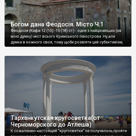
Богом дана Феодосія. Місто Ч.1
Феодосія (Кафа-12 (13) -15 (18) ст) - одне з найцікавіших (на
мою думку) міст всього Кримського півострова .Ну,але
думка в кожного своя, тому щоби розвіяти цей субєктивізм,
запрошую відвідати це
Тарханкутская кругосветка(от
Черноморского до Атлеша)
К сожалению настоящей "кругосветки" не получилось,пройти