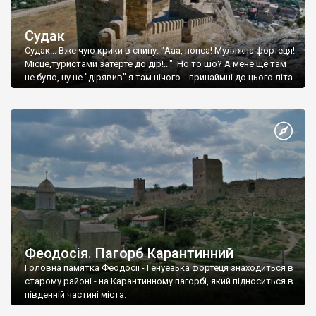
Судак
Судак... Вже чую крики в спину: "Ааа, попса! Муляжна фортеця!
Місце,туристами затерте до дір!..." Но то шо? А мене ще там
не було, ну не "дірявив" я там нічого... принаймні до цього літа.
Феодосія. Пагорб Карантинний
Головна памятка Феодосії - Генуезька фортеця знаходиться в
старому районі - на Карантинному пагорбі, який підноситься в
південній частині міста.