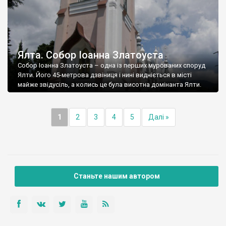
Ялта. Собор Іоанна Златоуста
Собор Іоанна Златоуста – одна із перших мурованих споруд
Ялти. Його 45-метрова дзвіниця і нині видніється в місті
майже звідусіль, а колись це була висотна домінанта Ялти.
1
2
3
4
5
Далі »
Станьте нашим автором