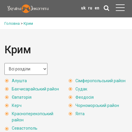
uk
ru
en
Головна
>
Крим
Крим
Алушта
Сімферопольський район
Бахчисарайський район
Судак
Євпаторія
Феодосія
Керч
Чорноморський район
Красноперекопський
Ялта
район
Севастополь