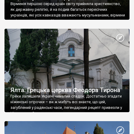
Вірменія першою серед країн світу прийняла християнство,
як державну релігію, й на подив багатьох пересічних
українців, які усіх кавказців вважають мусульманами, вірмени
є відданими вірянами Христа
Ялта. Грецька церква Феодора Тирона
Греки залишили Україні чималий спадок. Достатньо згадати
ніжинські огірочки – ви ж мабуть всі знаєте, що цей,
загублений у радянські часи, легендарний рецепт привезли у
Ніжин греки?