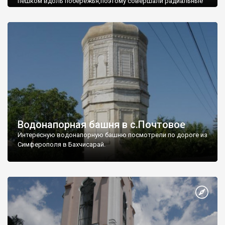
пешком вдоль побережья,поэтому совершали радиальные
вылазки из Оленевки.
Водонапорная башня в с.Почтовое
Интересную водонапорную башню посмотрели по дороге из
Симферополя в Бахчисарай.