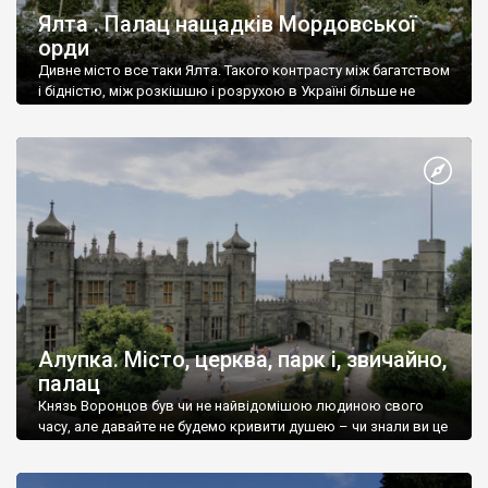
Ялта . Палац нащадків Мордовської
орди
Дивне місто все таки Ялта. Такого контрасту між багатством
і бідністю, між розкішшю і розрухою в Україні більше не
знайдеш.
Алупка. Місто, церква, парк і, звичайно,
палац
Князь Воронцов був чи не найвідомішою людиною свого
часу, але давайте не будемо кривити душею – чи знали ви це
прізвище до відвідин Алупки? Мабуть все таки ні.