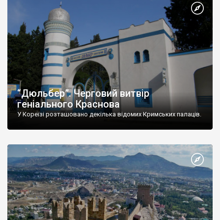
“Дюльбер”. Черговий витвір
геніального Краснова
У Кореїзі розташовано декілька відомих Кримських палаців.