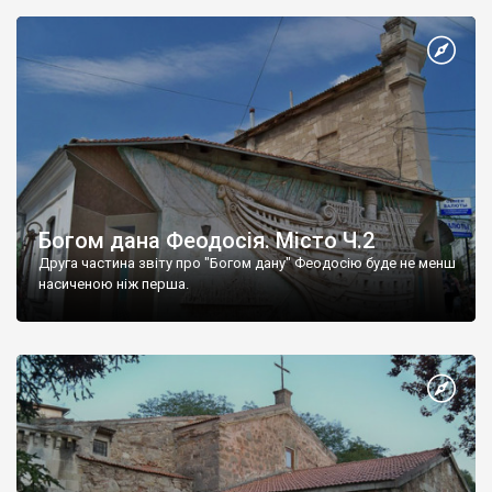
Богом дана Феодосія. Місто Ч.2
Друга частина звіту про "Богом дану" Феодосію буде не менш
насиченою ніж перша.