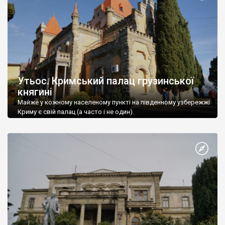
Утьос. Кримський палац грузинської
княгині
Майже у кожному населеному пункті на південному узбережжі
Криму є свій палац (а часто і не один).