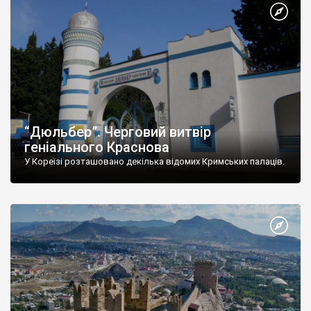
“Дюльбер”. Черговий витвір
геніального Краснова
У Кореїзі розташовано декілька відомих Кримських палаців.