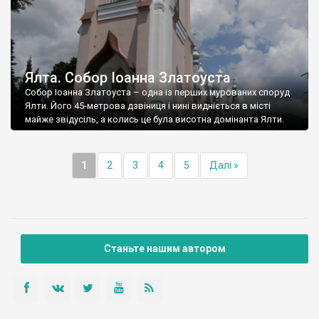
Ялта. Собор Іоанна Златоуста
Собор Іоанна Златоуста – одна із перших мурованих споруд
Ялти. Його 45-метрова дзвіниця і нині видніється в місті
майже звідусіль, а колись це була висотна домінанта Ялти.
1
2
3
4
5
Далі »
Станьте нашим автором