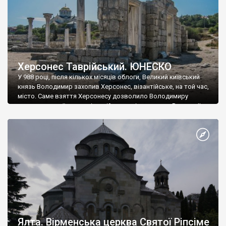
Херсонес Таврійський. ЮНЕСКО
У 988 році, після кількох місяців облоги, Великий київський
князь Володимир захопив Херсонес, візантійське, на той час,
місто. Саме взяття Херсонесу дозволило Володимиру
диктувати свої умови візантійському імператору Василю ІІ, та
одружитися з його дочкою Ганною. Цього ж року, в
Херсонесі Володимир-язичник, став Василем-християнином.
А потім було Хрещення Русі. На честь Херсонесу Таврійського
названо місто […]
Ялта. Вірменська церква Святої Ріпсіме