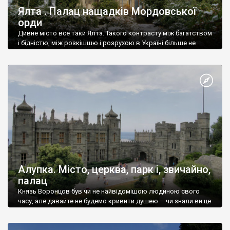
Ялта . Палац нащадків Мордовської
орди
Дивне місто все таки Ялта. Такого контрасту між багатством
і бідністю, між розкішшю і розрухою в Україні більше не
знайдеш.
Алупка. Місто, церква, парк і, звичайно,
палац
Князь Воронцов був чи не найвідомішою людиною свого
часу, але давайте не будемо кривити душею – чи знали ви це
прізвище до відвідин Алупки? Мабуть все таки ні.