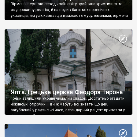
Вірменія першою серед країн світу прийняла християнство,
як державну релігію, й на подив багатьох пересічних
українців, які усіх кавказців вважають мусульманами, вірмени
є відданими вірянами Христа
Ялта. Грецька церква Феодора Тирона
Греки залишили Україні чималий спадок. Достатньо згадати
ніжинські огірочки – ви ж мабуть всі знаєте, що цей,
загублений у радянські часи, легендарний рецепт привезли у
Ніжин греки?