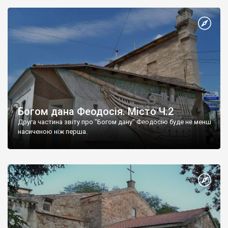
Богом дана Феодосія. Місто Ч.2
Друга частина звіту про "Богом дану" Феодосію буде не менш
насиченою ніж перша.