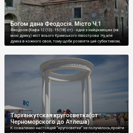
Богом дана Феодосія. Місто Ч.1
Феодосія (Кафа-12 (13) -15 (18) ст) - одне з найцікавіших (на
мою думку) міст всього Кримського півострова .Ну,але
думка в кожного своя, тому щоби розвіяти цей субєктивізм,
запрошую відвідати це
Тарханкутская кругосветка(от
Черноморского до Атлеша)
К сожалению настоящей "кругосветки" не получилось,пройти