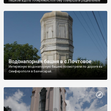
пешком вдоль побережья,поэтому совершали радиальные
вылазки из Оленевки.
Водонапорная башня в с.Почтовое
Интересную водонапорную башню посмотрели по дороге из
Симферополя в Бахчисарай.