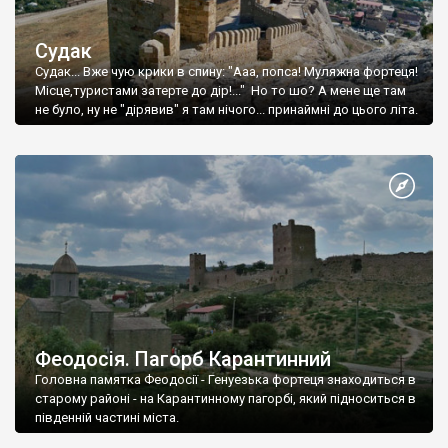
Судак
Судак... Вже чую крики в спину: "Ааа, попса! Муляжна фортеця!
Місце,туристами затерте до дір!..." Но то шо? А мене ще там
не було, ну не "дірявив" я там нічого... принаймні до цього літа.
Феодосія. Пагорб Карантинний
Головна памятка Феодосії - Генуезька фортеця знаходиться в
старому районі - на Карантинному пагорбі, який підноситься в
південній частині міста.