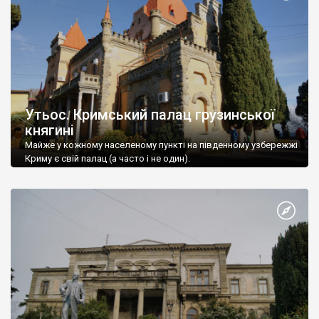
Утьос. Кримський палац грузинської
княгині
Майже у кожному населеному пункті на південному узбережжі
Криму є свій палац (а часто і не один).