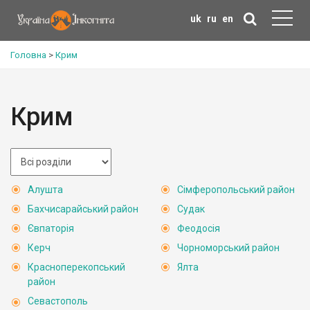
uk
ru
en
Головна
>
Крим
Крим
Алушта
Сімферопольський район
Бахчисарайський район
Судак
Євпаторія
Феодосія
Керч
Чорноморський район
Красноперекопський
Ялта
район
Севастополь