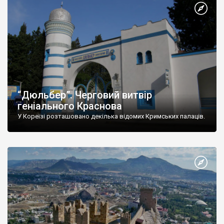
“Дюльбер”. Черговий витвір
геніального Краснова
У Кореїзі розташовано декілька відомих Кримських палаців.