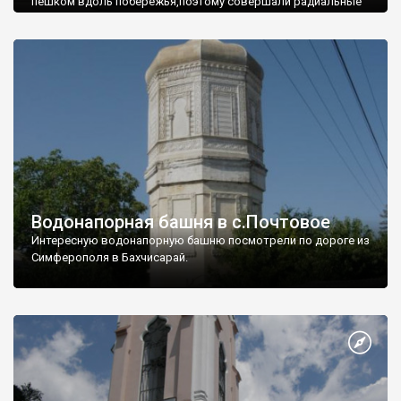
пешком вдоль побережья,поэтому совершали радиальные
вылазки из Оленевки.
Водонапорная башня в с.Почтовое
Интересную водонапорную башню посмотрели по дороге из
Симферополя в Бахчисарай.