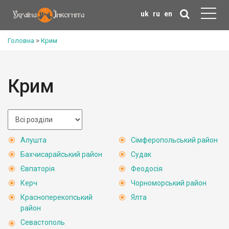
uk
ru
en
Головна
>
Крим
Крим
Алушта
Сімферопольський район
Бахчисарайський район
Судак
Євпаторія
Феодосія
Керч
Чорноморський район
Красноперекопський
Ялта
район
Севастополь