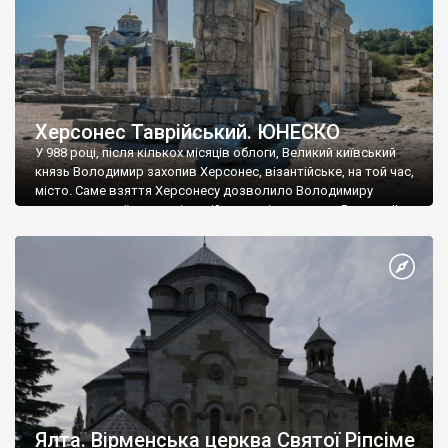
Херсонес Таврійський. ЮНЕСКО
У 988 році, після кількох місяців облоги, Великий київський
князь Володимир захопив Херсонес, візантійське, на той час,
місто. Саме взяття Херсонесу дозволило Володимиру
диктувати свої умови візантійському імператору Василю ІІ, та
одружитися з його дочкою Ганною. Цього ж року, в
Херсонесі Володимир-язичник, став Василем-християнином.
А потім було Хрещення Русі. На честь Херсонесу Таврійського
названо місто […]
Ялта. Вірменська церква Святої Ріпсіме