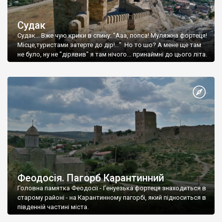
Судак
Судак... Вже чую крики в спину: "Ааа, попса! Муляжна фортеця!
Місце,туристами затерте до дір!..." Но то шо? А мене ще там
не було, ну не "дірявив" я там нічого... принаймні до цього літа.
Феодосія. Пагорб Карантинний
Головна памятка Феодосії - Генуезька фортеця знаходиться в
старому районі - на Карантинному пагорбі, який підноситься в
південній частині міста.