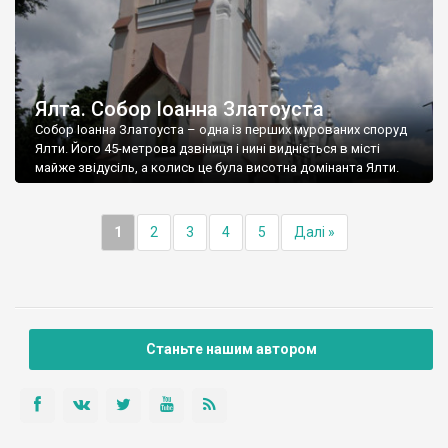
Ялта. Собор Іоанна Златоуста
Собор Іоанна Златоуста – одна із перших мурованих споруд
Ялти. Його 45-метрова дзвіниця і нині видніється в місті
майже звідусіль, а колись це була висотна домінанта Ялти.
1
2
3
4
5
Далі »
Станьте нашим автором