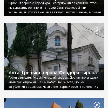
Вірменія першою серед країн світу прийняла християнство,
як державну релігію, й на подив багатьох пересічних
українців, які усіх кавказців вважають мусульманами, вірмени
є відданими вірянами Христа
Ялта. Грецька церква Феодора Тирона
Греки залишили Україні чималий спадок. Достатньо згадати
ніжинські огірочки – ви ж мабуть всі знаєте, що цей,
загублений у радянські часи, легендарний рецепт привезли у
Ніжин греки?