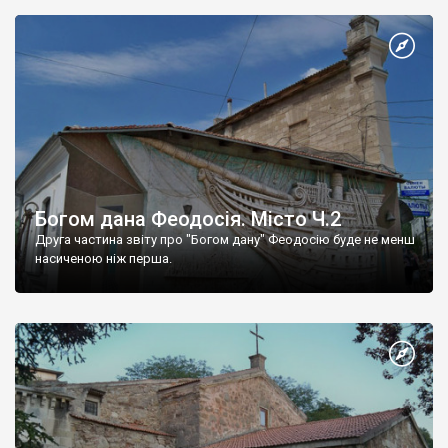
Богом дана Феодосія. Місто Ч.2
Друга частина звіту про "Богом дану" Феодосію буде не менш
насиченою ніж перша.