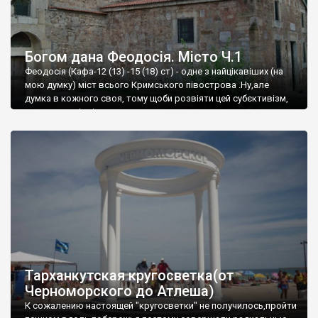
Богом дана Феодосія. Місто Ч.1
Феодосія (Кафа-12 (13) -15 (18) ст) - одне з найцікавіших (на
мою думку) міст всього Кримського півострова .Ну,але
думка в кожного своя, тому щоби розвіяти цей субєктивізм,
запрошую відвідати це
Тарханкутская кругосветка(от
Черноморского до Атлеша)
К сожалению настоящей "кругосветки" не получилось,пройти