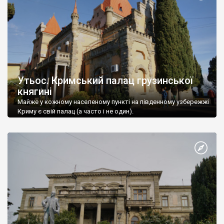
Утьос. Кримський палац грузинської
княгині
Майже у кожному населеному пункті на південному узбережжі
Криму є свій палац (а часто і не один).