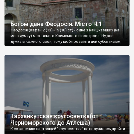
Богом дана Феодосія. Місто Ч.1
Феодосія (Кафа-12 (13) -15 (18) ст) - одне з найцікавіших (на
мою думку) міст всього Кримського півострова .Ну,але
думка в кожного своя, тому щоби розвіяти цей субєктивізм,
запрошую відвідати це
Тарханкутская кругосветка(от
Черноморского до Атлеша)
К сожалению настоящей "кругосветки" не получилось,пройти