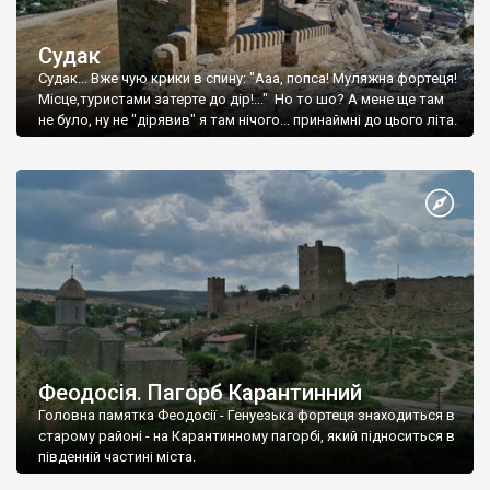
Судак
Судак... Вже чую крики в спину: "Ааа, попса! Муляжна фортеця!
Місце,туристами затерте до дір!..." Но то шо? А мене ще там
не було, ну не "дірявив" я там нічого... принаймні до цього літа.
Феодосія. Пагорб Карантинний
Головна памятка Феодосії - Генуезька фортеця знаходиться в
старому районі - на Карантинному пагорбі, який підноситься в
південній частині міста.