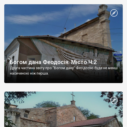
Богом дана Феодосія. Місто Ч.2
Друга частина звіту про "Богом дану" Феодосію буде не менш
насиченою ніж перша.