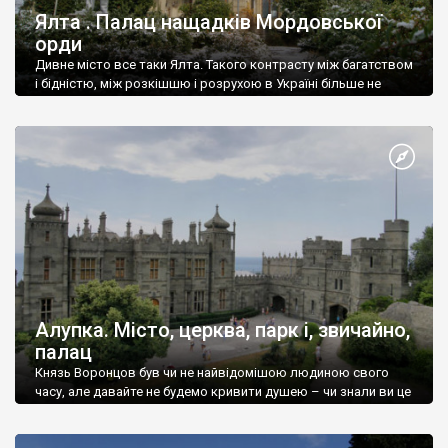
Ялта . Палац нащадків Мордовської
орди
Дивне місто все таки Ялта. Такого контрасту між багатством
і бідністю, між розкішшю і розрухою в Україні більше не
знайдеш.
Алупка. Місто, церква, парк і, звичайно,
палац
Князь Воронцов був чи не найвідомішою людиною свого
часу, але давайте не будемо кривити душею – чи знали ви це
прізвище до відвідин Алупки? Мабуть все таки ні.