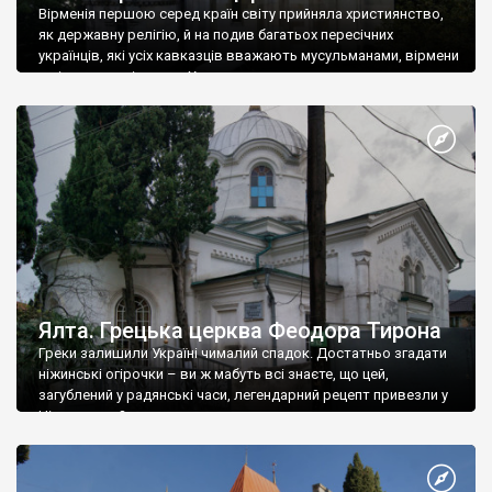
Вірменія першою серед країн світу прийняла християнство,
як державну релігію, й на подив багатьох пересічних
українців, які усіх кавказців вважають мусульманами, вірмени
є відданими вірянами Христа
Ялта. Грецька церква Феодора Тирона
Греки залишили Україні чималий спадок. Достатньо згадати
ніжинські огірочки – ви ж мабуть всі знаєте, що цей,
загублений у радянські часи, легендарний рецепт привезли у
Ніжин греки?