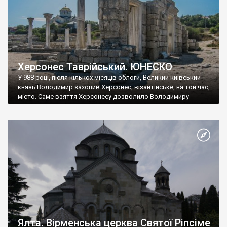
Херсонес Таврійський. ЮНЕСКО
У 988 році, після кількох місяців облоги, Великий київський
князь Володимир захопив Херсонес, візантійське, на той час,
місто. Саме взяття Херсонесу дозволило Володимиру
диктувати свої умови візантійському імператору Василю ІІ, та
одружитися з його дочкою Ганною. Цього ж року, в
Херсонесі Володимир-язичник, став Василем-християнином.
А потім було Хрещення Русі. На честь Херсонесу Таврійського
названо місто […]
Ялта. Вірменська церква Святої Ріпсіме