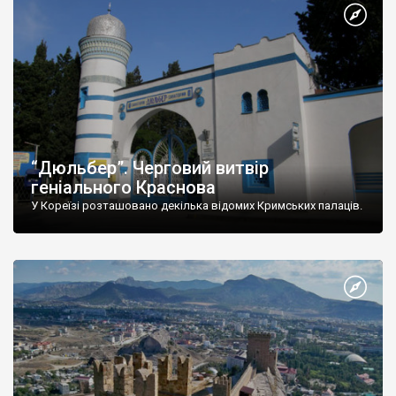
“Дюльбер”. Черговий витвір
геніального Краснова
У Кореїзі розташовано декілька відомих Кримських палаців.