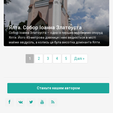
Ялта. Собор Іоанна Златоуста
Собор Іоанна Златоуста – одна із перших мурованих споруд
Ялти. Його 45-метрова дзвіниця і нині видніється в місті
майже звідусіль, а колись це була висотна домінанта Ялти.
1
2
3
4
5
Далі »
Станьте нашим автором