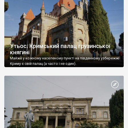
Утьос. Кримський палац грузинської
княгині
Майже у кожному населеному пункті на південному узбережжі
Криму є свій палац (а часто і не один).