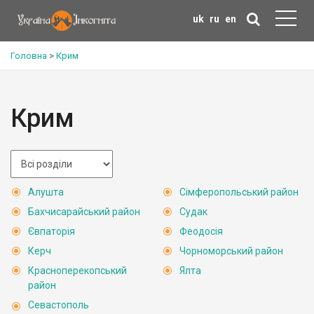
uk
ru
en
Головна
>
Крим
Крим
Алушта
Сімферопольський район
Бахчисарайський район
Судак
Євпаторія
Феодосія
Керч
Чорноморський район
Красноперекопський
Ялта
район
Севастополь