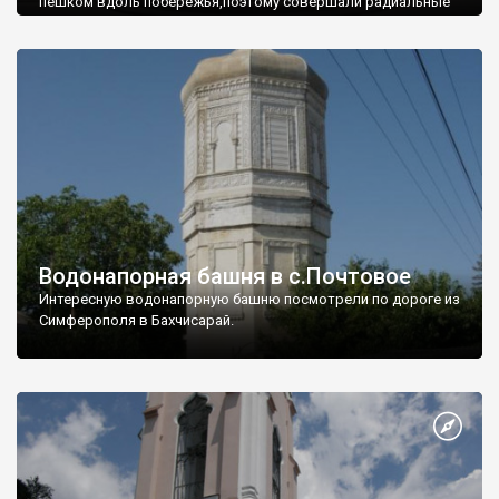
пешком вдоль побережья,поэтому совершали радиальные
вылазки из Оленевки.
Водонапорная башня в с.Почтовое
Интересную водонапорную башню посмотрели по дороге из
Симферополя в Бахчисарай.