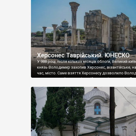
музею «Новгородський музей-заповідник» сотні арт
візантійської доби. Раритети викрадені з фондів об’
культурної спадщини ЮНЕСКО «Херсонеса Таврійсько
Офіційно – на виставку «Золото Візантії», але експер
влада в Україні вважають це лише […]
Херсонес Таврійський. ЮНЕСКО
У 988 році, після кількох місяців облоги, Великий киї
князь Володимир захопив Херсонес, візантійське, на
час, місто. Саме взяття Херсонесу дозволило Воло
диктувати свої умови візантійському імператору Вас
та одружитися з його дочкою Ганною. Цього ж року,
Херсонесі Володимир-язичник, став Василем-
християнином. А потім було Хрещення Русі. На честь
Херсонесу Таврійського названо місто […]