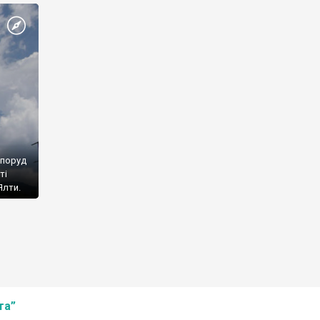
споруд
ті
Ялти.
та”