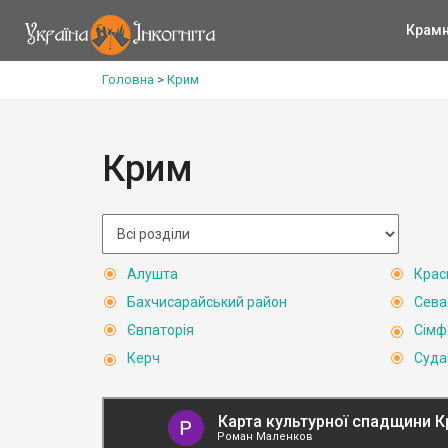
Крам
Головна
>
Крим
Крим
Алушта
Крас
Бахчисарайський район
Сева
Євпаторія
Сімф
Керч
Суда