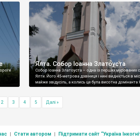
е
Ялта. Собор Іоанна Златоуста
ороге
Собор Іоанна Златоуста – одна із перших мурованих 
Ялти. Його 45-метрова дзвіниця і нині видніється в міс
майже звідусіль, а колись це була висотна домінанта 
2
3
4
5
Далі »
нас
Стати автором
Підтримати сайт “Україна Інкогні