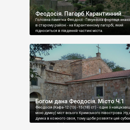
Феодосія. Пагорб Карантинний
Головна памятка Феодосії - Генуезька фортеця знах
в старому районі - на Карантинному пагорбі, який
підноситься в південній частині міста.
Богом дана Феодосія. Місто Ч.1
Феодосія (Кафа-12 (13) -15 (18) ст) - одне з найцікаві
мою думку) міст всього Кримського півострова .Ну,
думка в кожного своя, тому щоби розвіяти цей субєк
запрошую відвідати це