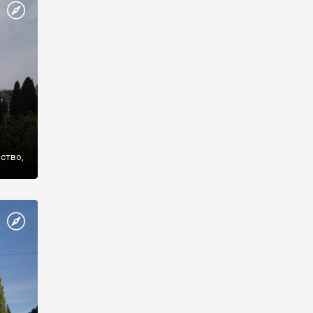
же
нство,