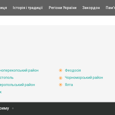
ниця
Історія і традиції
Регіони України
Закордон
Пам'
ноперекопський район
Феодосія
стополь
Чорноморський район
еропольський район
Ялта
к