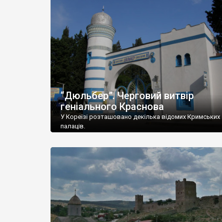
“Дюльбер”. Черговий витвір
геніального Краснова
У Кореїзі розташовано декілька відомих Кримських
палаців.