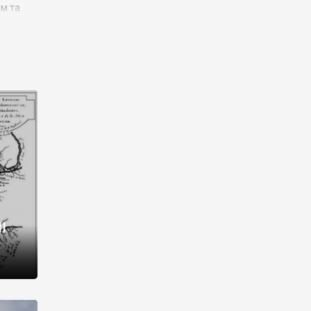
им та
ора і
є
го типу,
ей-
рний
ста:
 райони
від 2
I
і,
рукти,
 котрі