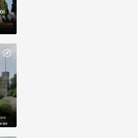
ої
ого
и ви