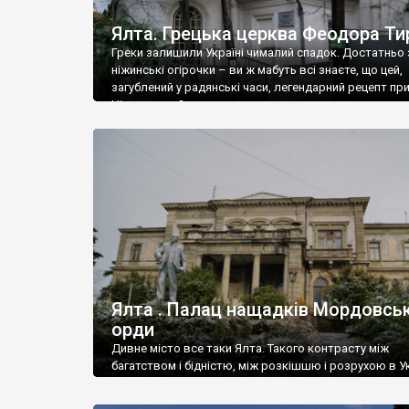
Ялта. Грецька церква Феодора Ти
Греки залишили Україні чималий спадок. Достатньо 
ніжинські огірочки – ви ж мабуть всі знаєте, що цей,
загублений у радянські часи, легендарний рецепт пр
Ніжин греки?
Ялта . Палац нащадків Мордовськ
орди
Дивне місто все таки Ялта. Такого контрасту між
багатством і бідністю, між розкішшю і розрухою в Ук
більше не знайдеш.