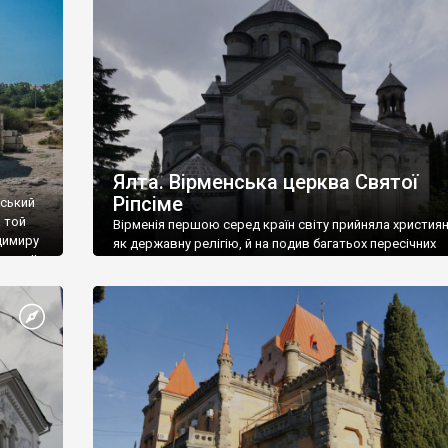
ефактів
називаються «повстяками» (postaki)…” “Вино. Крим
єкту
виробляє відмінне вино і його вдосталь: воно все ду
го».
легке біле і дуже […]
ти та
Ялта. Вірменська церква Святої
Ріпсіме
вський
 той
Вірменія першою серед країн світу прийняла христия
димиру
як державну релігію, й на подив багатьох пересічних
илю ІІ,
українців, які усіх кавказців вважають мусульманами,
 в
вірмени є відданими вірянами Христа