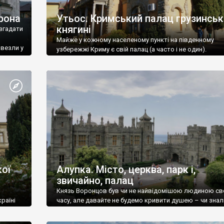
рона
Утьос. Кримський палац грузинськ
княгині
згадати
Майже у кожному населеному пункті на південному
ивезли у
узбережжі Криму є свій палац (а часто і не один).
ої
Алупка. Місто, церква, парк і,
звичайно, палац
Князь Воронцов був чи не найвідомішою людиною св
раїні
часу, але давайте не будемо кривити душею – чи знал
це прізвище до відвідин Алупки? Мабуть все таки ні.