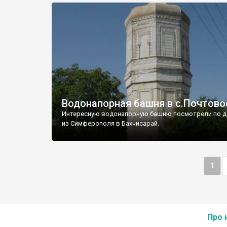
Водонапорная башня в с.Почтово
Интересную водонапорную башню посмотрели по д
из Симферополя в Бахчисарай.
1
Про 