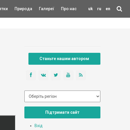
ятки
Природа
Галереї
Про нас
uk
ru
en
Станьте нашим автором
Підтримати сайт
Вхід