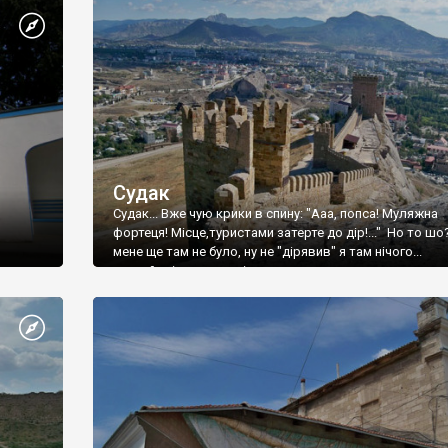
Судак
Судак... Вже чую крики в спину: "Ааа, попса! Муляжна
фортеця! Місце,туристами затерте до дір!..." Но то шо
мене ще там не було, ну не "дірявив" я там нічого...
принаймні до цього літа.