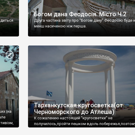
Богом дана Феодосія. Місто Ч.2
одиться
Друга частина звіту про "Богом дану" Феодосію буде 
менш насиченою ніж перша.
Тарханкутская кругосветка(от
Черноморского до Атлеша)
ших (на
але
К сожалению настоящей "кругосветки" не
тивізм,
получилось,пройти пешком вдоль побережья,поэтом
совершали радиальные вылазки из Оленевки.