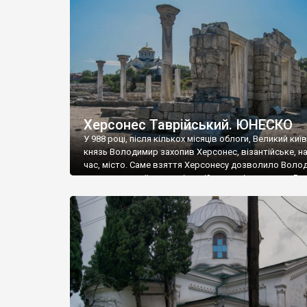
музею «Новгородський музей-заповідник» сотні арт
візантійської доби. Раритети викрадені з фондів об’
культурної спадщини ЮНЕСКО «Херсонеса Таврійсько
Офіційно – на виставку «Золото Візантії», але експер
влада в Україні вважають це лише […]
Херсонес Таврійський. ЮНЕСКО
У 988 році, після кількох місяців облоги, Великий киї
князь Володимир захопив Херсонес, візантійське, на
час, місто. Саме взяття Херсонесу дозволило Воло
диктувати свої умови візантійському імператору Вас
та одружитися з його дочкою Ганною. Цього ж року,
Херсонесі Володимир-язичник, став Василем-
християнином. А потім було Хрещення Русі. На честь
Херсонесу Таврійського названо місто […]