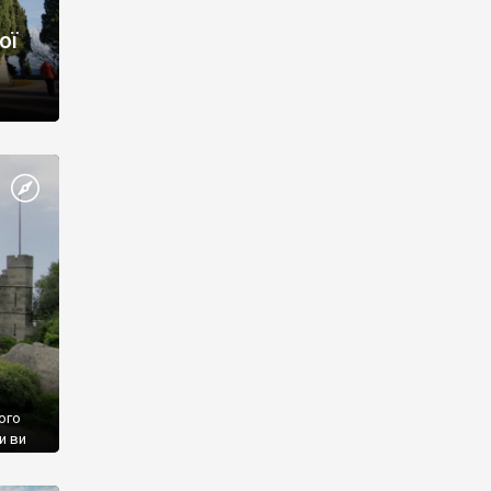
ої
ого
и ви