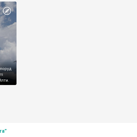
споруд
ті
Ялти.
та”