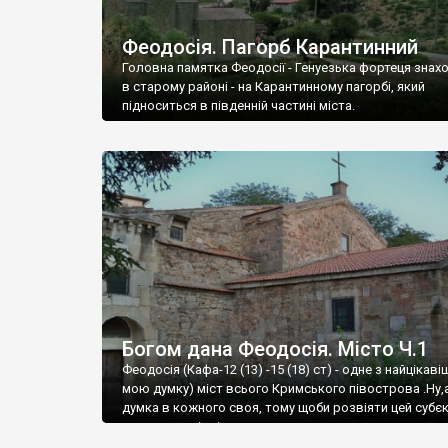
Феодосія. Пагорб Карантинний
Головна памятка Феодосії - Генуезька фортеця знах
в старому районі - на Карантинному пагорбі, який
підноситься в південній частині міста.
Богом дана Феодосія. Місто Ч.1
Феодосія (Кафа-12 (13) -15 (18) ст) - одне з найцікаві
мою думку) міст всього Кримського півострова .Ну,
думка в кожного своя, тому щоби розвіяти цей субєк
запрошую відвідати це