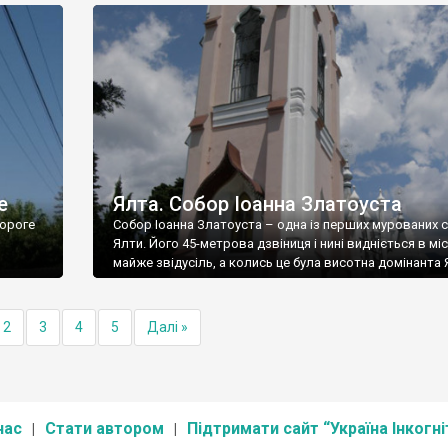
е
Ялта. Собор Іоанна Златоуста
ороге
Собор Іоанна Златоуста – одна із перших мурованих 
Ялти. Його 45-метрова дзвіниця і нині видніється в міс
майже звідусіль, а колись це була висотна домінанта 
2
3
4
5
Далі »
нас
Стати автором
Підтримати сайт “Україна Інкогні