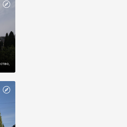
же
нство,