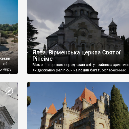
ефактів
називаються «повстяками» (postaki)…” “Вино. Крим
єкту
виробляє відмінне вино і його вдосталь: воно все ду
го».
легке біле і дуже […]
ти та
Ялта. Вірменська церква Святої
Ріпсіме
вський
 той
Вірменія першою серед країн світу прийняла христия
димиру
як державну релігію, й на подив багатьох пересічних
илю ІІ,
українців, які усіх кавказців вважають мусульманами,
 в
вірмени є відданими вірянами Христа