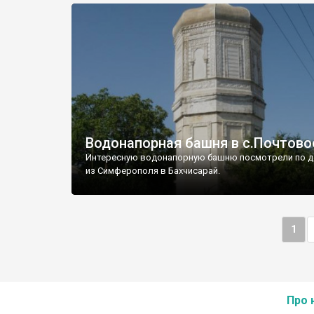
Водонапорная башня в с.Почтово
Интересную водонапорную башню посмотрели по д
из Симферополя в Бахчисарай.
1
Про 