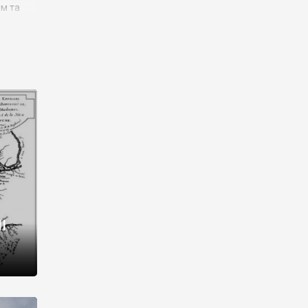
им та
ора і
є
го типу,
ей-
рний
ста:
 райони
від 2
I
і,
рукти,
 котрі