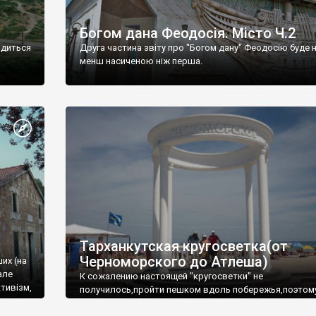
Богом дана Феодосія. Місто Ч.2
одиться
Друга частина звіту про "Богом дану" Феодосію буде 
менш насиченою ніж перша.
Тарханкутская кругосветка(от
Черноморского до Атлеша)
ших (на
але
К сожалению настоящей "кругосветки" не
тивізм,
получилось,пройти пешком вдоль побережья,поэтом
совершали радиальные вылазки из Оленевки.