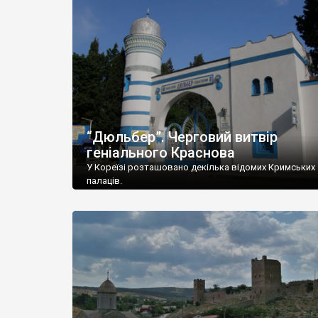
“Дюльбер”. Черговий витвір
геніального Краснова
У Кореїзі розташовано декілька відомих Кримських
палаців.