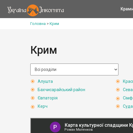
Крам
Головна
>
Крим
Крим
Алушта
Крас
Бахчисарайський район
Сева
Євпаторія
Сімф
Керч
Суда