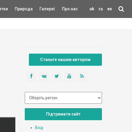
ятки
Природа
Галереї
Про нас
uk
ru
en
Станьте нашим автором
Підтримати сайт
Вхід