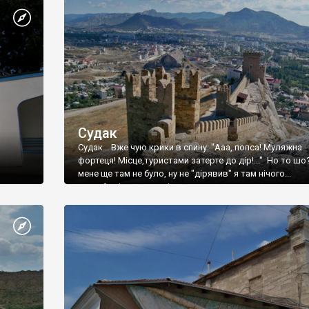
Судак
Судак... Вже чую крики в спину: "Ааа, попса! Муляжна
фортеця! Місце,туристами затерте до дір!..." Но то шо
мене ще там не було, ну не "дірявив" я там нічого...
принаймні до цього літа.