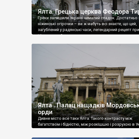
Ялта. Грецька церква Феодора Ти
Греки залишили Україні чималий спадок. Достатньо 
ніжинські огірочки – ви ж мабуть всі знаєте, що цей,
загублений у радянські часи, легендарний рецепт пр
Ніжин греки?
Ялта . Палац нащадків Мордовськ
орди
Дивне місто все таки Ялта. Такого контрасту між
багатством і бідністю, між розкішшю і розрухою в Ук
більше не знайдеш.