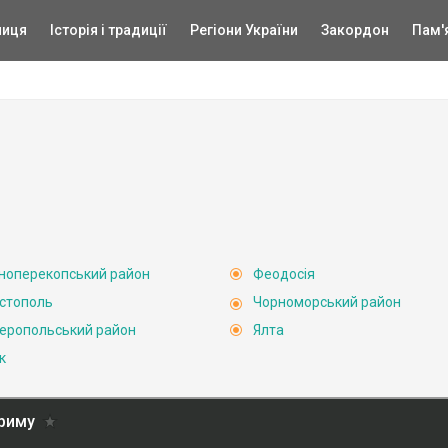
ниця
Історія і традиції
Регіони України
Закордон
Пам'
ноперекопський район
Феодосія
стополь
Чорноморський район
еропольський район
Ялта
к