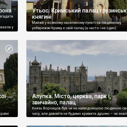
рона
Утьос. Кримський палац грузинськ
княгині
згадати
Майже у кожному населеному пункті на південному
ивезли у
узбережжі Криму є свій палац (а часто і не один).
ої
Алупка. Місто, церква, парк і,
звичайно, палац
Князь Воронцов був чи не найвідомішою людиною св
раїні
часу, але давайте не будемо кривити душею – чи знал
це прізвище до відвідин Алупки? Мабуть все таки ні.