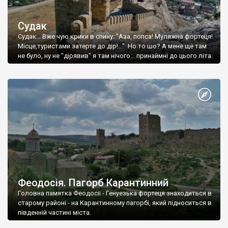
Судак
Судак... Вже чую крики в спину: "Ааа, попса! Муляжна фортеця!
Місце,туристами затерте до дір!..." Но то шо? А мене ще там
не було, ну не "дірявив" я там нічого... принаймні до цього літа.
Феодосія. Пагорб Карантинний
Головна памятка Феодосії - Генуезька фортеця знаходиться в
старому районі - на Карантинному пагорбі, який підноситься в
південній частині міста.