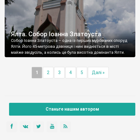
Ялта. Собор Іоанна Златоуста
Собор Іоанна Златоуста – одна із перших мурованих споруд
Ялти. Його 45-метрова дзвіниця і нині видніється в місті
майже звідусіль, а колись це була висотна домінанта Ялти.
1
2
3
4
5
Далі »
Станьте нашим автором