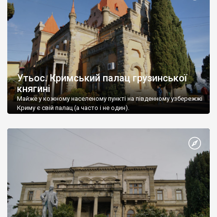
Утьос. Кримський палац грузинської
княгині
Майже у кожному населеному пункті на південному узбережжі
Криму є свій палац (а часто і не один).