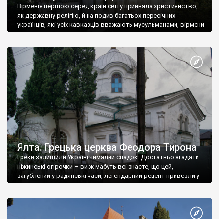
Вірменія першою серед країн світу прийняла християнство,
як державну релігію, й на подив багатьох пересічних
українців, які усіх кавказців вважають мусульманами, вірмени
є відданими вірянами Христа
Ялта. Грецька церква Феодора Тирона
Греки залишили Україні чималий спадок. Достатньо згадати
ніжинські огірочки – ви ж мабуть всі знаєте, що цей,
загублений у радянські часи, легендарний рецепт привезли у
Ніжин греки?