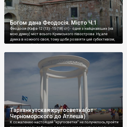
Богом дана Феодосія. Місто Ч.1
Феодосія (Кафа-12 (13) -15 (18) ст) - одне з найцікавіших (на
мою думку) міст всього Кримського півострова .Ну,але
думка в кожного своя, тому щоби розвіяти цей субєктивізм,
запрошую відвідати це
Тарханкутская кругосветка(от
Черноморского до Атлеша)
К сожалению настоящей "кругосветки" не получилось,пройти