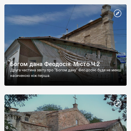
Богом дана Феодосія. Місто Ч.2
Друга частина звіту про "Богом дану" Феодосію буде не менш
насиченою ніж перша.