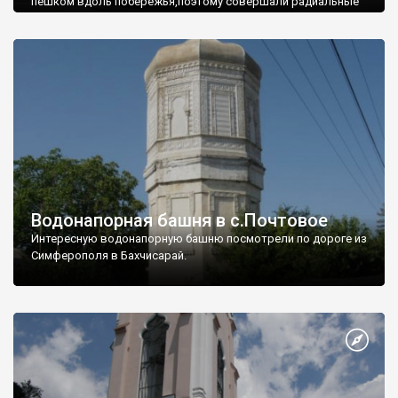
пешком вдоль побережья,поэтому совершали радиальные
вылазки из Оленевки.
Водонапорная башня в с.Почтовое
Интересную водонапорную башню посмотрели по дороге из
Симферополя в Бахчисарай.