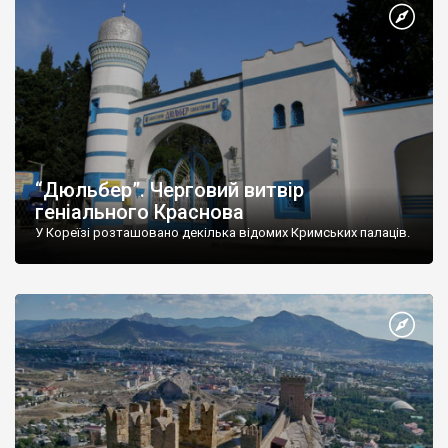
“Дюльбер”. Черговий витвір
геніального Краснова
У Кореїзі розташовано декілька відомих Кримських палаців.