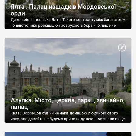
Ялта . Палац нащадків Мордовської
орди
Дивне місто все таки Ялта. Такого контрасту між багатством
і бідністю, між розкішшю і розрухою в Україні більше не
знайдеш.
Алупка. Місто, церква, парк і, звичайно,
палац
Князь Воронцов був чи не найвідомішою людиною свого
часу, але давайте не будемо кривити душею – чи знали ви це
прізвище до відвідин Алупки? Мабуть все таки ні.