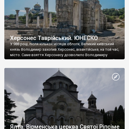
Херсонес Таврійський. ЮНЕСКО
У 988 році, після кількох місяців облоги, Великий київський
князь Володимир захопив Херсонес, візантійське, на той час,
місто. Саме взяття Херсонесу дозволило Володимиру
диктувати свої умови візантійському імператору Василю ІІ, та
одружитися з його дочкою Ганною. Цього ж року, в
Херсонесі Володимир-язичник, став Василем-християнином.
А потім було Хрещення Русі. На честь Херсонесу Таврійського
названо місто […]
Ялта. Вірменська церква Святої Ріпсіме