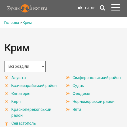
uk
ru
en
Головна
>
Крим
Крим
Алушта
Сімферопольський район
Бахчисарайський район
Судак
Євпаторія
Феодосія
Керч
Чорноморський район
Красноперекопський
Ялта
район
Севастополь