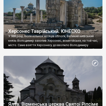
Херсонес Таврійський. ЮНЕСКО
У 988 році, після кількох місяців облоги, Великий київський
князь Володимир захопив Херсонес, візантійське, на той час,
місто. Саме взяття Херсонесу дозволило Володимиру
диктувати свої умови візантійському імператору Василю ІІ, та
одружитися з його дочкою Ганною. Цього ж року, в
Херсонесі Володимир-язичник, став Василем-християнином.
А потім було Хрещення Русі. На честь Херсонесу Таврійського
названо місто […]
Ялта. Вірменська церква Святої Ріпсіме