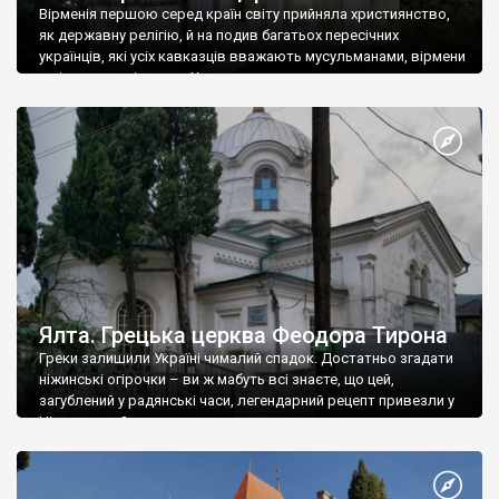
Вірменія першою серед країн світу прийняла християнство,
як державну релігію, й на подив багатьох пересічних
українців, які усіх кавказців вважають мусульманами, вірмени
є відданими вірянами Христа
Ялта. Грецька церква Феодора Тирона
Греки залишили Україні чималий спадок. Достатньо згадати
ніжинські огірочки – ви ж мабуть всі знаєте, що цей,
загублений у радянські часи, легендарний рецепт привезли у
Ніжин греки?