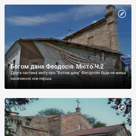
Богом дана Феодосія. Місто Ч.2
Друга частина звіту про "Богом дану" Феодосію буде не менш
насиченою ніж перша.