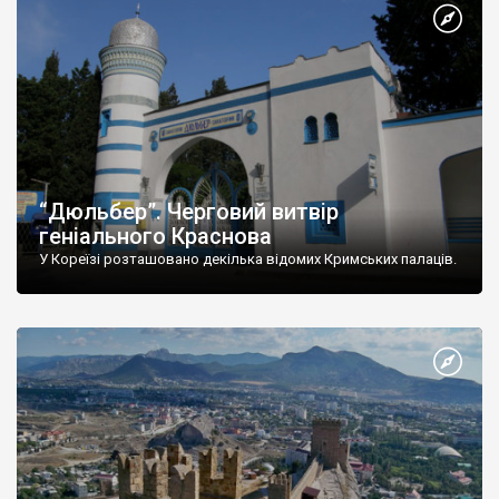
“Дюльбер”. Черговий витвір
геніального Краснова
У Кореїзі розташовано декілька відомих Кримських палаців.