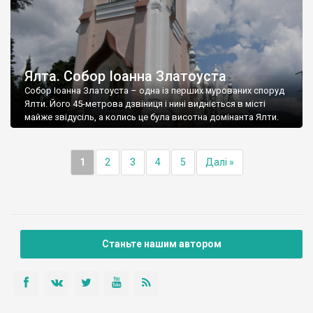
Ялта. Собор Іоанна Златоуста
Собор Іоанна Златоуста – одна із перших мурованих споруд
Ялти. Його 45-метрова дзвіниця і нині видніється в місті
майже звідусіль, а колись це була висотна домінанта Ялти.
1
2
3
4
5
Далі »
Станьте нашим автором