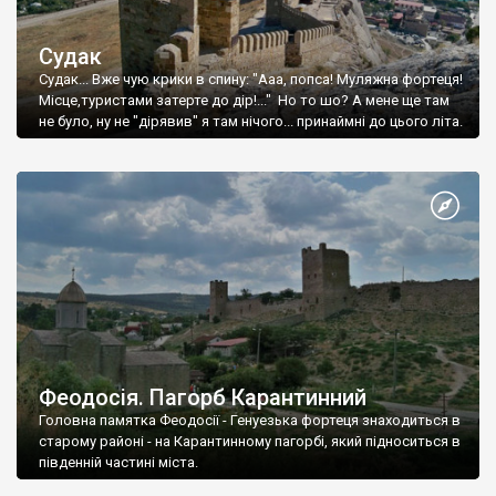
Судак
Судак... Вже чую крики в спину: "Ааа, попса! Муляжна фортеця!
Місце,туристами затерте до дір!..." Но то шо? А мене ще там
не було, ну не "дірявив" я там нічого... принаймні до цього літа.
Феодосія. Пагорб Карантинний
Головна памятка Феодосії - Генуезька фортеця знаходиться в
старому районі - на Карантинному пагорбі, який підноситься в
південній частині міста.