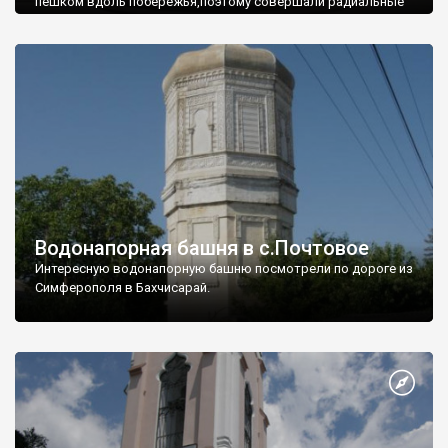
пешком вдоль побережья,поэтому совершали радиальные
вылазки из Оленевки.
Водонапорная башня в с.Почтовое
Интересную водонапорную башню посмотрели по дороге из
Симферополя в Бахчисарай.