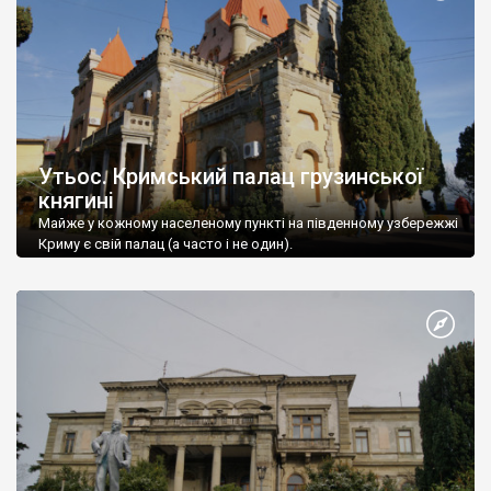
Утьос. Кримський палац грузинської
княгині
Майже у кожному населеному пункті на південному узбережжі
Криму є свій палац (а часто і не один).