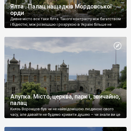
Ялта . Палац нащадків Мордовської
орди
Дивне місто все таки Ялта. Такого контрасту між багатством
і бідністю, між розкішшю і розрухою в Україні більше не
знайдеш.
Алупка. Місто, церква, парк і, звичайно,
палац
Князь Воронцов був чи не найвідомішою людиною свого
часу, але давайте не будемо кривити душею – чи знали ви це
прізвище до відвідин Алупки? Мабуть все таки ні.