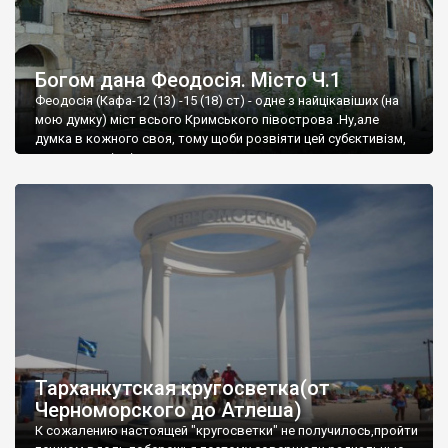
Богом дана Феодосія. Місто Ч.1
Феодосія (Кафа-12 (13) -15 (18) ст) - одне з найцікавіших (на
мою думку) міст всього Кримського півострова .Ну,але
думка в кожного своя, тому щоби розвіяти цей субєктивізм,
запрошую відвідати це
Тарханкутская кругосветка(от
Черноморского до Атлеша)
К сожалению настоящей "кругосветки" не получилось,пройти