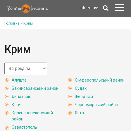
uk
ru
en
Головна
>
Крим
Крим
Алушта
Сімферопольський район
Бахчисарайський район
Судак
Євпаторія
Феодосія
Керч
Чорноморський район
Красноперекопський
Ялта
район
Севастополь