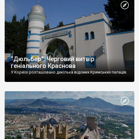
“Дюльбер”. Черговий витвір
геніального Краснова
У Кореїзі розташовано декілька відомих Кримських палаців.