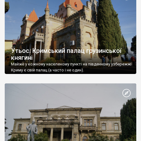
Утьос. Кримський палац грузинської
княгині
Майже у кожному населеному пункті на південному узбережжі
Криму є свій палац (а часто і не один).