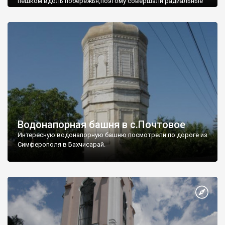
пешком вдоль побережья,поэтому совершали радиальные
вылазки из Оленевки.
Водонапорная башня в с.Почтовое
Интересную водонапорную башню посмотрели по дороге из
Симферополя в Бахчисарай.