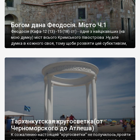
Богом дана Феодосія. Місто Ч.1
Феодосія (Кафа-12 (13) -15 (18) ст) - одне з найцікавіших (на
мою думку) міст всього Кримського півострова .Ну,але
думка в кожного своя, тому щоби розвіяти цей субєктивізм,
запрошую відвідати це
Тарханкутская кругосветка(от
Черноморского до Атлеша)
К сожалению настоящей "кругосветки" не получилось,пройти