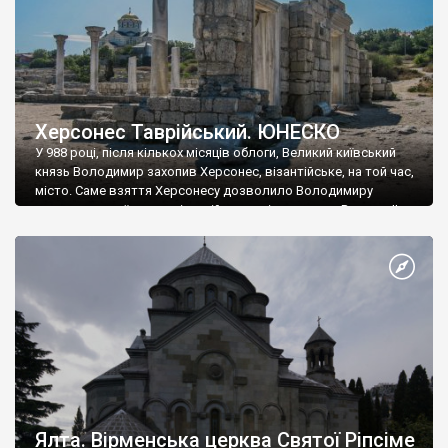
Херсонес Таврійський. ЮНЕСКО
У 988 році, після кількох місяців облоги, Великий київський
князь Володимир захопив Херсонес, візантійське, на той час,
місто. Саме взяття Херсонесу дозволило Володимиру
диктувати свої умови візантійському імператору Василю ІІ, та
одружитися з його дочкою Ганною. Цього ж року, в
Херсонесі Володимир-язичник, став Василем-християнином.
А потім було Хрещення Русі. На честь Херсонесу Таврійського
названо місто […]
Ялта. Вірменська церква Святої Ріпсіме