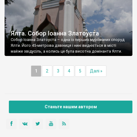
Ялта. Собор Іоанна Златоуста
Собор Іоанна Златоуста – одна із перших мурованих споруд
Ялти. Його 45-метрова дзвіниця і нині видніється в місті
майже звідусіль, а колись це була висотна домінанта Ялти.
1
2
3
4
5
Далі »
Станьте нашим автором