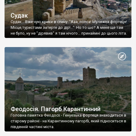
Судак
Судак... Вже чую крики в спину: "Ааа, попса! Муляжна фортеця!
Місце,туристами затерте до дір!..." Но то шо? А мене ще там
не було, ну не "дірявив" я там нічого... принаймні до цього літа.
Феодосія. Пагорб Карантинний
Головна памятка Феодосії - Генуезька фортеця знаходиться в
старому районі - на Карантинному пагорбі, який підноситься в
південній частині міста.