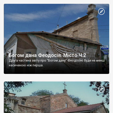
Богом дана Феодосія. Місто Ч.2
Друга частина звіту про "Богом дану" Феодосію буде не менш
насиченою ніж перша.