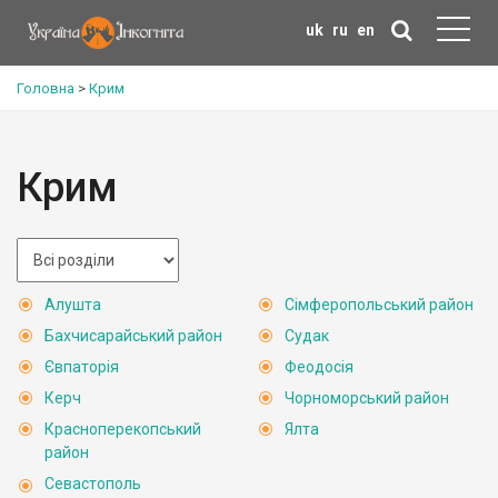
uk
ru
en
Головна
>
Крим
Крим
Алушта
Сімферопольський район
Бахчисарайський район
Судак
Євпаторія
Феодосія
Керч
Чорноморський район
Красноперекопський
Ялта
район
Севастополь