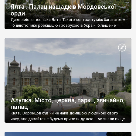
Ялта . Палац нащадків Мордовської
орди
Дивне місто все таки Ялта. Такого контрасту між багатством
і бідністю, між розкішшю і розрухою в Україні більше не
знайдеш.
Алупка. Місто, церква, парк і, звичайно,
палац
Князь Воронцов був чи не найвідомішою людиною свого
часу, але давайте не будемо кривити душею – чи знали ви це
прізвище до відвідин Алупки? Мабуть все таки ні.