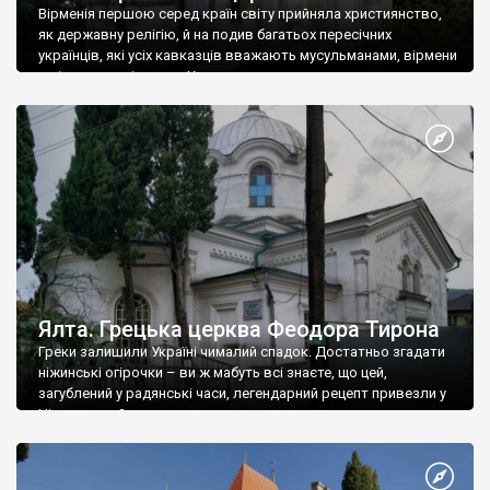
Вірменія першою серед країн світу прийняла християнство,
як державну релігію, й на подив багатьох пересічних
українців, які усіх кавказців вважають мусульманами, вірмени
є відданими вірянами Христа
Ялта. Грецька церква Феодора Тирона
Греки залишили Україні чималий спадок. Достатньо згадати
ніжинські огірочки – ви ж мабуть всі знаєте, що цей,
загублений у радянські часи, легендарний рецепт привезли у
Ніжин греки?