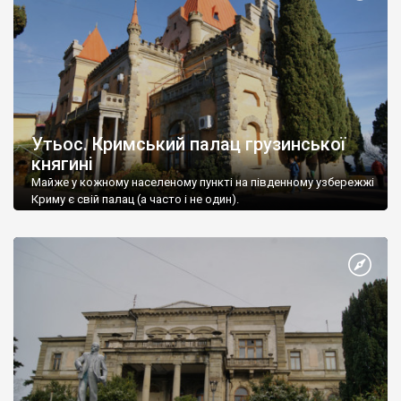
Утьос. Кримський палац грузинської
княгині
Майже у кожному населеному пункті на південному узбережжі
Криму є свій палац (а часто і не один).