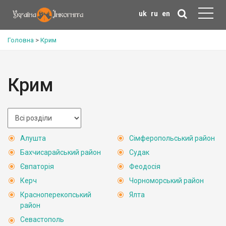
uk
ru
en
Головна
>
Крим
Крим
Алушта
Сімферопольський район
Бахчисарайський район
Судак
Євпаторія
Феодосія
Керч
Чорноморський район
Красноперекопський
Ялта
район
Севастополь