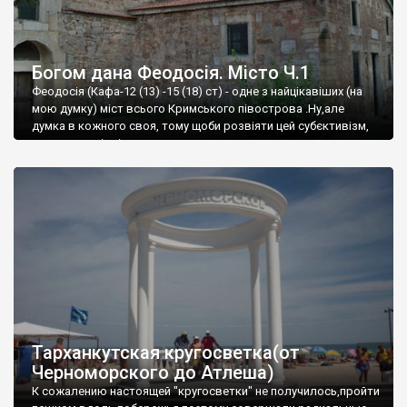
Богом дана Феодосія. Місто Ч.1
Феодосія (Кафа-12 (13) -15 (18) ст) - одне з найцікавіших (на
мою думку) міст всього Кримського півострова .Ну,але
думка в кожного своя, тому щоби розвіяти цей субєктивізм,
запрошую відвідати це
Тарханкутская кругосветка(от
Черноморского до Атлеша)
К сожалению настоящей "кругосветки" не получилось,пройти