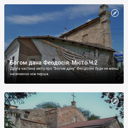
Богом дана Феодосія. Місто Ч.2
Друга частина звіту про "Богом дану" Феодосію буде не менш
насиченою ніж перша.