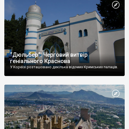
“Дюльбер”. Черговий витвір
геніального Краснова
У Кореїзі розташовано декілька відомих Кримських палаців.