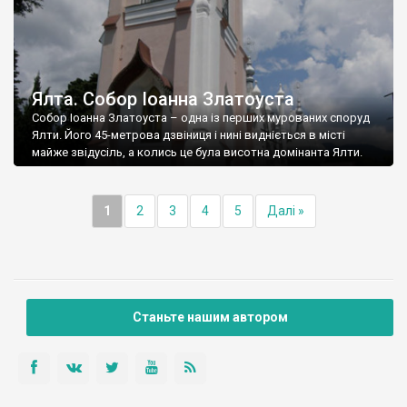
Ялта. Собор Іоанна Златоуста
Собор Іоанна Златоуста – одна із перших мурованих споруд
Ялти. Його 45-метрова дзвіниця і нині видніється в місті
майже звідусіль, а колись це була висотна домінанта Ялти.
1
2
3
4
5
Далі »
Станьте нашим автором