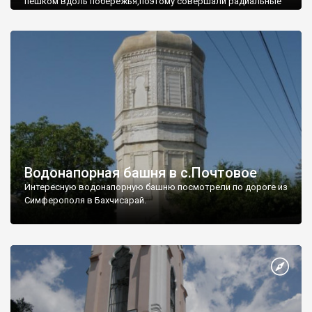
пешком вдоль побережья,поэтому совершали радиальные
вылазки из Оленевки.
Водонапорная башня в с.Почтовое
Интересную водонапорную башню посмотрели по дороге из
Симферополя в Бахчисарай.