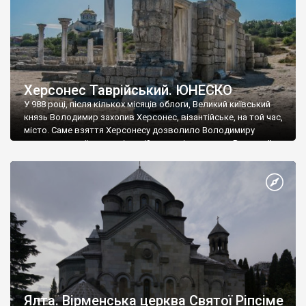
Херсонес Таврійський. ЮНЕСКО
У 988 році, після кількох місяців облоги, Великий київський
князь Володимир захопив Херсонес, візантійське, на той час,
місто. Саме взяття Херсонесу дозволило Володимиру
диктувати свої умови візантійському імператору Василю ІІ, та
одружитися з його дочкою Ганною. Цього ж року, в
Херсонесі Володимир-язичник, став Василем-християнином.
А потім було Хрещення Русі. На честь Херсонесу Таврійського
названо місто […]
Ялта. Вірменська церква Святої Ріпсіме