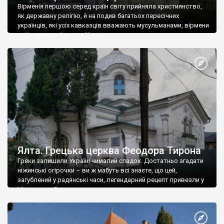
Вірменія першою серед країн світу прийняла християнство,
як державну релігію, й на подив багатьох пересічних
українців, які усіх кавказців вважають мусульманами, вірмени
є відданими вірянами Христа
Ялта. Грецька церква Феодора Тирона
Греки залишили Україні чималий спадок. Достатньо згадати
ніжинські огірочки – ви ж мабуть всі знаєте, що цей,
загублений у радянські часи, легендарний рецепт привезли у
Ніжин греки?