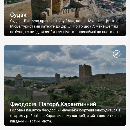
Судак
Судак... Вже чую крики в спину: "Ааа, попса! Муляжна фортеця!
Місце,туристами затерте до дір!..." Но то шо? А мене ще там
не було, ну не "дірявив" я там нічого... принаймні до цього літа.
Феодосія. Пагорб Карантинний
Головна памятка Феодосії - Генуезька фортеця знаходиться в
старому районі - на Карантинному пагорбі, який підноситься в
південній частині міста.