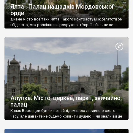
Ялта . Палац нащадків Мордовської
орди
Дивне місто все таки Ялта. Такого контрасту між багатством
і бідністю, між розкішшю і розрухою в Україні більше не
знайдеш.
Алупка. Місто, церква, парк і, звичайно,
палац
Князь Воронцов був чи не найвідомішою людиною свого
часу, але давайте не будемо кривити душею – чи знали ви це
прізвище до відвідин Алупки? Мабуть все таки ні.