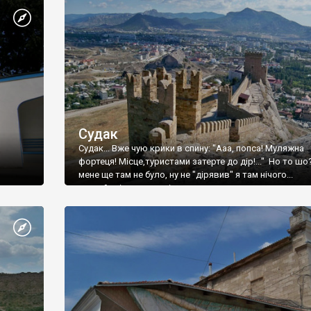
Судак
Судак... Вже чую крики в спину: "Ааа, попса! Муляжна
фортеця! Місце,туристами затерте до дір!..." Но то шо
мене ще там не було, ну не "дірявив" я там нічого...
принаймні до цього літа.