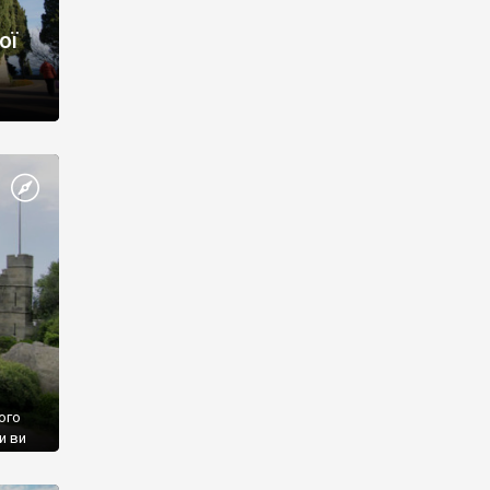
ої
ого
и ви