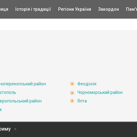
ниця
Історія і традиції
Регіони України
Закордон
Пам'
ноперекопський район
Феодосія
стополь
Чорноморський район
еропольський район
Ялта
к