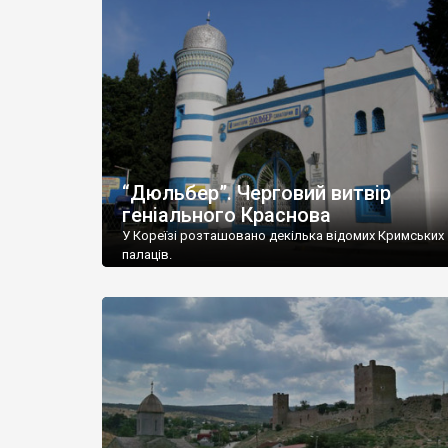
“Дюльбер”. Черговий витвір
геніального Краснова
У Кореїзі розташовано декілька відомих Кримських
палаців.