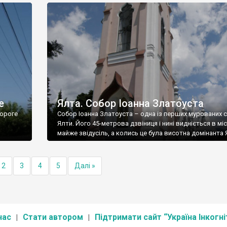
е
Ялта. Собор Іоанна Златоуста
ороге
Собор Іоанна Златоуста – одна із перших мурованих 
Ялти. Його 45-метрова дзвіниця і нині видніється в міс
майже звідусіль, а колись це була висотна домінанта 
2
3
4
5
Далі »
нас
Стати автором
Підтримати сайт “Україна Інкогні