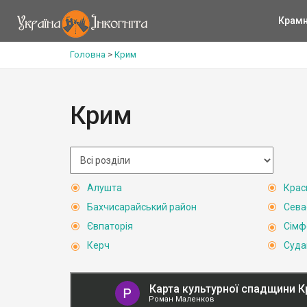
Крам
Головна
>
Крим
Крим
Алушта
Крас
Бахчисарайський район
Сева
Євпаторія
Сімф
Керч
Суда