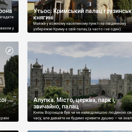
рона
Утьос. Кримський палац грузинськ
княгині
згадати
Майже у кожному населеному пункті на південному
ивезли у
узбережжі Криму є свій палац (а часто і не один).
ої
Алупка. Місто, церква, парк і,
звичайно, палац
Князь Воронцов був чи не найвідомішою людиною св
раїні
часу, але давайте не будемо кривити душею – чи знал
це прізвище до відвідин Алупки? Мабуть все таки ні.