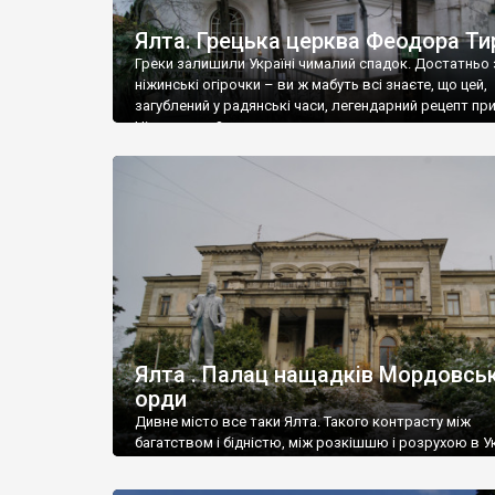
Ялта. Грецька церква Феодора Ти
Греки залишили Україні чималий спадок. Достатньо 
ніжинські огірочки – ви ж мабуть всі знаєте, що цей,
загублений у радянські часи, легендарний рецепт пр
Ніжин греки?
Ялта . Палац нащадків Мордовськ
орди
Дивне місто все таки Ялта. Такого контрасту між
багатством і бідністю, між розкішшю і розрухою в Ук
більше не знайдеш.