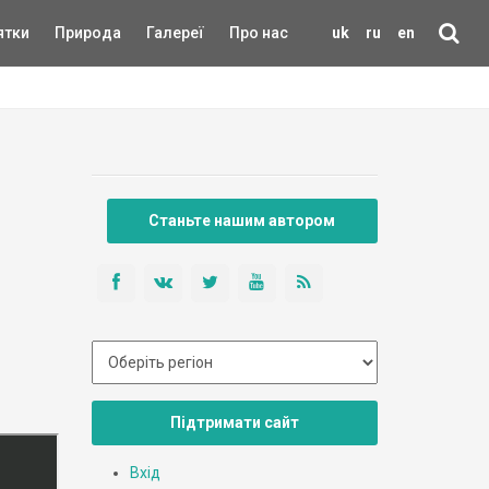
ятки
Природа
Галереї
Про нас
uk
ru
en
Станьте нашим автором
Підтримати сайт
Вхід