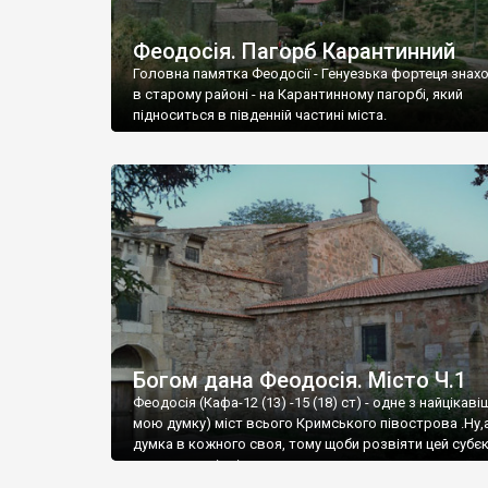
Феодосія. Пагорб Карантинний
Головна памятка Феодосії - Генуезька фортеця знах
в старому районі - на Карантинному пагорбі, який
підноситься в південній частині міста.
Богом дана Феодосія. Місто Ч.1
Феодосія (Кафа-12 (13) -15 (18) ст) - одне з найцікаві
мою думку) міст всього Кримського півострова .Ну,
думка в кожного своя, тому щоби розвіяти цей субєк
запрошую відвідати це