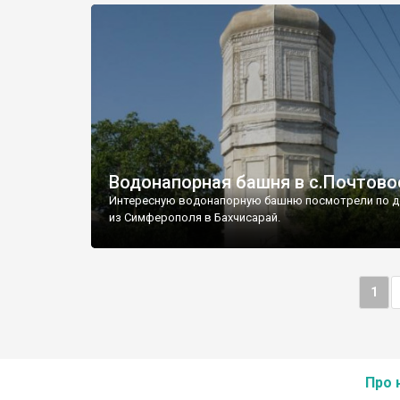
Водонапорная башня в с.Почтово
Интересную водонапорную башню посмотрели по д
из Симферополя в Бахчисарай.
1
Про 