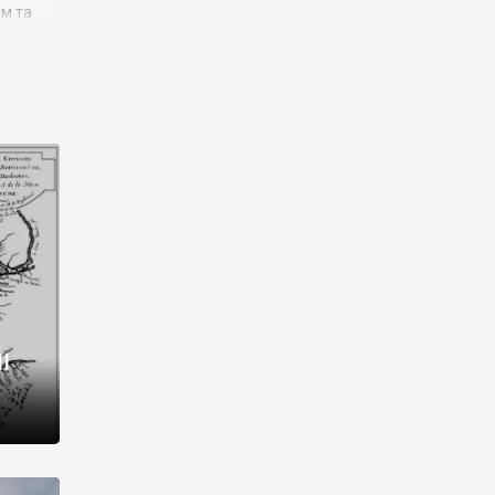
им та
ора і
є
го типу,
ей-
рний
ста:
 райони
від 2
I
і,
рукти,
 котрі