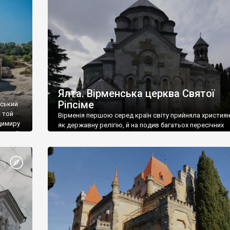
ефактів
називаються «повстяками» (postaki)…” “Вино. Крим
єкту
виробляє відмінне вино і його вдосталь: воно все ду
го».
легке біле і дуже […]
ти та
Ялта. Вірменська церква Святої
Ріпсіме
вський
 той
Вірменія першою серед країн світу прийняла христия
димиру
як державну релігію, й на подив багатьох пересічних
илю ІІ,
українців, які усіх кавказців вважають мусульманами,
 в
вірмени є відданими вірянами Христа