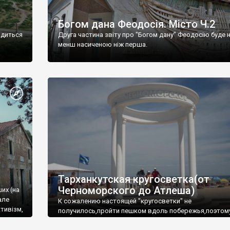
Богом дана Феодосія. Місто Ч.2
одиться
Друга частина звіту про "Богом дану" Феодосію буде 
менш насиченою ніж перша.
Тарханкутская кругосветка(от
Черноморского до Атлеша)
ших (на
але
К сожалению настоящей "кругосветки" не
тивізм,
получилось,пройти пешком вдоль побережья,поэтом
совершали радиальные вылазки из Оленевки.