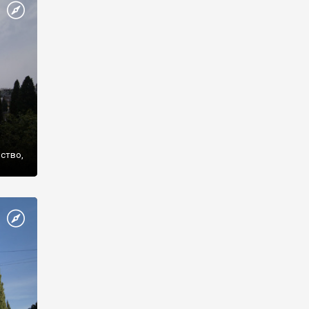
же
нство,