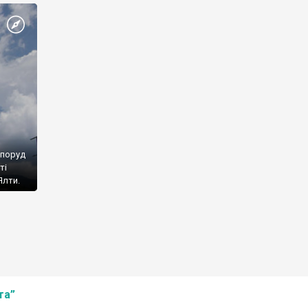
споруд
ті
Ялти.
та”