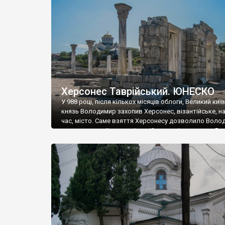
музею «Новгородський музей-заповідник» сотні арт
візантійської доби. Раритети викрадені з фондів об’
культурної спадщини ЮНЕСКО «Херсонеса Таврійсько
Офіційно – на виставку «Золото Візантії», але експер
влада в Україні вважають це лише […]
Херсонес Таврійський. ЮНЕСКО
У 988 році, після кількох місяців облоги, Великий киї
князь Володимир захопив Херсонес, візантійське, на
час, місто. Саме взяття Херсонесу дозволило Воло
диктувати свої умови візантійському імператору Вас
та одружитися з його дочкою Ганною. Цього ж року,
Херсонесі Володимир-язичник, став Василем-
християнином. А потім було Хрещення Русі. На честь
Херсонесу Таврійського названо місто […]