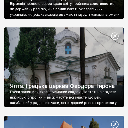
Вірменія першою серед країн світу прийняла християнство,
як державну релігію, й на подив багатьох пересічних
українців, які усіх кавказців вважають мусульманами, вірмени
є відданими вірянами Христа
Ялта. Грецька церква Феодора Тирона
Греки залишили Україні чималий спадок. Достатньо згадати
ніжинські огірочки – ви ж мабуть всі знаєте, що цей,
загублений у радянські часи, легендарний рецепт привезли у
Ніжин греки?