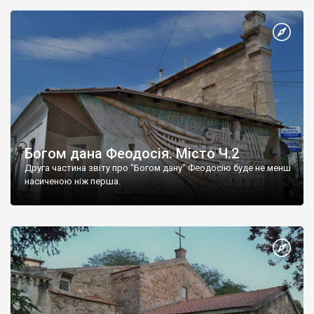
Богом дана Феодосія. Місто Ч.2
Друга частина звіту про "Богом дану" Феодосію буде не менш
насиченою ніж перша.