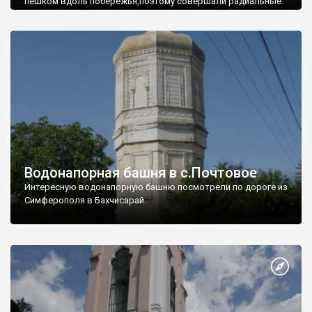
пешком вдоль побережья,поэтому совершали радиальные
вылазки из Оленевки.
Водонапорная башня в с.Почтовое
Интересную водонапорную башню посмотрели по дороге из
Симферополя в Бахчисарай.