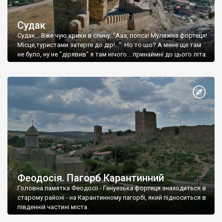
Судак
Судак... Вже чую крики в спину: "Ааа, попса! Муляжна фортеця!
Місце,туристами затерте до дір!..." Но то шо? А мене ще там
не було, ну не "дірявив" я там нічого... принаймні до цього літа.
Феодосія. Пагорб Карантинний
Головна памятка Феодосії - Генуезька фортеця знаходиться в
старому районі - на Карантинному пагорбі, який підноситься в
південній частині міста.