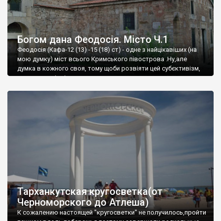
Богом дана Феодосія. Місто Ч.1
Феодосія (Кафа-12 (13) -15 (18) ст) - одне з найцікавіших (на
мою думку) міст всього Кримського півострова .Ну,але
думка в кожного своя, тому щоби розвіяти цей субєктивізм,
запрошую відвідати це
Тарханкутская кругосветка(от
Черноморского до Атлеша)
К сожалению настоящей "кругосветки" не получилось,пройти