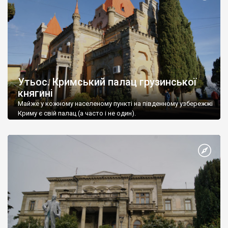
Утьос. Кримський палац грузинської
княгині
Майже у кожному населеному пункті на південному узбережжі
Криму є свій палац (а часто і не один).