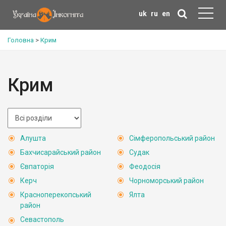
uk
ru
en
Головна
>
Крим
Крим
Алушта
Сімферопольський район
Бахчисарайський район
Судак
Євпаторія
Феодосія
Керч
Чорноморський район
Красноперекопський
Ялта
район
Севастополь