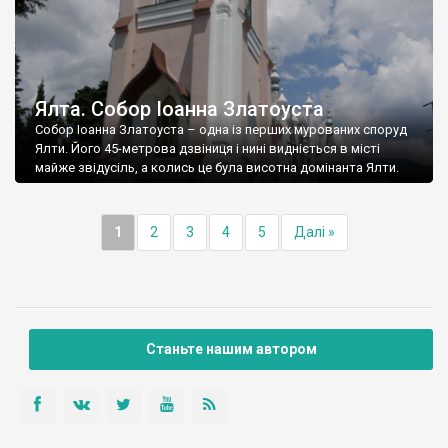
Ялта. Собор Іоанна Златоуста
Собор Іоанна Златоуста – одна із перших мурованих споруд
Ялти. Його 45-метрова дзвіниця і нині видніється в місті
майже звідусіль, а колись це була висотна домінанта Ялти.
1
2
3
4
5
Далі »
Станьте нашим автором