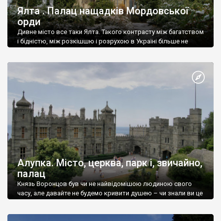
Ялта . Палац нащадків Мордовської
орди
Дивне місто все таки Ялта. Такого контрасту між багатством
і бідністю, між розкішшю і розрухою в Україні більше не
знайдеш.
Алупка. Місто, церква, парк і, звичайно,
палац
Князь Воронцов був чи не найвідомішою людиною свого
часу, але давайте не будемо кривити душею – чи знали ви це
прізвище до відвідин Алупки? Мабуть все таки ні.