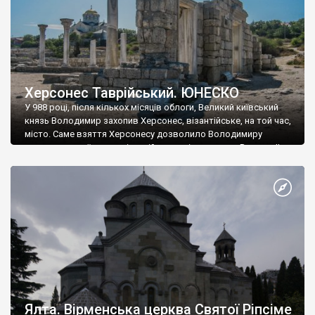
Херсонес Таврійський. ЮНЕСКО
У 988 році, після кількох місяців облоги, Великий київський
князь Володимир захопив Херсонес, візантійське, на той час,
місто. Саме взяття Херсонесу дозволило Володимиру
диктувати свої умови візантійському імператору Василю ІІ, та
одружитися з його дочкою Ганною. Цього ж року, в
Херсонесі Володимир-язичник, став Василем-християнином.
А потім було Хрещення Русі. На честь Херсонесу Таврійського
названо місто […]
Ялта. Вірменська церква Святої Ріпсіме