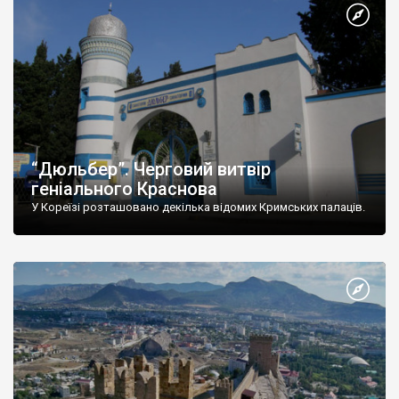
“Дюльбер”. Черговий витвір
геніального Краснова
У Кореїзі розташовано декілька відомих Кримських палаців.