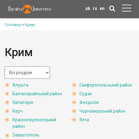
uk
ru
en
Головна
>
Крим
Крим
Алушта
Сімферопольський район
Бахчисарайський район
Судак
Євпаторія
Феодосія
Керч
Чорноморський район
Красноперекопський
Ялта
район
Севастополь