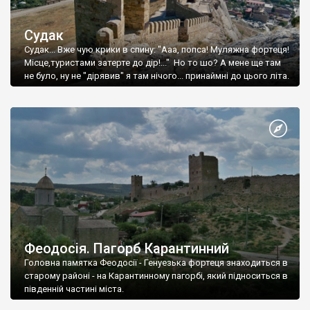
Судак
Судак... Вже чую крики в спину: "Ааа, попса! Муляжна фортеця!
Місце,туристами затерте до дір!..." Но то шо? А мене ще там
не було, ну не "дірявив" я там нічого... принаймні до цього літа.
Феодосія. Пагорб Карантинний
Головна памятка Феодосії - Генуезька фортеця знаходиться в
старому районі - на Карантинному пагорбі, який підноситься в
південній частині міста.