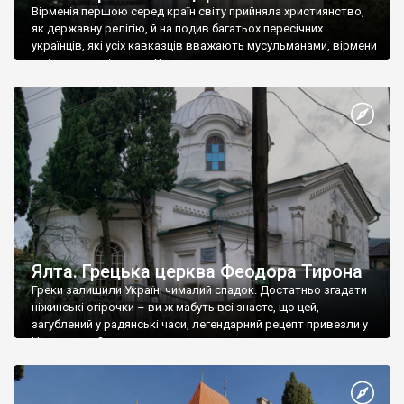
Вірменія першою серед країн світу прийняла християнство,
як державну релігію, й на подив багатьох пересічних
українців, які усіх кавказців вважають мусульманами, вірмени
є відданими вірянами Христа
Ялта. Грецька церква Феодора Тирона
Греки залишили Україні чималий спадок. Достатньо згадати
ніжинські огірочки – ви ж мабуть всі знаєте, що цей,
загублений у радянські часи, легендарний рецепт привезли у
Ніжин греки?