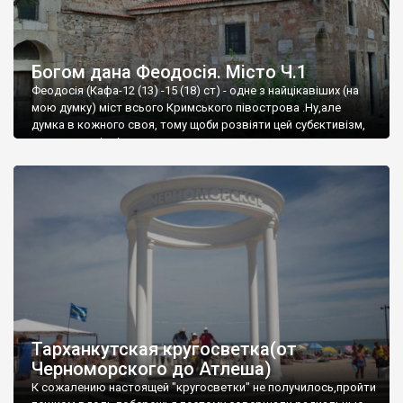
Богом дана Феодосія. Місто Ч.1
Феодосія (Кафа-12 (13) -15 (18) ст) - одне з найцікавіших (на
мою думку) міст всього Кримського півострова .Ну,але
думка в кожного своя, тому щоби розвіяти цей субєктивізм,
запрошую відвідати це
Тарханкутская кругосветка(от
Черноморского до Атлеша)
К сожалению настоящей "кругосветки" не получилось,пройти