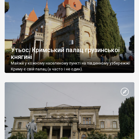
Утьос. Кримський палац грузинської
княгині
Майже у кожному населеному пункті на південному узбережжі
Криму є свій палац (а часто і не один).