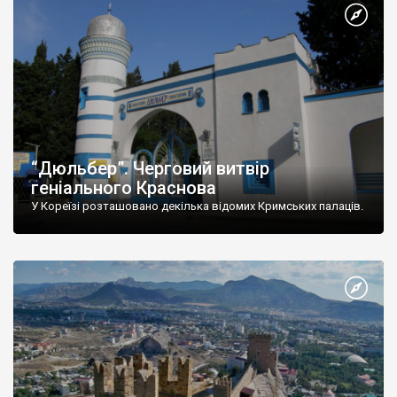
“Дюльбер”. Черговий витвір
геніального Краснова
У Кореїзі розташовано декілька відомих Кримських палаців.