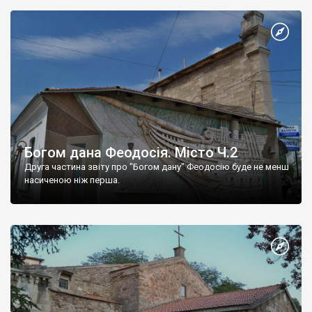
Богом дана Феодосія. Місто Ч.2
Друга частина звіту про "Богом дану" Феодосію буде не менш
насиченою ніж перша.