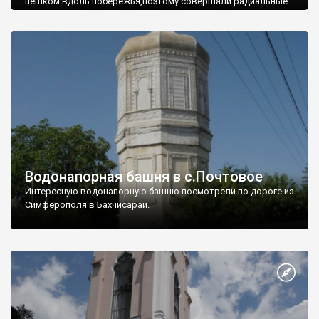
пешком вдоль побережья,поэтому совершали радиальные
вылазки из Оленевки.
Водонапорная башня в с.Почтовое
Интересную водонапорную башню посмотрели по дороге из
Симферополя в Бахчисарай.