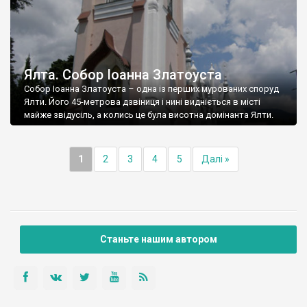
Ялта. Собор Іоанна Златоуста
Собор Іоанна Златоуста – одна із перших мурованих споруд
Ялти. Його 45-метрова дзвіниця і нині видніється в місті
майже звідусіль, а колись це була висотна домінанта Ялти.
1
2
3
4
5
Далі »
Станьте нашим автором