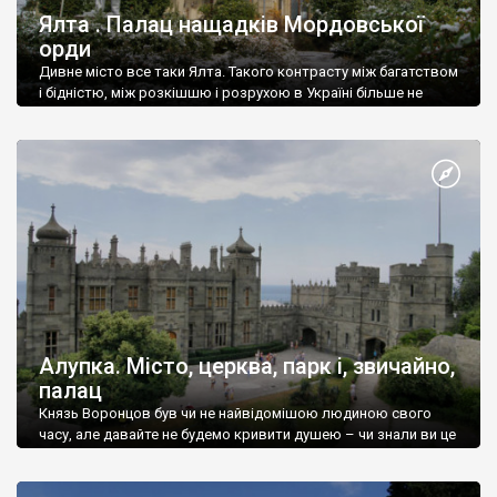
Ялта . Палац нащадків Мордовської
орди
Дивне місто все таки Ялта. Такого контрасту між багатством
і бідністю, між розкішшю і розрухою в Україні більше не
знайдеш.
Алупка. Місто, церква, парк і, звичайно,
палац
Князь Воронцов був чи не найвідомішою людиною свого
часу, але давайте не будемо кривити душею – чи знали ви це
прізвище до відвідин Алупки? Мабуть все таки ні.