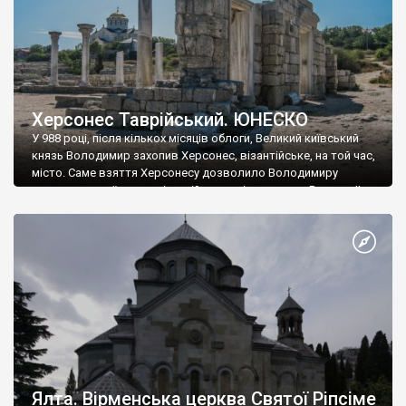
Херсонес Таврійський. ЮНЕСКО
У 988 році, після кількох місяців облоги, Великий київський
князь Володимир захопив Херсонес, візантійське, на той час,
місто. Саме взяття Херсонесу дозволило Володимиру
диктувати свої умови візантійському імператору Василю ІІ, та
одружитися з його дочкою Ганною. Цього ж року, в
Херсонесі Володимир-язичник, став Василем-християнином.
А потім було Хрещення Русі. На честь Херсонесу Таврійського
названо місто […]
Ялта. Вірменська церква Святої Ріпсіме