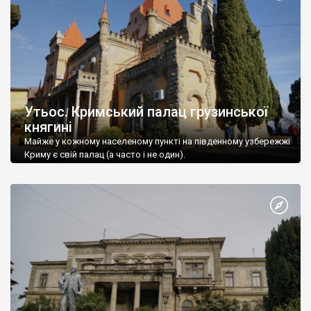
Утьос. Кримський палац грузинської
княгині
Майже у кожному населеному пункті на південному узбережжі
Криму є свій палац (а часто і не один).