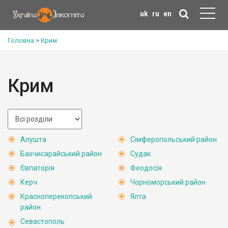
uk
ru
en
Головна
>
Крим
Крим
Алушта
Сімферопольський район
Бахчисарайський район
Судак
Євпаторія
Феодосія
Керч
Чорноморський район
Красноперекопський
Ялта
район
Севастополь