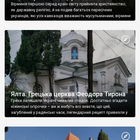
Вірменія першою серед країн світу прийняла християнство,
як державну релігію, й на подив багатьох пересічних
українців, які усіх кавказців вважають мусульманами, вірмени
є відданими вірянами Христа
Ялта. Грецька церква Феодора Тирона
Греки залишили Україні чималий спадок. Достатньо згадати
ніжинські огірочки – ви ж мабуть всі знаєте, що цей,
загублений у радянські часи, легендарний рецепт привезли у
Ніжин греки?