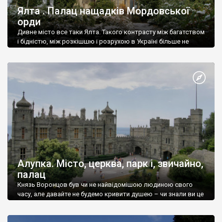
Ялта . Палац нащадків Мордовської
орди
Дивне місто все таки Ялта. Такого контрасту між багатством
і бідністю, між розкішшю і розрухою в Україні більше не
знайдеш.
Алупка. Місто, церква, парк і, звичайно,
палац
Князь Воронцов був чи не найвідомішою людиною свого
часу, але давайте не будемо кривити душею – чи знали ви це
прізвище до відвідин Алупки? Мабуть все таки ні.