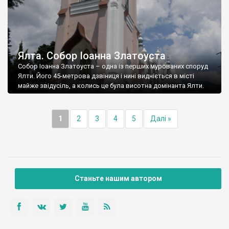
Ялта. Собор Іоанна Златоуста
Собор Іоанна Златоуста – одна із перших мурованих споруд
Ялти. Його 45-метрова дзвіниця і нині видніється в місті
майже звідусіль, а колись це була висотна домінанта Ялти.
1
2
3
4
5
Далі »
Станьте нашим автором