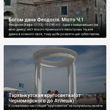
Богом дана Феодосія. Місто Ч.1
Феодосія (Кафа-12 (13) -15 (18) ст) - одне з найцікавіших (на
мою думку) міст всього Кримського півострова .Ну,але
думка в кожного своя, тому щоби розвіяти цей субєктивізм,
запрошую відвідати це
Тарханкутская кругосветка(от
Черноморского до Атлеша)
К сожалению настоящей "кругосветки" не получилось,пройти