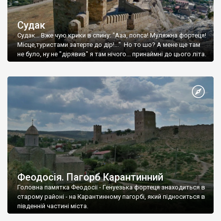
Судак
Судак... Вже чую крики в спину: "Ааа, попса! Муляжна фортеця!
Місце,туристами затерте до дір!..." Но то шо? А мене ще там
не було, ну не "дірявив" я там нічого... принаймні до цього літа.
Феодосія. Пагорб Карантинний
Головна памятка Феодосії - Генуезька фортеця знаходиться в
старому районі - на Карантинному пагорбі, який підноситься в
південній частині міста.