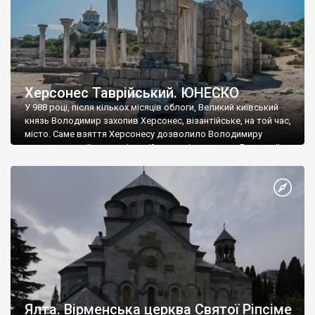
Херсонес Таврійський. ЮНЕСКО
У 988 році, після кількох місяців облоги, Великий київський
князь Володимир захопив Херсонес, візантійське, на той час,
місто. Саме взяття Херсонесу дозволило Володимиру
диктувати свої умови візантійському імператору Василю ІІ, та
одружитися з його дочкою Ганною. Цього ж року, в
Херсонесі Володимир-язичник, став Василем-християнином.
А потім було Хрещення Русі. На честь Херсонесу Таврійського
названо місто […]
Ялта. Вірменська церква Святої Ріпсіме