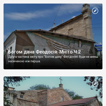
Богом дана Феодосія. Місто Ч.2
Друга частина звіту про "Богом дану" Феодосію буде не менш
насиченою ніж перша.