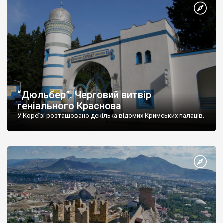
“Дюльбер”. Черговий витвір
геніального Краснова
У Кореїзі розташовано декілька відомих Кримських палаців.