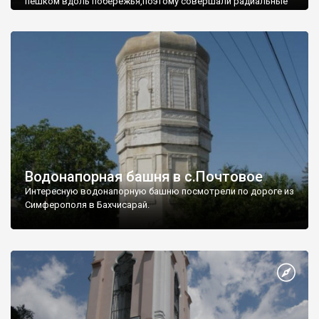
пешком вдоль побережья,поэтому совершали радиальные
вылазки из Оленевки.
Водонапорная башня в с.Почтовое
Интересную водонапорную башню посмотрели по дороге из
Симферополя в Бахчисарай.