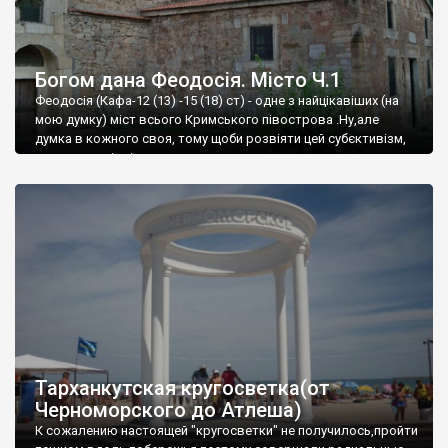
Богом дана Феодосія. Місто Ч.1
Феодосія (Кафа-12 (13) -15 (18) ст) - одне з найцікавіших (на
мою думку) міст всього Кримського півострова .Ну,але
думка в кожного своя, тому щоби розвіяти цей субєктивізм,
запрошую відвідати це
Тарханкутская кругосветка(от
Черноморского до Атлеша)
К сожалению настоящей "кругосветки" не получилось,пройти