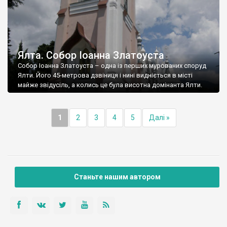
Ялта. Собор Іоанна Златоуста
Собор Іоанна Златоуста – одна із перших мурованих споруд
Ялти. Його 45-метрова дзвіниця і нині видніється в місті
майже звідусіль, а колись це була висотна домінанта Ялти.
1
2
3
4
5
Далі »
Станьте нашим автором