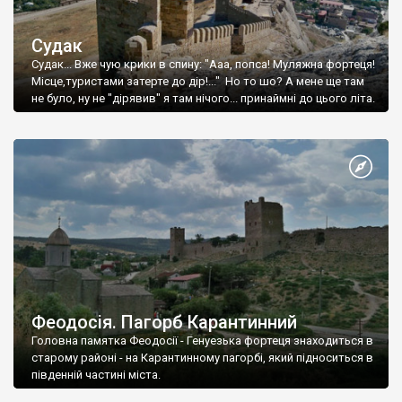
Судак
Судак... Вже чую крики в спину: "Ааа, попса! Муляжна фортеця!
Місце,туристами затерте до дір!..." Но то шо? А мене ще там
не було, ну не "дірявив" я там нічого... принаймні до цього літа.
Феодосія. Пагорб Карантинний
Головна памятка Феодосії - Генуезька фортеця знаходиться в
старому районі - на Карантинному пагорбі, який підноситься в
південній частині міста.