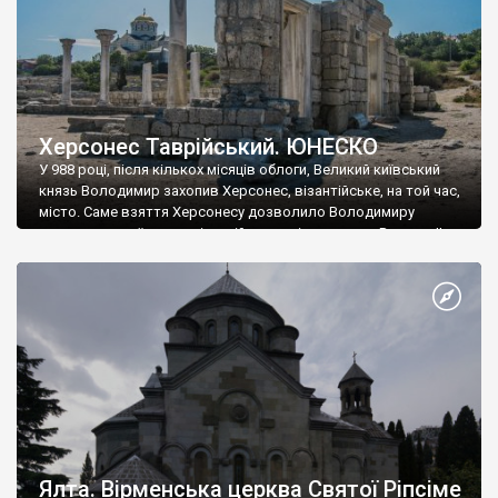
Херсонес Таврійський. ЮНЕСКО
У 988 році, після кількох місяців облоги, Великий київський
князь Володимир захопив Херсонес, візантійське, на той час,
місто. Саме взяття Херсонесу дозволило Володимиру
диктувати свої умови візантійському імператору Василю ІІ, та
одружитися з його дочкою Ганною. Цього ж року, в
Херсонесі Володимир-язичник, став Василем-християнином.
А потім було Хрещення Русі. На честь Херсонесу Таврійського
названо місто […]
Ялта. Вірменська церква Святої Ріпсіме