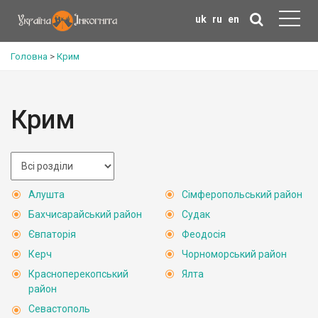
uk
ru
en
Головна
>
Крим
Крим
Алушта
Сімферопольський район
Бахчисарайський район
Судак
Євпаторія
Феодосія
Керч
Чорноморський район
Красноперекопський
Ялта
район
Севастополь