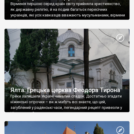
Вірменія першою серед країн світу прийняла християнство,
як державну релігію, й на подив багатьох пересічних
українців, які усіх кавказців вважають мусульманами, вірмени
є відданими вірянами Христа
Ялта. Грецька церква Феодора Тирона
Греки залишили Україні чималий спадок. Достатньо згадати
ніжинські огірочки – ви ж мабуть всі знаєте, що цей,
загублений у радянські часи, легендарний рецепт привезли у
Ніжин греки?