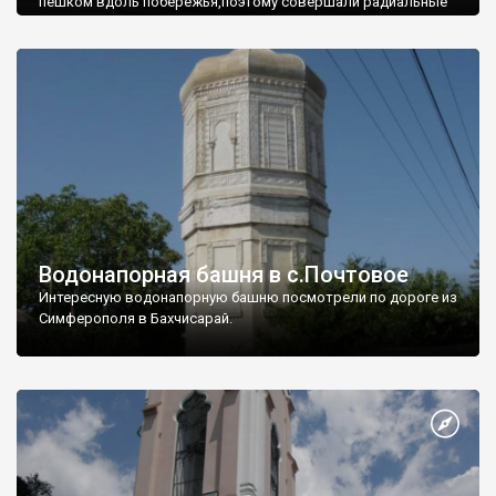
пешком вдоль побережья,поэтому совершали радиальные
вылазки из Оленевки.
Водонапорная башня в с.Почтовое
Интересную водонапорную башню посмотрели по дороге из
Симферополя в Бахчисарай.