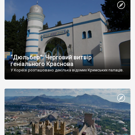
“Дюльбер”. Черговий витвір
геніального Краснова
У Кореїзі розташовано декілька відомих Кримських палаців.