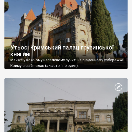
Утьос. Кримський палац грузинської
княгині
Майже у кожному населеному пункті на південному узбережжі
Криму є свій палац (а часто і не один).