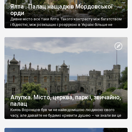
Ялта . Палац нащадків Мордовської
орди
Дивне місто все таки Ялта. Такого контрасту між багатством
і бідністю, між розкішшю і розрухою в Україні більше не
знайдеш.
Алупка. Місто, церква, парк і, звичайно,
палац
Князь Воронцов був чи не найвідомішою людиною свого
часу, але давайте не будемо кривити душею – чи знали ви це
прізвище до відвідин Алупки? Мабуть все таки ні.