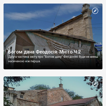
Богом дана Феодосія. Місто Ч.2
Друга частина звіту про "Богом дану" Феодосію буде не менш
насиченою ніж перша.