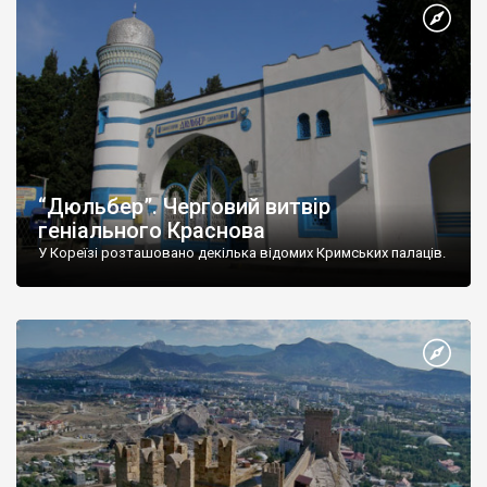
“Дюльбер”. Черговий витвір
геніального Краснова
У Кореїзі розташовано декілька відомих Кримських палаців.