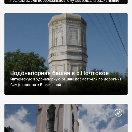
пешком вдоль побережья,поэтому совершали радиальные
вылазки из Оленевки.
Водонапорная башня в с.Почтовое
Интересную водонапорную башню посмотрели по дороге из
Симферополя в Бахчисарай.