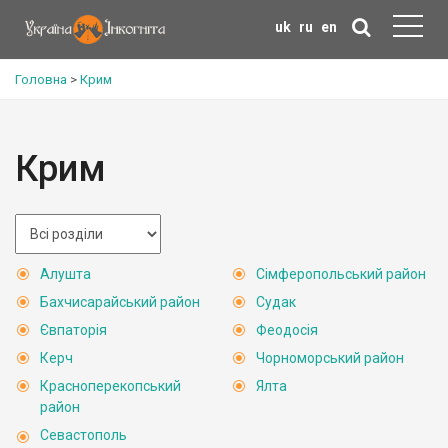
uk
ru
en
Головна
>
Крим
Крим
Алушта
Сімферопольський район
Бахчисарайський район
Судак
Євпаторія
Феодосія
Керч
Чорноморський район
Красноперекопський
Ялта
район
Севастополь