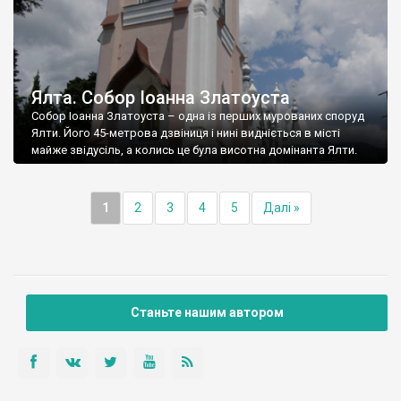
Ялта. Собор Іоанна Златоуста
Собор Іоанна Златоуста – одна із перших мурованих споруд
Ялти. Його 45-метрова дзвіниця і нині видніється в місті
майже звідусіль, а колись це була висотна домінанта Ялти.
1
2
3
4
5
Далі »
Станьте нашим автором