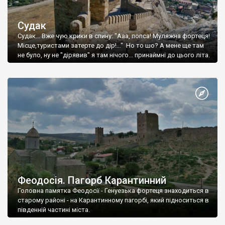
Судак
Судак... Вже чую крики в спину: "Ааа, попса! Муляжна фортеця!
Місце,туристами затерте до дір!..." Но то шо? А мене ще там
не було, ну не "дірявив" я там нічого... принаймні до цього літа.
Феодосія. Пагорб Карантинний
Головна памятка Феодосії - Генуезька фортеця знаходиться в
старому районі - на Карантинному пагорбі, який підноситься в
південній частині міста.