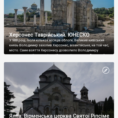
Херсонес Таврійський. ЮНЕСКО
У 988 році, після кількох місяців облоги, Великий київський
князь Володимир захопив Херсонес, візантійське, на той час,
місто. Саме взяття Херсонесу дозволило Володимиру
диктувати свої умови візантійському імператору Василю ІІ, та
одружитися з його дочкою Ганною. Цього ж року, в
Херсонесі Володимир-язичник, став Василем-християнином.
А потім було Хрещення Русі. На честь Херсонесу Таврійського
названо місто […]
Ялта. Вірменська церква Святої Ріпсіме