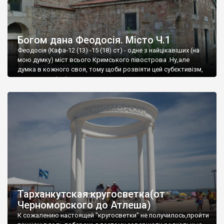
Богом дана Феодосія. Місто Ч.1
Феодосія (Кафа-12 (13) -15 (18) ст) - одне з найцікавіших (на
мою думку) міст всього Кримського півострова .Ну,але
думка в кожного своя, тому щоби розвіяти цей субєктивізм,
запрошую відвідати це
Тарханкутская кругосветка(от
Черноморского до Атлеша)
К сожалению настоящей "кругосветки" не получилось,пройти