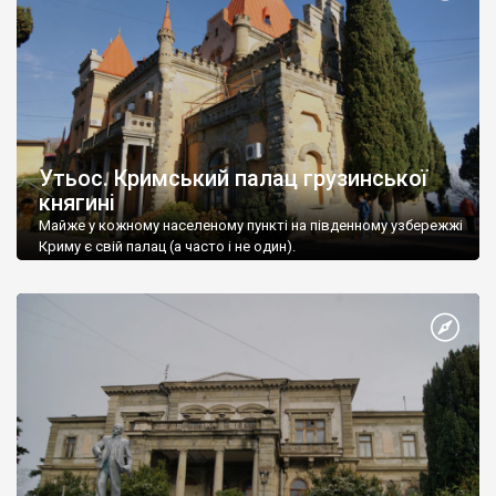
Утьос. Кримський палац грузинської
княгині
Майже у кожному населеному пункті на південному узбережжі
Криму є свій палац (а часто і не один).