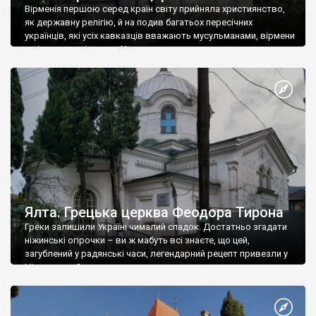
Вірменія першою серед країн світу прийняла християнство,
як державну релігію, й на подив багатьох пересічних
українців, які усіх кавказців вважають мусульманами, вірмени
є відданими вірянами Христа
Ялта. Грецька церква Феодора Тирона
Греки залишили Україні чималий спадок. Достатньо згадати
ніжинські огірочки – ви ж мабуть всі знаєте, що цей,
загублений у радянські часи, легендарний рецепт привезли у
Ніжин греки?