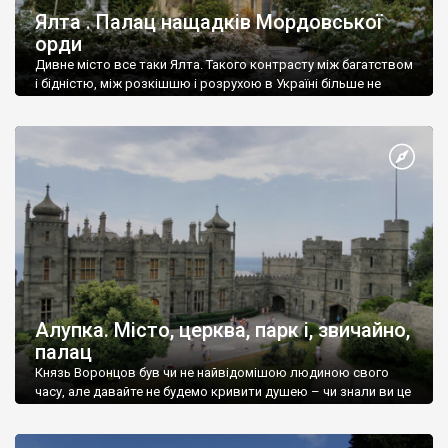
Ялта . Палац нащадків Мордовської
орди
Дивне місто все таки Ялта. Такого контрасту між багатством
і бідністю, між розкішшю і розрухою в Україні більше не
знайдеш.
Алупка. Місто, церква, парк і, звичайно,
палац
Князь Воронцов був чи не найвідомішою людиною свого
часу, але давайте не будемо кривити душею – чи знали ви це
прізвище до відвідин Алупки? Мабуть все таки ні.