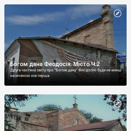
Богом дана Феодосія. Місто Ч.2
Друга частина звіту про "Богом дану" Феодосію буде не менш
насиченою ніж перша.